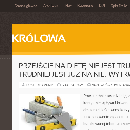
Archiwum
Hey
Kategorie
Strona główna
Król
Spis Treści
KRÓLOWA
PRZEJŚCIE NA DIETĘ NIE JEST TR
TRUDNIEJ JEST JUŻ NA NIEJ WYT
POSTED BY ADMIN
GRU - 23 - 2025
MOŻLIWOŚĆ KOMENTOWA
Powszechnie twierdzi się, ż
korzystnie wpływa Uniwersal
obszernej ilości wody korz
funkcjonowanie organizmu. 
butelkowanej informuje niem