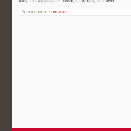
faktycznie wyglądają już dobrze, są też tacy, dla których […]
CATEGORIES:
FIT PO 40-TCE