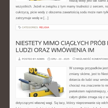
rodzaj wody jest tak samo
wszystkich. Jeżeli w związku z tym mamy trudności z sercem, na
cukrzycą, picie wody z obszerna zawartością sodu może nam tyl
zatrzymuje wodę w […]
CATEGORIES:
RELIGIA
NIESTETY MIMO CIĄGŁYCH PRÓB
LUDZI ORAZ WMÓWIENIA IM
POSTED BY ADMIN
GRU - 23 - 2025
MOŻLIWOŚĆ KOMENTOWA
W szeregu przypadków jest
zmiany skórne, jest to Nie
dotarcia do ludzi oraz wmó
chociaż ma znaczenie to ni
pretekstem najistotniejszy,
całym globie zmaga się z w
dotyczącymi własnej wagi. Są tacy, którzy nieprzerwanie się odch