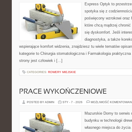
Express Optyk to przestrz
spotyka się z codzienności
poświęcony wzrokowi oraz h
które chcą mądrzej chronić
się dyskomfort. Jeśli intere
diagnostyka, a także korekc
wspierające komfort widzenia, znajdziesz tu wiele tematów opisa
kategorie to Chirurgia stomatologiczna i Farmakologia praktyczna 
strony jest człowiek i […]
CATEGORIES:
ROWERY MIEJSKIE
PRACE WYKOŃCZENIOWE
POSTED BY ADMIN
STY - 7 - 2026
MOŻLIWOŚĆ KOMENTOWAN
Mazurskie Domy to serwis d
budynku w technologii drew
własnego miejsca do życia 