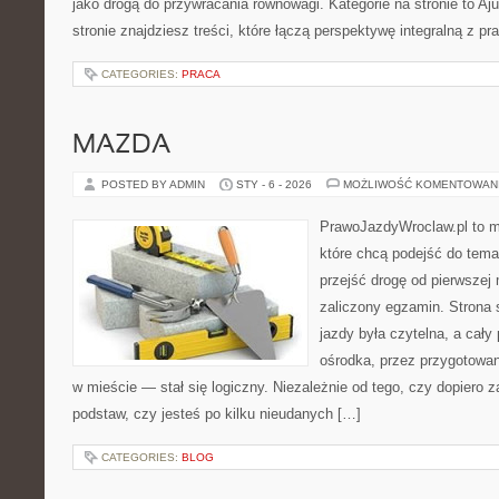
jako drogą do przywracania równowagi. Kategorie na stronie to Aju
stronie znajdziesz treści, które łączą perspektywę integralną z p
CATEGORIES:
PRACA
MAZDA
POSTED BY ADMIN
STY - 6 - 2026
MOŻLIWOŚĆ KOMENTOWAN
PrawoJazdyWroclaw.pl to m
które chcą podejść do tema
przejść drogę od pierwszej 
zaliczony egzamin. Strona 
jazdy była czytelna, a cał
ośrodka, przez przygotowani
w mieście — stał się logiczny. Niezależnie od tego, czy dopiero 
podstaw, czy jesteś po kilku nieudanych […]
CATEGORIES:
BLOG