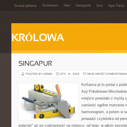
Archiwum
Hey
Kategorie
Strona główna
Król
Spis Treści
KRÓLOWA
SINGAPUR
POSTED BY ADMIN
STY - 8 - 2026
MOŻLIWOŚĆ KOMENTOWAN
KoSamui.pl to portal o podr
Azji Południowo-Wschodniej 
miejsce powstało z myślą o
zamienić ogólne marzenie o
harmonogram, a potem w ud
prowadzi czytelnika od pie
polecieć” aż po codzienność na miejscu: od tego, w jakim sezonie 