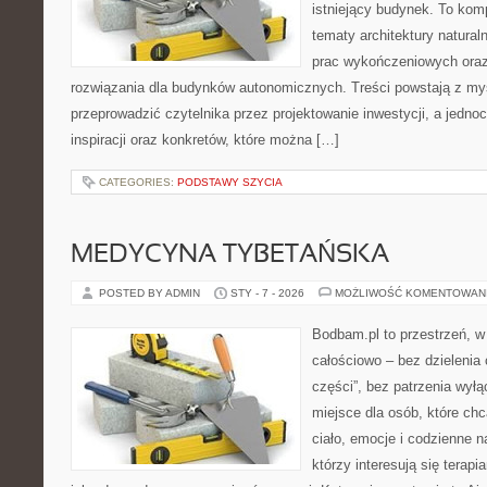
istniejący budynek. To kom
tematy architektury natural
prac wykończeniowych oraz
rozwiązania dla budynków autonomicznych. Treści powstają z myś
przeprowadzić czytelnika przez projektowanie inwestycji, a jedno
inspiracji oraz konkretów, które można […]
CATEGORIES:
PODSTAWY SZYCIA
MEDYCYNA TYBETAŃSKA
POSTED BY ADMIN
STY - 7 - 2026
MOŻLIWOŚĆ KOMENTOWAN
Bodbam.pl to przestrzeń, w k
całościowo – bez dzielenia 
części”, bez patrzenia wył
miejsce dla osób, które chc
ciało, emocje i codzienne n
którzy interesują się terap