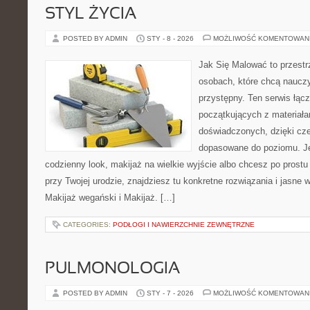
STYL ŻYCIA
POSTED BY ADMIN
STY - 8 - 2026
MOŻLIWOŚĆ KOMENTOWAN
Jak Się Malować to przestr
osobach, które chcą naucz
przystępny. Ten serwis łąc
początkujących z materiałam
doświadczonych, dzięki cze
dopasowane do poziomu. Je
codzienny look, makijaż na wielkie wyjście albo chcesz po prostu 
przy Twojej urodzie, znajdziesz tu konkretne rozwiązania i jasne
Makijaż wegański i Makijaż. […]
CATEGORIES:
PODŁOGI I NAWIERZCHNIE ZEWNĘTRZNE
PULMONOLOGIA
POSTED BY ADMIN
STY - 7 - 2026
MOŻLIWOŚĆ KOMENTOWAN