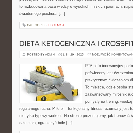
to rozbudowana baza wiedzy o wysokich i niskich pasmach, napi
świadomego piechura. […]
CATEGORIES:
EDUKACJA
DIETA KETOGENICZNA I CROSSFI
POSTED BY ADMIN
LIS - 29 - 2025
MOŻLIWOŚĆ KOMENTOWAN
PT6.pl to innowacyjny portal
poświęcony jest ćwiczenio
praktycznym ćwiczeniom dl
To miejsce, gdzie osoba sta
zaawansowany miłośnik ru
pomysły na trening, wiedzę
regularnego ruchu. PT6.pl – funkcjonalny fitness rozumiany jest t
nie tylko typowy workout. Na stronie prezentujemy, jak trenować
całe ciało, ograniczyć bóle […]