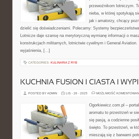
przewoźnikom lotniczym. To
nieba, w której spotykają s
jak i amatorzy, chcący pozn
dzielić się doświadczeniami. Polecamy: Systemy bezpieczeństwa
Lotnicze daje szansę na merytoryczną wymianę informacji o ma
konstrukcjach militarnych, lotnictwie cywilnym i General Aviation
wyjaśnienia, […]
CATEGORIES:
KULINARIA Z RYB
KUCHNIA FUSION I CIASTA I WYPI
POSTED BY ADMIN
LIS - 26 - 2025
MOŻLIWOŚĆ KOMENTOWAN
Ogorkiewicz.com.pl – porta
aromatu to przestrzeń w sie
się pasją, a codzienne posił
święto. To przestrzeń, w 
mieszają się z barwami potr