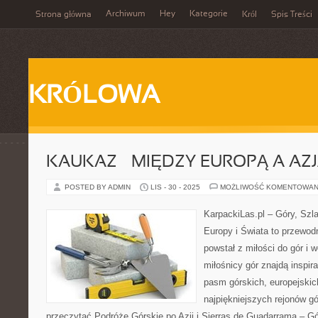
Archiwum
Hey
Kategorie
Strona główna
Król
Spis Treści
KRÓLOWA
KAUKAZ – MIĘDZY EUROPĄ A AZ
POSTED BY ADMIN
LIS - 30 - 2025
MOŻLIWOŚĆ KOMENTOWAN
KarpackiLas.pl – Góry, Szl
Europy i Świata to przewodn
powstał z miłości do gór i 
miłośnicy gór znajdą inspir
pasm górskich, europejskic
najpiękniejszych rejonów gó
przeczytać Podróże Górskie po Azji i Sierras de Guadarrama – Gó