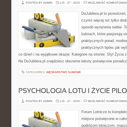
POSTED BY ADMIN
LIS - 27 - 2025
MOŻLIWOŚĆ KOMENTOWAN
DoJubilera.pl to przestrzeń,
czymś więcej niż tylko dod
sposób wyrażenia siebie. T
ludziach, które pasjonują si
praktycznych porad, modowy
praktycznych tipów, jak wy
co dzień i na wyjątkowe okazje. Kategorie na stronie: Styl Życia z
Na DoJubilera.pl znajdziesz obszerne teksty poświęcone ponad
CATEGORIES:
WĘDKARSTWO SUMOWE
PSYCHOLOGIA LOTU I ŻYCIE PIL
POSTED BY ADMIN
LIS - 27 - 2025
MOŻLIWOŚĆ KOMENTOWAN
Forum Lotnicze to komple
miejsce poświęcone w całoś
podróżom lotniczym, masz