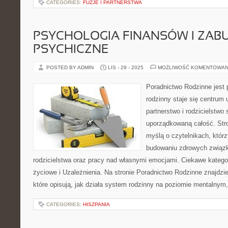
CATEGORIES:
FUZJE I PARTNERSTWA
PSYCHOLOGIA FINANSÓW I ZAB
PSYCHICZNE
POSTED BY ADMIN
LIS - 29 - 2025
MOŻLIWOŚĆ KOMENTOWAN
Poradnictwo Rodzinne jest 
rodzinny staje się centrum 
partnerstwo i rodzicielstwo 
uporządkowaną całość. Str
myślą o czytelnikach, któr
budowaniu zdrowych związ
rodzicielstwa oraz pracy nad własnymi emocjami. Ciekawe kategor
życiowe i Uzależnienia. Na stronie Poradnictwo Rodzinne znajdzi
które opisują, jak działa system rodzinny na poziomie mentalny
CATEGORIES:
HISZPANIA