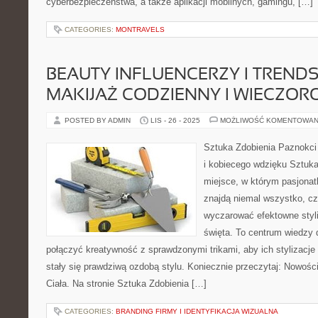
cyberbezpieczeństwa, a także aplikacji mobilnych, gamingu, […]
CATEGORIES:
MONTRAVELS
BEAUTY INFLUENCERZY I TRENDS
MAKIJAŻ CODZIENNY I WIECZO
POSTED BY ADMIN
LIS - 26 - 2025
MOŻLIWOŚĆ KOMENTOWAN
Sztuka Zdobienia Paznokci
i kobiecego wdzięku Sztuka
miejsce, w którym pasjona
znajdą niemal wszystko, cz
wyczarować efektowne styli
święta. To centrum wiedzy 
połączyć kreatywność z sprawdzonymi trikami, aby ich stylizacje 
stały się prawdziwą ozdobą stylu. Koniecznie przeczytaj: Nowoś
Ciała. Na stronie Sztuka Zdobienia […]
CATEGORIES:
BRANDING FIRMY I IDENTYFIKACJA WIZUALNA