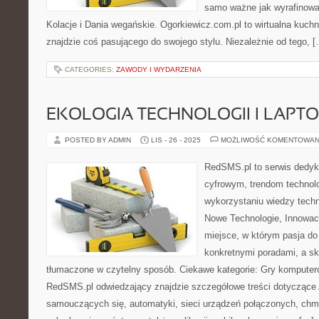
samo ważne jak wyrafinowa
Kolacje i Dania wegańskie. Ogorkiewicz.com.pl to wirtualna kuchni
znajdzie coś pasującego do swojego stylu. Niezależnie od tego, 
CATEGORIES:
ZAWODY I WYDARZENIA
EKOLOGIA TECHNOLOGII I LAPT
POSTED BY ADMIN
LIS - 26 - 2025
MOŻLIWOŚĆ KOMENTOWAN
RedSMS.pl to serwis dedy
cyfrowym, trendom techno
wykorzystaniu wiedzy tech
Nowe Technologie, Innowacje
miejsce, w którym pasja do 
konkretnymi poradami, a s
tłumaczone w czytelny sposób. Ciekawe kategorie: Gry komputero
RedSMS.pl odwiedzający znajdzie szczegółowe treści dotyczące
samouczących się, automatyki, sieci urządzeń połączonych, chmu