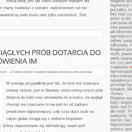
rodzaj wody jest tak samo zdrowym napojem dla
biegania (asf
regeneracji:
ym mamy trudności z sercem, nadciśnieniem lub też
początku, ro
Bez tego szy
zawartością sodu może nam tylko zaszkodzić. Sód
poleci w dół
zaliczenie d
móc powiedzi
jak lokomoty
ważniejsza n
połowy swoje
odkrywają, że
Bieganie po
CIĄGŁYCH PRÓB DOTARCIA DO
myśli, popr
warto sięgną
WIENIA IM
km, czy pie
znajdziesz
w
harmonogram
NIESTETY
 2025
MOŻLIWOŚĆ KOMENTOWANIA
ZOSTAŁA WYŁĄCZONA
MIMO
kilku miesią
CIĄGŁYCH
największa 
PRÓB
W szeregu przypadków jest tak, że ktoś ma szpecące
przestaje by
DOTARCIA
DO
rytuałem. Ni
zmiany skórne, jest to Niestety mimo notorycznych prób
LUDZI
chcesz.
ORAZ
dotarcia do ludzi oraz wmówienia im w końcu, że wygląd
Bieganie wy
WMÓWIENIA
IM
buty i biegn
chociaż ma znaczenie to nie jest on od żadnym
dość, boli C
dla mnie”. P
pretekstem najistotniejszy, cały czas dużo osób na
podejściu. 
całym globie zmaga się z wieloma kłopotami
mocno i bez 
Naprzemienn
 którzy nieprzerwanie się odchudzają, nawet jeśli
marszu, prz