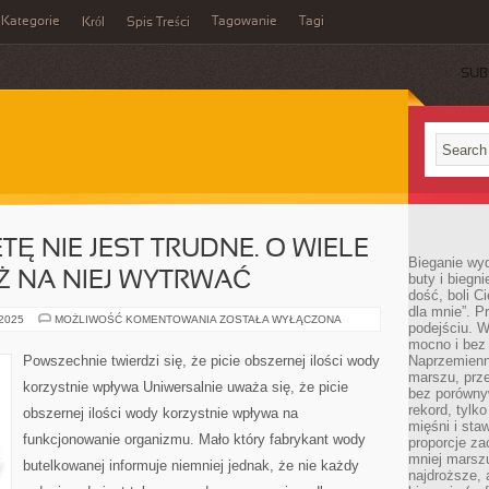
Kategorie
Tagowanie
Tagi
Król
Spis Treści
SUB
TĘ NIE JEST TRUDNE. O WIELE
Bieganie wy
UŻ NA NIEJ WYTRWAĆ
buty i biegn
dość, boli C
dla mnie”. P
PRZEJŚCIE
 2025
MOŻLIWOŚĆ KOMENTOWANIA
ZOSTAŁA WYŁĄCZONA
podejściu. 
NA
DIETĘ
mocno i bez 
NIE
Powszechnie twierdzi się, że picie obszernej ilości wody
Naprzemienn
JEST
marszu, prz
TRUDNE.
korzystnie wpływa Uniwersalnie uważa się, że picie
O
bez porównyw
WIELE
rekord, tylk
obszernej ilości wody korzystnie wpływa na
TRUDNIEJ
mięśni i sta
JEST
funkcjonowanie organizmu. Mało który fabrykant wody
JUŻ
proporcje za
NA
mniej marszu
NIEJ
butelkowanej informuje niemniej jednak, że nie każdy
najdroższe, 
WYTRWAĆ