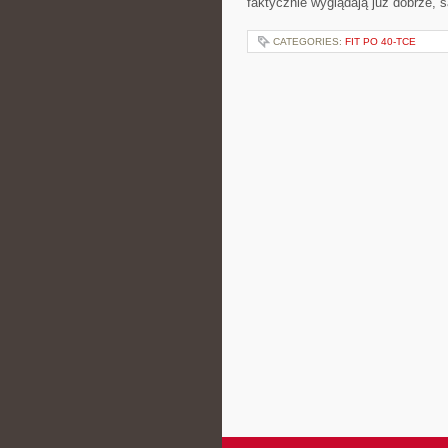
faktycznie wyglądają już dobrze, s
CATEGORIES:
FIT PO 40-TCE