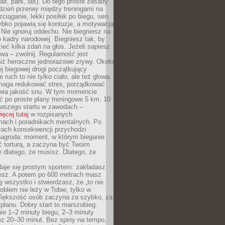
alt, park, las). Do tego proste zasady
 dzień przerwy między treningami na
zciąganie, lekki posiłek po biegu, sen.
bko pojawią się kontuzje, a motywacja
. Nie ignoruj oddechu. Nie biegniesz na
o kadry narodowej. Biegniesz tak, by
eć kilka zdań na głos. Jeżeli sapiesz
wa – zwolnij. Regularność jest
iż heroiczne jednorazowe zrywy. Około
j biegowej drogi początkujący
 ruch to nie tylko ciało, ale też głowa.
maga redukować stres, porządkować
awia jakość snu. W tym momencie
ć po proste plany treningowe 5 km, 10
rwszego startu w zawodach –
ięcej tutaj
w rozpisanych
ach i poradnikach mentalnych. Po
cach konsekwencji przychodzi
nagroda: moment, w którym bieganie
ć torturą, a zaczyna być Twoim
e dlatego, że musisz. Dlatego, że
daje się prostym sportem: zakładasz
iesz. A potem po 600 metrach masz
ię wszystko i stwierdzasz, że „to nie
roblem nie leży w Tobie, tylko w
Większość osób zaczyna za szybko, za
planu. Dobry start to marszobieg.
ie 1–2 minuty biegu, 2–3 minuty
ez 20–30 minut. Bez spiny na tempo,