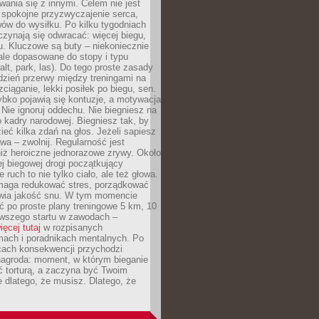
ania się z innymi. Celem nie jest
o spokojne przyzwyczajenie serca,
wów do wysiłku. Po kilku tygodniach
czynają się odwracać: więcej biegu,
. Kluczowe są buty – niekoniecznie
ale dopasowane do stopy i typu
alt, park, las). Do tego proste zasady
 dzień przerwy między treningami na
zciąganie, lekki posiłek po biegu, sen.
bko pojawią się kontuzje, a motywacja
. Nie ignoruj oddechu. Nie biegniesz na
o kadry narodowej. Biegniesz tak, by
eć kilka zdań na głos. Jeżeli sapiesz
wa – zwolnij. Regularność jest
iż heroiczne jednorazowe zrywy. Około
j biegowej drogi początkujący
 ruch to nie tylko ciało, ale też głowa.
maga redukować stres, porządkować
awia jakość snu. W tym momencie
ć po proste plany treningowe 5 km, 10
rwszego startu w zawodach –
ięcej tutaj
w rozpisanych
ach i poradnikach mentalnych. Po
cach konsekwencji przychodzi
nagroda: moment, w którym bieganie
ć torturą, a zaczyna być Twoim
e dlatego, że musisz. Dlatego, że