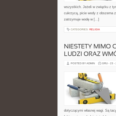
wszystkich. Jeżeli w związku z t
cukrzycą, picie wody z obszerna 
zatrzymuje wodę w […]
CATEGORIES:
RELIGIA
NIESTETY MIMO 
LUDZI ORAZ WMÓ
POSTED BY ADMIN
GRU - 23 -
dotyczącymi własnej wagi. Są tacy,