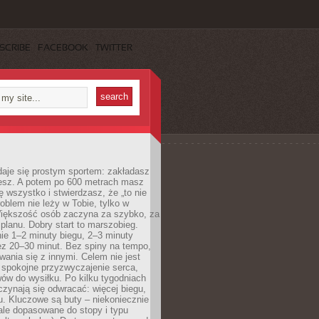
SCRIBE
FACEBOOK
TWITTER
daje się prostym sportem: zakładasz
iesz. A potem po 600 metrach masz
ię wszystko i stwierdzasz, że „to nie
roblem nie leży w Tobie, tylko w
Większość osób zaczyna za szybko, za
planu. Dobry start to marszobieg.
ie 1–2 minuty biegu, 2–3 minuty
ez 20–30 minut. Bez spiny na tempo,
ania się z innymi. Celem nie jest
o spokojne przyzwyczajenie serca,
wów do wysiłku. Po kilku tygodniach
czynają się odwracać: więcej biegu,
. Kluczowe są buty – niekoniecznie
ale dopasowane do stopy i typu