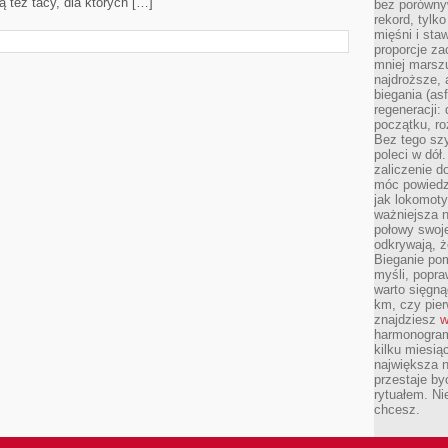
ą też tacy, dla których […]
bez porównyw
rekord, tylk
mięśni i sta
proporcje za
mniej marszu
najdroższe, 
biegania (asf
regeneracji:
początku, ro
Bez tego szy
poleci w dół
zaliczenie d
móc powiedzi
jak lokomoty
ważniejsza n
połowy swoje
odkrywają, że
Bieganie po
myśli, popr
warto sięgną
km, czy pie
znajdziesz
w
harmonogram
kilku miesią
największa 
przestaje by
rytuałem. Ni
chcesz.