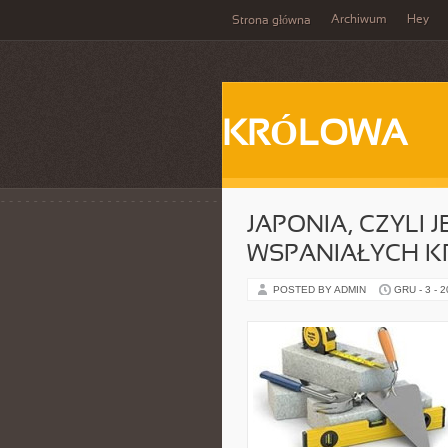
Archiwum
Hey
Strona główna
KRÓLOWA
JAPONIA, CZYLI 
WSPANIAŁYCH K
POSTED BY ADMIN
GRU - 3 - 