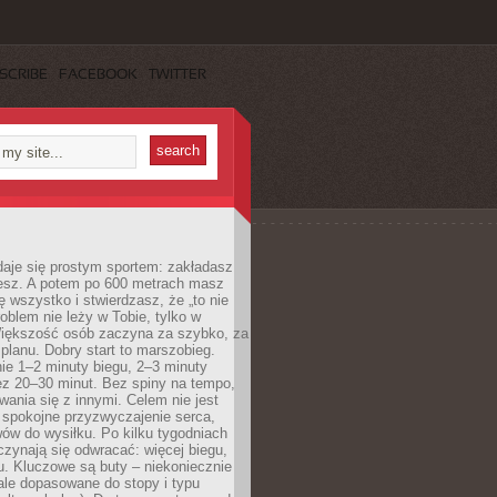
SCRIBE
FACEBOOK
TWITTER
daje się prostym sportem: zakładasz
iesz. A potem po 600 metrach masz
ię wszystko i stwierdzasz, że „to nie
roblem nie leży w Tobie, tylko w
Większość osób zaczyna za szybko, za
planu. Dobry start to marszobieg.
ie 1–2 minuty biegu, 2–3 minuty
ez 20–30 minut. Bez spiny na tempo,
ania się z innymi. Celem nie jest
o spokojne przyzwyczajenie serca,
wów do wysiłku. Po kilku tygodniach
czynają się odwracać: więcej biegu,
. Kluczowe są buty – niekoniecznie
ale dopasowane do stopy i typu