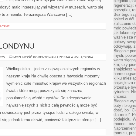
biegania (asf
regeneracji:
z dosyć mało interesującymi wizytami w muzeach, warto się
początku, ro
ę tu zmieniło. Teraźniejsza Warszawa […]
Bez tego szy
poleci w dół
zaliczenie d
ICZNE
móc powiedzi
jak lokomoty
ważniejsza n
połowy swoje
 LONDYNU
odkrywają, że
Bieganie po
myśli, popr
ODKRYJ
2025
MOŻLIWOŚĆ KOMENTOWANIA
ZOSTAŁA WYŁĄCZONA
warto sięgną
PIĘKNO
LONDYNU
km, czy pie
Wielkopolska – jeden z najwspanialszych regionów w
znajdziesz
w
harmonogram
naszym kraju Na chwilę obecną z łatwością możemy
kilku miesią
największa 
wymienić całe mnóstwo krajów we wszystkich regionach
przestaje by
świata które mogą poszczycić się znaczną
rytuałem. Ni
chcesz.
popularnością wśród turystów. Do zdecydowanie
Bieganie wy
najważniejszych z nich z całą pewnością może być
buty i biegn
dość, boli C
 odwiedzany jest przez tysiące ludzi z całego świata, w
dla mnie”. P
podejściu. 
st się jednak temu dziwić, ponieważ faktycznie oferuje […]
mocno i bez 
Naprzemienn
marszu, prz