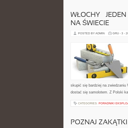
WŁOCHY – JEDEN
NA ŚWIECIE
POSTED BY ADMIN
GRU - 3 - 
skupić się bardziej na zwiedzani
dostać się samolotem. Z Polski ka
CATEGORIES:
PORADNIKI EKSPLO
POZNAJ ZAKĄTKI