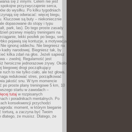
ania się z innymi. Celem nie jest
o spokojne przyzwyczajenie serca,
wów do wysiłku. Po kilku tygodniach
czynają się odwracać: więcej biegu,
. Kluczowe są buty – niekoniecznie
ale dopasowane do stopy i typu
alt, park, las). Do tego proste zasady
 dzień przerwy między treningami na
zciąganie, lekki posiłek po biegu, sen.
bko pojawią się kontuzje, a motywacja
. Nie ignoruj oddechu. Nie biegniesz na
o kadry narodowej. Biegniesz tak, by
eć kilka zdań na głos. Jeżeli sapiesz
wa – zwolnij. Regularność jest
iż heroiczne jednorazowe zrywy. Około
j biegowej drogi początkujący
 ruch to nie tylko ciało, ale też głowa.
maga redukować stres, porządkować
awia jakość snu. W tym momencie
ć po proste plany treningowe 5 km, 10
rwszego startu w zawodach –
ięcej tutaj
w rozpisanych
ach i poradnikach mentalnych. Po
cach konsekwencji przychodzi
nagroda: moment, w którym bieganie
ć torturą, a zaczyna być Twoim
e dlatego, że musisz. Dlatego, że