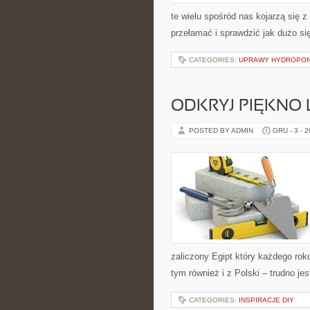
te wielu spośród nas kojarzą się 
przełamać i sprawdzić jak dużo si
CATEGORIES:
UPRAWY HYDROPON
ODKRYJ PIĘKNO
POSTED BY ADMIN
GRU - 3 - 
zaliczony Egipt który każdego roku
tym również i z Polski – trudno je
CATEGORIES:
INSPIRACJE DIY