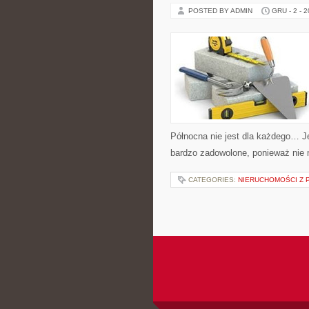
POSTED BY ADMIN
GRU - 2 - 
Północna nie jest dla każdego… Je
bardzo zadowolone, ponieważ nie m
CATEGORIES:
NIERUCHOMOŚCI Z 