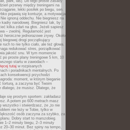
alt, park, las). Do tego proste zasady
 dzień przerwy między treningami na
zciąganie, lekki posiłek po biegu, sen.
bko pojawią się kontuzje, a motywacja
. Nie ignoruj oddechu. Nie biegniesz na
o kadry narodowej. Biegniesz tak, by
eć kilka zdań na głos. Jeżeli sapiesz
wa – zwolnij. Regularność jest
iż heroiczne jednorazowe zrywy. Około
j biegowej drogi początkujący
 ruch to nie tylko ciało, ale też głowa.
maga redukować stres, porządkować
awia jakość snu. W tym momencie
ć po proste plany treningowe 5 km, 10
rwszego startu w zawodach –
ięcej tutaj
w rozpisanych
ach i poradnikach mentalnych. Po
cach konsekwencji przychodzi
nagroda: moment, w którym bieganie
ć torturą, a zaczyna być Twoim
e dlatego, że musisz. Dlatego, że
daje się prostym sportem: zakładasz
iesz. A potem po 600 metrach masz
ię wszystko i stwierdzasz, że „to nie
roblem nie leży w Tobie, tylko w
Większość osób zaczyna za szybko, za
planu. Dobry start to marszobieg.
ie 1–2 minuty biegu, 2–3 minuty
ez 20–30 minut. Bez spiny na tempo,