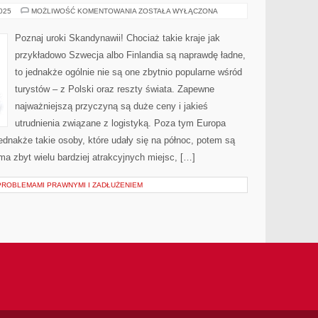
POZNAJ
2025
MOŻLIWOŚĆ KOMENTOWANIA
ZOSTAŁA WYŁĄCZONA
ZAKĄTKI
SKANDYNAWII!
Poznaj uroki Skandynawii! Chociaż takie kraje jak
przykładowo Szwecja albo Finlandia są naprawdę ładne,
to jednakże ogólnie nie są one zbytnio popularne wśród
turystów – z Polski oraz reszty świata. Zapewne
najważniejszą przyczyną są duże ceny i jakieś
utrudnienia związane z logistyką. Poza tym Europa
dnakże takie osoby, które udały się na północ, potem są
a zbyt wielu bardziej atrakcyjnych miejsc, […]
PROBLEMAMI PRAWNYMI I ZADŁUŻENIEM