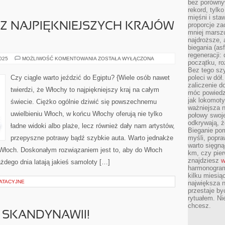
bez porównyw
rekord, tylk
mięśni i sta
 Z NAJPIĘKNIEJSZYCH KRAJÓW
proporcje za
mniej marszu
najdroższe, 
biegania (asf
regeneracji:
WŁOCHY
2025
MOŻLIWOŚĆ KOMENTOWANIA
ZOSTAŁA WYŁĄCZONA
początku, ro
–
JEDEN
Bez tego szy
Z
Czy ciągle warto jeździć do Egiptu? {Wiele osób nawet
poleci w dół
NAJPIĘKNIEJSZYCH
zaliczenie d
KRAJÓW
twierdzi, że Włochy to najpiękniejszy kraj na całym
NA
móc powiedzi
ŚWIECIE
jak lokomoty
świecie. Ciężko ogólnie dziwić się powszechnemu
ważniejsza n
uwielbieniu Włoch, w końcu Włochy oferują nie tylko
połowy swoje
odkrywają, że
ładne widoki albo plaże, lecz również dały nam artystów,
Bieganie po
przepyszne potrawy bądź szybkie auta. Warto jednakże
myśli, popr
warto sięgną
u Włoch. Doskonałym rozwiązaniem jest to, aby do Włoch
km, czy pie
znajdziesz
w
żdego dnia latają jakieś samoloty […]
harmonogram
kilku miesią
ATACYJNE
największa 
przestaje by
rytuałem. Ni
chcesz.
 SKANDYNAWII!