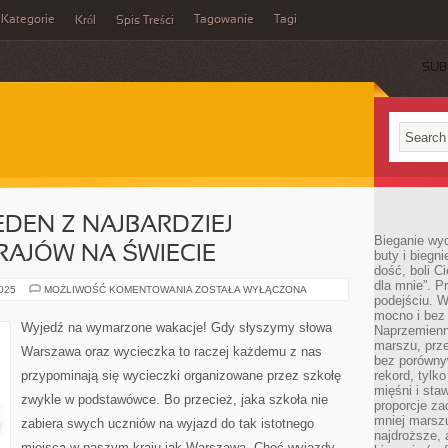
Kategorie
Tagowanie
Tagi
Król
Spis Treści
SUB
JEDEN Z NAJBARDZIEJ
Bieganie wy
RAJÓW NA ŚWIECIE
buty i biegn
dość, boli C
dla mnie”. P
JAPONIA,
2025
MOŻLIWOŚĆ KOMENTOWANIA
ZOSTAŁA WYŁĄCZONA
podejściu. 
CZYLI
JEDEN
mocno i bez 
Z
Wyjedź na wymarzone wakacje! Gdy słyszymy słowa
Naprzemienn
NAJBARDZIEJ
WSPANIAŁYCH
marszu, prz
Warszawa oraz wycieczka to raczej każdemu z nas
KRAJÓW
bez porównyw
NA
przypominają się wycieczki organizowane przez szkołę
rekord, tylk
ŚWIECIE
mięśni i sta
zwykle w podstawówce. Bo przecież, jaka szkoła nie
proporcje za
mniej marszu
zabiera swych uczniów na wyjazd do tak istotnego
najdroższe, 
miejsca w naszym kraju jak Warszawa. Choć wyjazdy