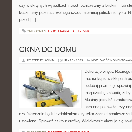
czy w skrajnych wypadkach nawet rozmawiamy z bliskimi, lub słu
koszmarny pożeracz wolnego czasu, niemniej jednak nie tylko. Nie
przed […]
CATEGORIES:
FIZJOTERAPIA ESTETYCZNA
OKNA DO DOMU
POSTED BY ADMIN
LIP - 16 - 2025
MOŻLIWOŚĆ KOMENTOWAN
Dekoracje wnętrz Różnego r
można kupić w sklepach pr
podobają nam się, sprawia
taką ozdobę zakupić, żeby
Musimy jednakże zastanowi
nam ona pasowała, czy nad
czy faktycznie będzie zdobieniem czy tylko zagraci pomieszczeni
ustawiona. Sprawdź szkło z grafiką. Wielokrotnie okazuje się bo