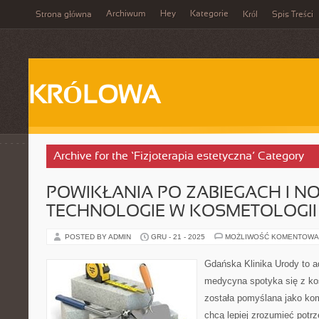
Archiwum
Hey
Kategorie
Strona główna
Król
Spis Treści
KRÓLOWA
Archive for the ‘Fizjoterapia estetyczna’ Category
POWIKŁANIA PO ZABIEGACH I 
TECHNOLOGIE W KOSMETOLOGII
POSTED BY ADMIN
GRU - 21 - 2025
MOŻLIWOŚĆ KOMENTOWA
Gdańska Klinika Urody to a
medycyna spotyka się z kos
została pomyślana jako ko
chcą lepiej zrozumieć potrz