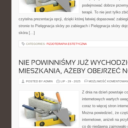
podejmować dobrze przemy
terapii. To nie jest tylko zb
czytelna prezentacja opcji, dzięki której łatwiej dopasować zabie
stronie to Pielęgnacja skóry po zabiegach i Pielęgnacja skóry doj
skóra […]
CATEGORIES:
FIZJOTERAPIA ESTETYCZNA
NIE POWINNIŚMY JUŻ WYCHODZI
MIESZKANIA, AŻEBY OBEJRZEĆ 
POSTED BY ADMIN
LIP - 29 - 2025
MOŻLIWOŚĆ KOMENTOWAN
Z dnia na dzień powstaje co
internetowych wartych uwag
coraz to więcej stron inter
Można powiedzieć, że częś
internetowe, aniżeli na prz
co do niedawna zajmowało 