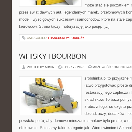
może stać się początkiem 
przez świat dawnych aut, legendarnych marek, przełomowych kon
modeli, wyścigowych sukcesów i samochodów, które na stałe zapi
kierowców. Strona łączy motoryzację jako pasję, […]
CATEGORIES:
FRANCUSKI W PODRÓŻY
WHISKY I BOURBON
POSTED BY ADMIN
STY - 17 - 2026
MOŻLIWOŚĆ KOMENTOWA
zrobdrinka.pl to przyjazne 
łatwo przygotować proste d
restauracyjnego zaplecza 
składników. To baza pomysłó
zrobić z tego, co często j
dosładzaczy, dodatków i lo
powstała po to, aby domowe mieszanie smaków było proste, a ef
efektownie. Polecamy takie kategorie jak: Wino i winnice i Alkoho