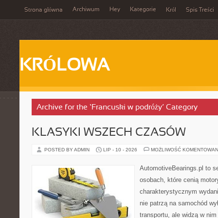
Archiwum
Hey
Kategorie
Strona główna
Król
Spis Treści
KRÓLOWA
Archive for the ‘Francuski w podróży’ Category
KLASYKI WSZECH CZASÓW
POSTED BY ADMIN
LIP - 10 - 2026
MOŻLIWOŚĆ KOMENTOWAN
AutomotiveBearings.pl to s
osobach, które cenią motory
charakterystycznym wydaniu
nie patrzą na samochód wył
transportu, ale widzą w nim 