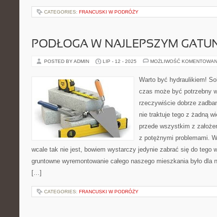
CATEGORIES:
FRANCUSKI W PODRÓŻY
PODŁOGA W NAJLEPSZYM GATU
POSTED BY ADMIN
LIP - 12 - 2025
MOŻLIWOŚĆ KOMENTOWAN
Warto być hydraulikiem! Sol
czas może być potrzebny 
rzeczywiście dobrze zadba
nie traktuje tego z żadną 
przede wszystkim z założen
z potężnymi problemami. W
wcale tak nie jest, bowiem wystarczy jedynie zabrać się do tego
gruntowne wyremontowanie całego naszego mieszkania było dla n
[…]
CATEGORIES:
FRANCUSKI W PODRÓŻY