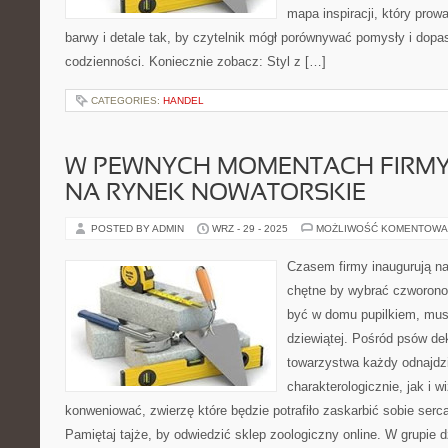
mapa inspiracji, który prowa
barwy i detale tak, by czytelnik mógł porównywać pomysły i dop
codzienności. Koniecznie zobacz: Styl z […]
CATEGORIES:
HANDEL
W PEWNYCH MOMENTACH FIRMY
NA RYNEK NOWATORSKIE
POSTED BY ADMIN
WRZ - 29 - 2025
MOŻLIWOŚĆ KOMENTOWA
Czasem firmy inaugurują n
chętne by wybrać czworonog
być w domu pupilkiem, mus
dziewiątej. Pośród psów de
towarzystwa każdy odnajdzi
charakterologicznie, jak i 
konweniować, zwierzę które będzie potrafiło zaskarbić sobie ser
Pamiętaj tajże, by odwiedzić sklep zoologiczny online. W grupie d