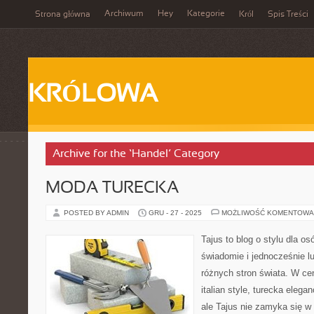
Archiwum
Hey
Kategorie
Strona główna
Król
Spis Treści
KRÓLOWA
Archive for the ‘Handel’ Category
MODA TURECKA
POSTED BY ADMIN
GRU - 27 - 2025
MOŻLIWOŚĆ KOMENTOWA
Tajus to blog o stylu dla os
świadomie i jednocześnie l
różnych stron świata. W cen
italian style, turecka elega
ale Tajus nie zamyka się w 