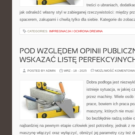
treści o ubraniach, dodatkac
jak odnaleźć własny styl w zabieganej rzeczywistości: między pr
spacerem, zakupami i chwilą tylko dla siebie. Kategorie do zobac
CATEGORIES:
IMPREGNACJA I OCHRONA DREWNA
POD WZGLĘDEM OPINII PUBLICZ
WSKAZAĆ LISTĘ PERFEKCYJNY
POSTED BY ADMIN
WRZ - 18 - 2025
MOŻLIWOŚĆ KOMENTOWA
Dobra podłoga jest niezwykl
istnieje sytuacja, w jakiej 
przez machiny. Wiele osób b
prace, bowiem ich praca po
maszyny, których nie musi 
bo bezbłędnie radzą sobie 
najbardziej na pewnym etapie człowiek jest potrzebny, jednak z re
maszynę włączyć oraz wyłączyć, obniżyć jej parametry czy też d