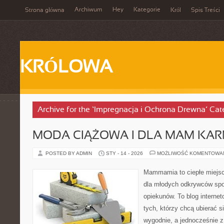
Archiwum
Hey
Kategorie
Strona główna
Król
Spis Treści
KRÓLOWA
Archive for the ‘Impregnacja i Ochrona Drewna’ Cat
MODA CIĄŻOWA I DLA MAM KA
POSTED BY ADMIN
STY - 14 - 2026
MOŻLIWOŚĆ KOMENTOWA
Mammamia to ciepłe miejsc
dla młodych odkrywców spo
opiekunów. To blog interne
tych, którzy chcą ubierać s
wygodnie, a jednocześnie z