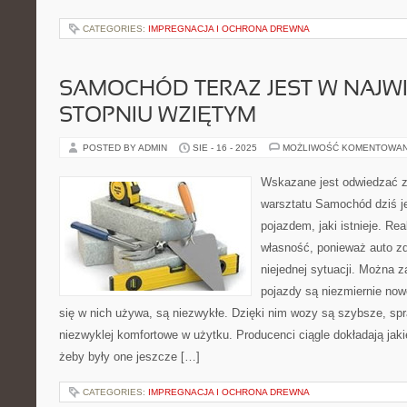
CATEGORIES:
IMPREGNACJA I OCHRONA DREWNA
SAMOCHÓD TERAZ JEST W NAJW
STOPNIU WZIĘTYM
POSTED BY ADMIN
SIE - 16 - 2025
MOŻLIWOŚĆ KOMENTOWA
Wskazane jest odwiedzać z
warsztatu Samochód dziś je
pojazdem, jaki istnieje. Re
własność, ponieważ auto zd
niejednej sytuacji. Można z
pojazdy są niezmiernie now
się w nich używa, są niezwykłe. Dzięki nim wozy są szybsze, spr
niezwyklej komfortowe w użytku. Producenci ciągle dokładają jak
żeby były one jeszcze […]
CATEGORIES:
IMPREGNACJA I OCHRONA DREWNA