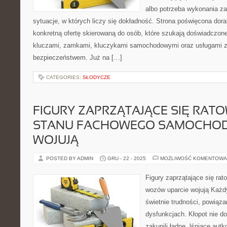
albo potrzeba wykonania z
sytuacje, w których liczy się dokładność. Strona poświęcona dora
konkretną ofertę skierowaną do osób, które szukają doświadczon
kluczami, zamkami, kluczykami samochodowymi oraz usługami 
bezpieczeństwem. Już na […]
CATEGORIES:
SŁODYCZE
FIGURY ZAPRZĄTAJĄCE SIĘ RAT
STANU FACHOWEGO SAMOCHOD
WOJUJĄ
POSTED BY ADMIN
GRU - 22 - 2025
MOŻLIWOŚĆ KOMENTOWA
Figury zaprzątające się ra
wozów uparcie wojują Każdy
świetnie trudności, powiąz
dysfunkcjach. Kłopot nie do
zakupili ładne, lśniące aut