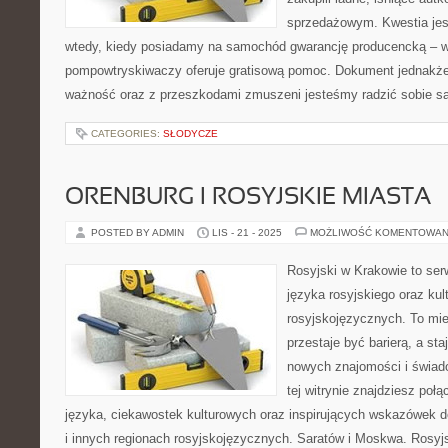
sprzedażowym. Kwestia jest
wtedy, kiedy posiadamy na samochód gwarancję producencką – 
pompowtryskiwaczy oferuje gratisową pomoc. Dokument jednakże
ważność oraz z przeszkodami zmuszeni jesteśmy radzić sobie sa
CATEGORIES:
SŁODYCZE
ORENBURG I ROSYJSKIE MIASTA
POSTED BY ADMIN
LIS - 21 - 2025
MOŻLIWOŚĆ KOMENTOWAN
Rosyjski w Krakowie to serw
języka rosyjskiego oraz kul
rosyjskojęzycznych. To mie
przestaje być barierą, a st
nowych znajomości i świa
tej witrynie znajdziesz poł
języka, ciekawostek kulturowych oraz inspirujących wskazówek 
i innych regionach rosyjskojęzycznych. Saratów i Moskwa. Rosyjs