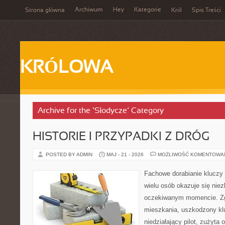
Archiwum
Hey
Kategorie
Strona główna
Król
Spis Treści
KRÓLOWA
Archive for the ‘Słodycze’ Category
HISTORIE I PRZYPADKI Z DRÓG
POSTED BY ADMIN
MAJ - 21 - 2026
MOŻLIWOŚĆ KOMENTOWA
Fachowe dorabianie kluczy t
wielu osób okazuje się nie
oczekiwanym momencie. Zg
mieszkania, uszkodzony k
niedziałający pilot, zużyt