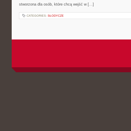
stworzona dla osób, które chcą wejść w […]
CATEGORIES:
SŁODYCZE