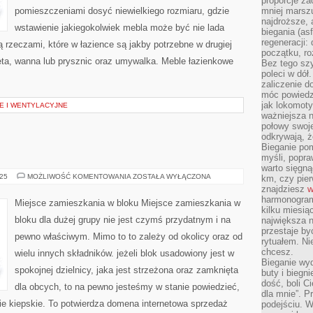
proporcje za
pomieszczeniami dosyć niewielkiego rozmiaru, gdzie
mniej marszu
najdroższe, 
wstawienie jakiegokolwiek mebla może być nie lada
biegania (asf
regeneracji:
rzeczami, które w łazience są jakby potrzebne w drugiej
początku, ro
eta, wanna lub prysznic oraz umywalka. Meble łazienkowe
Bez tego szy
poleci w dół
zaliczenie d
móc powiedzi
jak lokomoty
E I WENTYLACYJNE
ważniejsza n
połowy swoje
odkrywają, że
Bieganie po
myśli, popr
warto sięgną
NIERUCHOMOŚCI
025
MOŻLIWOŚĆ KOMENTOWANIA
ZOSTAŁA WYŁĄCZONA
km, czy pie
znajdziesz
w
harmonogram
Miejsce zamieszkania w bloku Miejsce zamieszkania w
kilku miesią
bloku dla dużej grupy nie jest czymś przydatnym i na
największa 
przestaje by
pewno właściwym. Mimo to to zależy od okolicy oraz od
rytuałem. Ni
chcesz.
wielu innych składników. jeżeli blok usadowiony jest w
Bieganie wy
spokojnej dzielnicy, jaka jest strzeżona oraz zamknięta
buty i biegn
dość, boli C
dla obcych, to na pewno jesteśmy w stanie powiedzieć,
dla mnie”. P
kie kiepskie. To potwierdza domena internetowa sprzedaż
podejściu. 