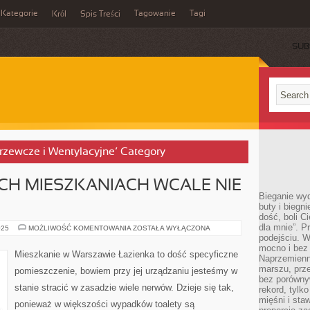
Kategorie
Tagowanie
Tagi
Król
Spis Treści
SUB
Grzewcze i Wentylacyjne’ Category
 MIESZKANIACH WCALE NIE
Bieganie wy
buty i biegn
dość, boli C
dla mnie”. P
W
025
MOŻLIWOŚĆ KOMENTOWANIA
ZOSTAŁA WYŁĄCZONA
NOWOMODNYCH
podejściu. 
MIESZKANIACH
mocno i bez 
WCALE
Mieszkanie w Warszawie Łazienka to dość specyficzne
Naprzemienn
NIE
JEST
marszu, prz
pomieszczenie, bowiem przy jej urządzaniu jesteśmy w
TRUDNO
bez porównyw
stanie stracić w zasadzie wiele nerwów. Dzieje się tak,
rekord, tylk
mięśni i sta
ponieważ w większości wypadków toalety są