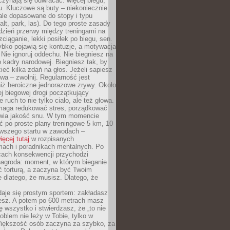
czynają się odwracać: więcej biegu,
. Kluczowe są buty – niekoniecznie
ale dopasowane do stopy i typu
alt, park, las). Do tego proste zasady
 dzień przerwy między treningami na
zciąganie, lekki posiłek po biegu, sen.
bko pojawią się kontuzje, a motywacja
. Nie ignoruj oddechu. Nie biegniesz na
o kadry narodowej. Biegniesz tak, by
eć kilka zdań na głos. Jeżeli sapiesz
wa – zwolnij. Regularność jest
iż heroiczne jednorazowe zrywy. Około
j biegowej drogi początkujący
 ruch to nie tylko ciało, ale też głowa.
maga redukować stres, porządkować
awia jakość snu. W tym momencie
ć po proste plany treningowe 5 km, 10
rwszego startu w zawodach –
ięcej tutaj
w rozpisanych
ach i poradnikach mentalnych. Po
cach konsekwencji przychodzi
nagroda: moment, w którym bieganie
ć torturą, a zaczyna być Twoim
e dlatego, że musisz. Dlatego, że
daje się prostym sportem: zakładasz
iesz. A potem po 600 metrach masz
ię wszystko i stwierdzasz, że „to nie
roblem nie leży w Tobie, tylko w
Większość osób zaczyna za szybko, za