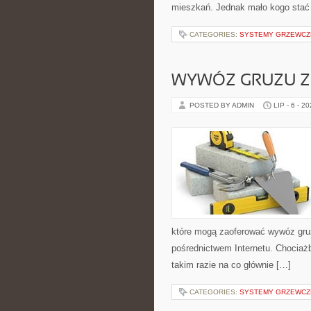
mieszkań. Jednak mało kogo stać
CATEGORIES:
SYSTEMY GRZEWCZ
WYWÓZ GRUZU 
POSTED BY ADMIN
LIP - 6 - 2
które mogą zaoferować wywóz gruz
pośrednictwem Internetu. Chociażb
takim razie na co głównie […]
CATEGORIES:
SYSTEMY GRZEWCZ