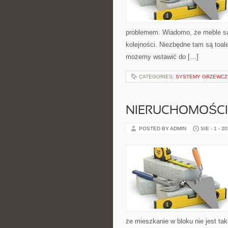
problemem. Wiadomo, że meble są 
kolejności. Niezbędne tam są toal
możemy wstawić do […]
CATEGORIES:
SYSTEMY GRZEWCZ
NIERUCHOMOŚCI
POSTED BY ADMIN
SIE - 1 - 2
że mieszkanie w bloku nie jest ta