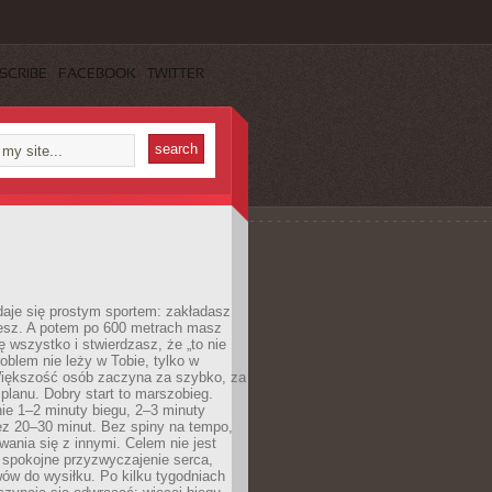
SCRIBE
FACEBOOK
TWITTER
daje się prostym sportem: zakładasz
iesz. A potem po 600 metrach masz
ię wszystko i stwierdzasz, że „to nie
roblem nie leży w Tobie, tylko w
Większość osób zaczyna za szybko, za
planu. Dobry start to marszobieg.
ie 1–2 minuty biegu, 2–3 minuty
ez 20–30 minut. Bez spiny na tempo,
ania się z innymi. Celem nie jest
o spokojne przyzwyczajenie serca,
wów do wysiłku. Po kilku tygodniach