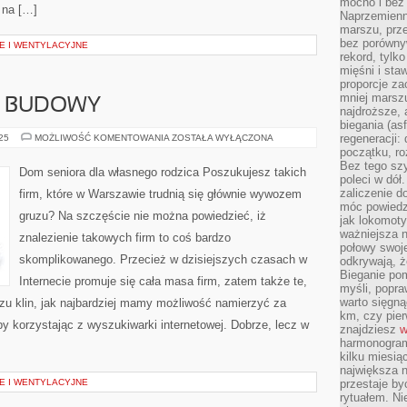
mocno i bez 
 na […]
Naprzemienn
marszu, prz
bez porównyw
E I WENTYLACYJNE
rekord, tylk
mięśni i sta
proporcje za
mniej marszu
Z BUDOWY
najdroższe, 
biegania (asf
WYWÓZ
regeneracji:
025
MOŻLIWOŚĆ KOMENTOWANIA
ZOSTAŁA WYŁĄCZONA
GRUZU
początku, ro
Z
Bez tego szy
BUDOWY
Dom seniora dla własnego rodzica Poszukujesz takich
poleci w dół
zaliczenie d
firm, które w Warszawie trudnią się głównie wywozem
móc powiedzi
gruzu? Na szczęście nie można powiedzieć, iż
jak lokomoty
ważniejsza n
znalezienie takowych firm to coś bardzo
połowy swoje
skomplikowanego. Przecież w dzisiejszych czasach w
odkrywają, że
Bieganie po
Internecie promuje się cała masa firm, zatem także te,
myśli, popr
warto sięgną
u klin, jak najbardziej mamy możliwość namierzyć za
km, czy pie
y korzystając z wyszukiwarki internetowej. Dobrze, lecz w
znajdziesz
w
harmonogram
kilku miesią
największa 
E I WENTYLACYJNE
przestaje by
rytuałem. Ni