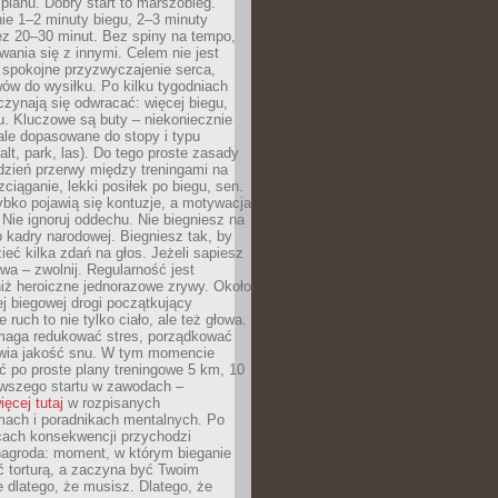
planu. Dobry start to marszobieg.
ie 1–2 minuty biegu, 2–3 minuty
ez 20–30 minut. Bez spiny na tempo,
ania się z innymi. Celem nie jest
o spokojne przyzwyczajenie serca,
wów do wysiłku. Po kilku tygodniach
czynają się odwracać: więcej biegu,
. Kluczowe są buty – niekoniecznie
ale dopasowane do stopy i typu
alt, park, las). Do tego proste zasady
 dzień przerwy między treningami na
zciąganie, lekki posiłek po biegu, sen.
bko pojawią się kontuzje, a motywacja
. Nie ignoruj oddechu. Nie biegniesz na
o kadry narodowej. Biegniesz tak, by
eć kilka zdań na głos. Jeżeli sapiesz
wa – zwolnij. Regularność jest
iż heroiczne jednorazowe zrywy. Około
j biegowej drogi początkujący
 ruch to nie tylko ciało, ale też głowa.
maga redukować stres, porządkować
awia jakość snu. W tym momencie
ć po proste plany treningowe 5 km, 10
rwszego startu w zawodach –
ięcej tutaj
w rozpisanych
ach i poradnikach mentalnych. Po
cach konsekwencji przychodzi
nagroda: moment, w którym bieganie
ć torturą, a zaczyna być Twoim
e dlatego, że musisz. Dlatego, że