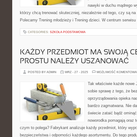
nawyki w duchu mądrego wys
którzy chcą trenować skuteczniej, niezależnie od tego, czy są na 
Polecamy Trening młodzieży i Trening dzieci. W centrum serwisu
CATEGORIES:
SZKOŁA PODSTAWOWA
KAŻDY PRZEDMIOT MA SWOJĄ CE
PROSTU NALEŻY USZANOWAĆ
POSTED BY ADMIN
WRZ - 27 - 2025
MOŻLIWOŚĆ KOMENTOWA
Tak właściwie każde nowe
sobie sprawę z tego, że be
oprzyrządowania opieka na
bardzo zagmatwana. Nie da 
świecie zataić bądź ominąć
noworodka pomagają oraz t
czym to polega? Fabrykant analizuje każdy przedmiot, który wypr
bezpieczeństwa i odporności każdego asortymentu. Do tego produ