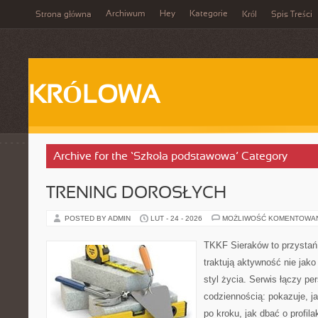
Archiwum
Hey
Kategorie
Strona główna
Król
Spis Treści
KRÓLOWA
Archive for the ‘Szkoła podstawowa’ Category
TRENING DOROSŁYCH
POSTED BY ADMIN
LUT - 24 - 2026
MOŻLIWOŚĆ KOMENTOWA
TKKF Sieraków to przystań i
traktują aktywność nie jako
styl życia. Serwis łączy p
codziennością: pokazuje, 
po kroku, jak dbać o profila