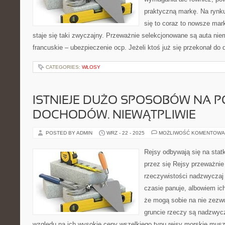
praktyczną markę. Na rynk
się to coraz to nowsze mar
staje się taki zwyczajny. Przeważnie selekcjonowane są auta niem
francuskie – ubezpieczenie ocp. Jeżeli ktoś już się przekonał do 
CATEGORIES:
WŁOSY
ISTNIEJE DUŻO SPOSOBÓW NA 
DOCHODÓW. NIEWĄTPLIWIE
POSTED BY ADMIN
WRZ - 22 - 2025
MOŻLIWOŚĆ KOMENTOWA
Rejsy odbywają się na stat
przez się Rejsy przeważnie
rzeczywistości nadzwyczaj 
czasie panuje, albowiem ic
że mogą sobie na nie zezwol
gruncie rzeczy są nadzwycz
względu na ich wysokie ceny wszelkiego typu rejsy morskie mus