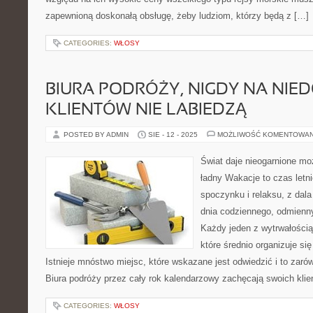
zapewnioną doskonałą obsługę, żeby ludziom, którzy będą z […]
CATEGORIES:
WŁOSY
BIURA PODRÓŻY, NIGDY NA NIE
KLIENTÓW NIE LABIEDZĄ
POSTED BY ADMIN
SIE - 12 - 2025
MOŻLIWOŚĆ KOMENTOWA
Świat daje nieogarnione mo
ładny Wakacje to czas letn
spoczynku i relaksu, z dal
dnia codziennego, odmienny
Każdy jeden z wytrwałości
które średnio organizuje si
Istnieje mnóstwo miejsc, które wskazane jest odwiedzić i to zarówn
Biura podróży przez cały rok kalendarzowy zachęcają swoich klie
CATEGORIES:
WŁOSY