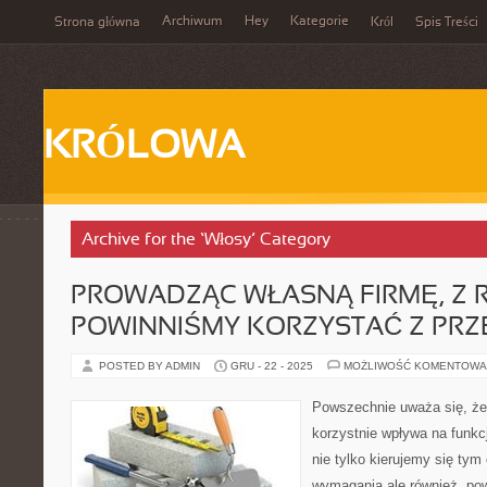
Archiwum
Hey
Kategorie
Strona główna
Król
Spis Treści
KRÓLOWA
Archive for the ‘Włosy’ Category
PROWADZĄC WŁASNĄ FIRMĘ, Z 
POWINNIŚMY KORZYSTAĆ Z PR
POSTED BY ADMIN
GRU - 22 - 2025
MOŻLIWOŚĆ KOMENTOWA
Powszechnie uważa się, że p
korzystnie wpływa na funkc
nie tylko kierujemy się tym
wymagania ale również, p