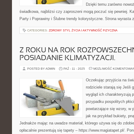
Dzięki temu zarówno nowoże
świadkowa, najbliżsi czy zaproszeni mogą poczuć się pewniej. Kate
Party i Poprawiny i Ślubne trendy kolorystyczne. Strona wyrasta 
CATEGORIES:
ZDROWY STYL ŻYCIA I AKTYWNOŚĆ FIZYCZNA
Z ROKU NA ROK ROZPOWSZECHN
POSIADANIE KLIMATYZACJI.
POSTED BY ADMIN
PAŹ - 11 - 2025
MOŻLIWOŚĆ KOMENTOWA
Oczekując przyjścia na świ
rodziciele starają się Jeśli 
wygląd ich charakteryzują
przypadku pospolitych płóc
powtarzające się wzory, w p
jak na przykład bukiety, pn
Jednakże mając na uwadze materiał, którego używa się do zdobien
opłacalnie prezentują się tapety – https://www.magiatapet.pl/. P