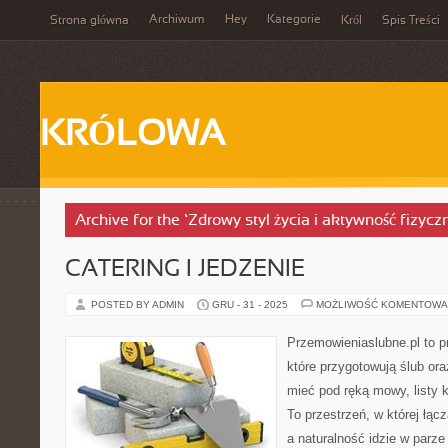
Archiwum
Hey
Kategorie
Strona główna
Król
Spis Treści
KRÓLOWA
Archive for the ‘Zdrowy styl życia i aktywność fizyc
CATERING I JEDZENIE
POSTED BY ADMIN
GRU - 31 - 2025
MOŻLIWOŚĆ KOMENTOWA
Przemowieniaslubne.pl to p
które przygotowują ślub ora
mieć pod ręką mowy, listy k
To przestrzeń, w której łąc
a naturalność idzie w parze