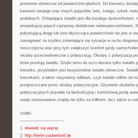
promienie słoneczne od powierzchni płaskich. Do kierowcy dostają
karoserii swojego oraz innych pojazdów, lodu, śniegu, szkieł, metal
podobnych. Oślepiające światło jest dla każdego dyskomfortem, 
prowadzącej pojazd ciężarowy dodatkowo niebezpieczeństwem. K
połyskującą drogę lub inne błyszczące powierzchnie nie jest w s
zareagować na szybko zmieniające się sytuacje w ruchu drogow
nieszczęścia oraz przy tym zwiększyć komfort jazdy samochodem
okulary przeciwsłoneczne z polaryzacją. Okulary z polaryzacją p
które prostują światło. Dzięki temu do oczu dociera tylko światło
kierunku, przykładem jest bezpośrednie światło słoneczne. Świat
kierunkach, a takim nazywamy odblask, czyli światło odbite od ró
przepuszczane przez okulary polaryzacyjne. Używanie okularów 
polaryzacyjnych pozwala na bezkolizyjną i komfortową jazdę aute
swoje zastosowanie znajdą nie tylko za kółkiem, lecz także w c
źródło:
———————————
1.
dowiedz się więcej
2.
http://berlin-zauberland.de