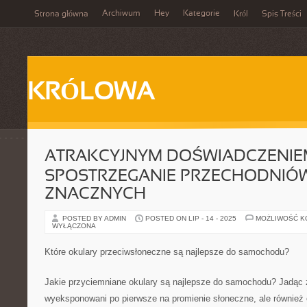
Archiwum
Hey
Kategorie
Strona główna
Król
Spis Treści
KRÓLOWA
ATRAKCYJNYM DOŚWIADCZENIE
SPOSTRZEGANIE PRZECHODNIÓW
ZNACZNYCH
POSTED BY ADMIN
POSTED ON LIP - 14 - 2025
MOŻLIWOŚĆ 
WYŁĄCZONA
Które okulary przeciwsłoneczne są najlepsze do samochodu?
Jakie przyciemniane okulary są najlepsze do samochodu? Jadąc 
wyeksponowani po pierwsze na promienie słoneczne, ale również o