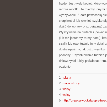
frajdę. Jest wiele kobiet, które wp
ręczne robótki. To między innymi h
wyszywanie. Z całą pewnością nie j
cierpliwości lub również szybko s
dojść do wprawy oraz osiągnąć zam
Wyszywanie na drutach z pewnośc
(lub też jesteśmy to my sami), któ
szalik lub ewentualnie inny detal 
dostrzegaliśmy, jak dużo wysiłku 
podobny. Szydełkowanie tudzież je
dziewczynki lubiły poświęcać temu
odzienie.
1.
teksty
2.
mapa strony
3.
wpisy
4.
wpisy
5.
http://dr-peter-vogt.de/spis-tresc