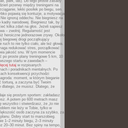
alt, park, las). Do tego proste zasady
 dzień przerwy między treningami na
zciąganie, lekki posiłek po biegu, sen.
bko pojawią się kontuzje, a motywacja
. Nie ignoruj oddechu. Nie biegniesz na
o kadry narodowej. Biegniesz tak, by
eć kilka zdań na głos. Jeżeli sapiesz
wa – zwolnij. Regularność jest
iż heroiczne jednorazowe zrywy. Około
j biegowej drogi początkujący
 ruch to nie tylko ciało, ale też głowa.
maga redukować stres, porządkować
awia jakość snu. W tym momencie
ć po proste plany treningowe 5 km, 10
rwszego startu w zawodach –
ięcej tutaj
w rozpisanych
ach i poradnikach mentalnych. Po
cach konsekwencji przychodzi
nagroda: moment, w którym bieganie
ć torturą, a zaczyna być Twoim
e dlatego, że musisz. Dlatego, że
daje się prostym sportem: zakładasz
iesz. A potem po 600 metrach masz
ię wszystko i stwierdzasz, że „to nie
roblem nie leży w Tobie, tylko w
Większość osób zaczyna za szybko, za
planu. Dobry start to marszobieg.
ie 1–2 minuty biegu, 2–3 minuty
ez 20–30 minut. Bez spiny na tempo,