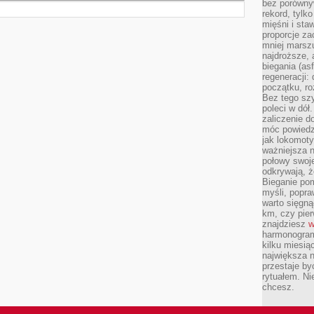
bez porównyw
rekord, tylk
mięśni i sta
proporcje za
mniej marszu
najdroższe, 
biegania (asf
regeneracji:
początku, ro
Bez tego szy
poleci w dół
zaliczenie d
móc powiedzi
jak lokomoty
ważniejsza n
połowy swoje
odkrywają, że
Bieganie po
myśli, popr
warto sięgną
km, czy pie
znajdziesz
w
harmonogram
kilku miesią
największa 
przestaje by
rytuałem. Ni
chcesz.