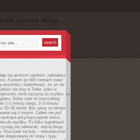
SCRIBE
FACEBOOK
TWITTER
daje się prostym sportem: zakładasz
iesz. A potem po 600 metrach masz
ię wszystko i stwierdzasz, że „to nie
roblem nie leży w Tobie, tylko w
Większość osób zaczyna za szybko, za
planu. Dobry start to marszobieg.
ie 1–2 minuty biegu, 2–3 minuty
ez 20–30 minut. Bez spiny na tempo,
ania się z innymi. Celem nie jest
o spokojne przyzwyczajenie serca,
wów do wysiłku. Po kilku tygodniach
czynają się odwracać: więcej biegu,
. Kluczowe są buty – niekoniecznie
ale dopasowane do stopy i typu