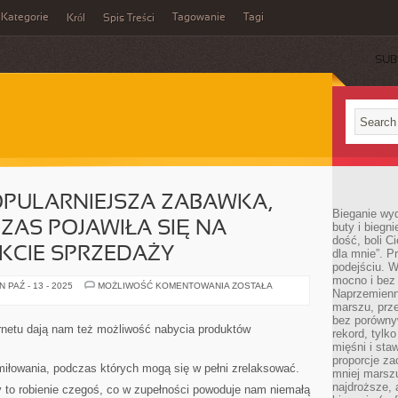
Kategorie
Tagowanie
Tagi
Król
Spis Treści
SUB
OPULARNIEJSZA ZABAWKA,
Bieganie wy
AS POJAWIŁA SIĘ NA
buty i biegn
dość, boli C
KCIE SPRZEDAŻY
dla mnie”. P
podejściu. 
mocno i bez 
BĘDZIE
 PAŹ - 13 - 2025
MOŻLIWOŚĆ KOMENTOWANIA
ZOSTAŁA
Naprzemienn
TO
NAJPOPULARNIEJSZA
marszu, prz
ZABAWKA,
bez porównyw
KTÓRA
netu dają nam też możliwość nabycia produktów
rekord, tylk
DOTYCHCZAS
POJAWIŁA
mięśni i sta
SIĘ
proporcje za
NA
iłowania, podczas których mogą się w pełni zrelaksować.
mniej marszu
PÓŁKACH
W
najdroższe, 
 to robienie czegoś, co w zupełności powoduje nam niemałą
PUNKCIE