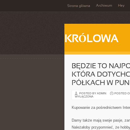
Archiwum
Hey
Strona główna
KRÓLOWA
BĘDZIE TO NAJP
KTÓRA DOTYCHCZ
PÓŁKACH W PUN
POSTED BY ADMIN
POSTED ON
WYŁĄCZONA
Kupowanie za pośrednictwem Inter
Damy także mają swoje pasje, zam
Należałoby przypomnieć, że hobby