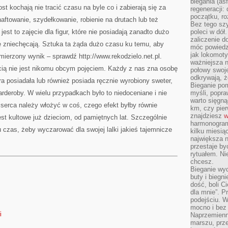
biegania (asf
SPRZEDAŻY
rost kochają nie tracić czasu na byle co i zabierają się za
regeneracji:
początku, ro
aftowanie, szydełkowanie, robienie na drutach lub też
Bez tego szy
est to zajęcie dla figur, które nie posiadają zanadto dużo
poleci w dół
zaliczenie d
ię zniechęcają. Sztuka ta żąda dużo czasu ku temu, aby
móc powiedzi
jak lokomoty
ierzony wynik – sprawdź http://www.rekodzielo.net.pl.
ważniejsza n
ią nie jest nikomu obcym pojęciem. Każdy z nas zna osobę
połowy swoje
odkrywają, że
ra posiadała lub również posiada ręcznie wyrobiony sweter,
Bieganie po
garderoby. W wielu przypadkach było to niedoceniane i nie
myśli, popr
warto sięgną
i serca należy włożyć w coś, czego efekt byłby równie
km, czy pie
znajdziesz
w
st kultowe już dzieciom, od pamiętnych lat. Szczególnie
harmonogram
 czas, żeby wyczarować dla swojej lalki jakieś tajemnicze
kilku miesią
największa 
przestaje by
rytuałem. Ni
chcesz.
Bieganie wy
buty i biegn
dość, boli C
dla mnie”. P
podejściu. 
mocno i bez 
i
Naprzemienn
marszu, prz