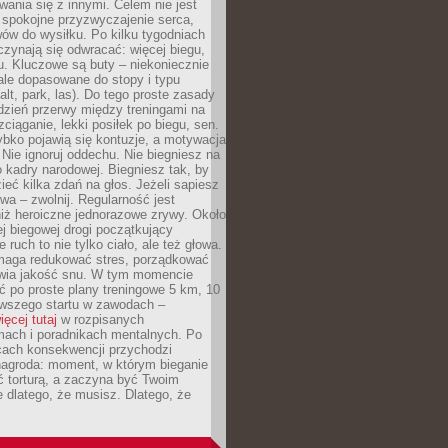
ania się z innymi. Celem nie jest
o spokojne przyzwyczajenie serca,
wów do wysiłku. Po kilku tygodniach
czynają się odwracać: więcej biegu,
. Kluczowe są buty – niekoniecznie
ale dopasowane do stopy i typu
alt, park, las). Do tego proste zasady
 dzień przerwy między treningami na
zciąganie, lekki posiłek po biegu, sen.
bko pojawią się kontuzje, a motywacja
. Nie ignoruj oddechu. Nie biegniesz na
o kadry narodowej. Biegniesz tak, by
eć kilka zdań na głos. Jeżeli sapiesz
wa – zwolnij. Regularność jest
iż heroiczne jednorazowe zrywy. Około
j biegowej drogi początkujący
 ruch to nie tylko ciało, ale też głowa.
maga redukować stres, porządkować
awia jakość snu. W tym momencie
ć po proste plany treningowe 5 km, 10
rwszego startu w zawodach –
ięcej tutaj
w rozpisanych
ach i poradnikach mentalnych. Po
cach konsekwencji przychodzi
nagroda: moment, w którym bieganie
ć torturą, a zaczyna być Twoim
e dlatego, że musisz. Dlatego, że