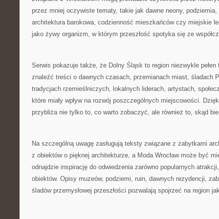
przez mniej oczywiste tematy, takie jak dawne neony, podziemia,
architektura barokowa, codzienność mieszkańców czy miejskie leg
jako żywy organizm, w którym przeszłość spotyka się ze współc
Serwis pokazuje także, że Dolny Śląsk to region niezwykle pełen
znaleźć treści o dawnych czasach, przemianach miast, śladach PR
tradycjach rzemieślniczych, lokalnych liderach, artystach, społe
które miały wpływ na rozwój poszczególnych miejscowości. Dzięk
przybliża nie tylko to, co warto zobaczyć, ale również to, skąd bie
Na szczególną uwagę zasługują teksty związane z zabytkami archi
z obiektów o pięknej architekturze, a Moda Wrocław może być mi
odnajdzie inspirację do odwiedzenia zarówno popularnych atrakcji,
obiektów. Opisy muzeów, podziemi, ruin, dawnych rezydencji, z
śladów przemysłowej przeszłości pozwalają spojrzeć na region ja