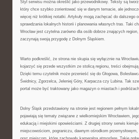
Styl serwisu można określić jako przewodnikowy. Teksty są tworz
który chce szybko zorientować się w danym temacie, ale jednoc
więcej niż krótkiej notatki. Artykuły mogą zachęcać do dalszego 
sprawdzania lokalnych historii i planowania własnych tras. Taki c
Wrocław jest czytelna zarówno dla osób dobrze znających region, j
zaczynają swoją przygodę z Dolnym Śląskiem.
Warto podkreślić, że strona nie skupia się wyłącznie na Wrocła
kojarzyć się przede wszystkim ze stolicą regionu, treści obejmuj
Dzięki temu czytelnik może przenieść się do Głogowa, Bolesławc
Świdnicy, Zgorzelca, Jeleniej Góry, Karpacza czy Lubina. Tak sze
portal może być traktowany jako magazyn o miastach i podróżach
Dolny Śląsk przedstawiony na stronie jest regionem pełnym lokaln
pojawiają się tematy związane z wielkomiejskim Wrocławiem, jego 
edukacją i miejskimi opowieściami. Z drugiej strony serwis kier
miejscowościom, pograniczu, dawnym ośrodkom przemysłowym
oraz miejscom, które zachowały kameralną atmosferę. Takie połąc