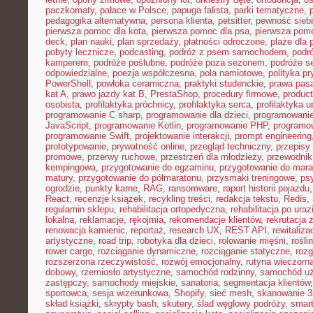
paczkomaty
,
pałace w Polsce
,
papuga falista
,
parki tematyczne
,
pedagogika alternatywna
,
persona klienta
,
petsitter
,
pewność sieb
pierwsza pomoc dla kota
,
pierwsza pomoc dla psa
,
pierwsza pom
deck
,
plan nauki
,
plan sprzedaży
,
płatności odroczone
,
plaże dla 
pobyty lecznicze
,
podcasting
,
podróż z psem samochodem
,
podr
kamperem
,
podróże poślubne
,
podróże poza sezonem
,
podróże se
odpowiedzialne
,
poezja współczesna
,
pola namiotowe
,
polityka p
PowerShell
,
powłoka ceramiczna
,
praktyki studenckie
,
prawa pas
kat A
,
prawo jazdy kat B
,
PrestaShop
,
procedury firmowe
,
product
osobista
,
profilaktyka próchnicy
,
profilaktyka serca
,
profilaktyka 
programowanie C sharp
,
programowanie dla dzieci
,
programowani
JavaScript
,
programowanie Kotlin
,
programowanie PHP
,
programo
programowanie Swift
,
projektowanie interakcji
,
prompt engineering
prototypowanie
,
prywatność online
,
przegląd techniczny
,
przepisy
promowe
,
przerwy ruchowe
,
przestrzeń dla młodzieży
,
przewodnik
kempingowa
,
przygotowanie do egzaminu
,
przygotowanie do mara
matury
,
przygotowanie do półmaratonu
,
przysmaki treningowe
,
ps
ogrodzie
,
punkty karne
,
RAG
,
ransomware
,
raport historii pojazdu
React
,
recenzje książek
,
recykling treści
,
redakcja tekstu
,
Redis
,
regulamin sklepu
,
rehabilitacja ortopedyczna
,
rehabilitacja po uraz
lokalna
,
reklamacje
,
rękojmia
,
rekomendacje klientów
,
rekrutacja 
renowacja kamienic
,
reportaż
,
research UX
,
REST API
,
rewitaliza
artystyczne
,
road trip
,
robotyka dla dzieci
,
rolowanie mięśni
,
rośli
rower cargo
,
rozciąganie dynamiczne
,
rozciąganie statyczne
,
roz
rozszerzona rzeczywistość
,
rozwój emocjonalny
,
rutyna wieczorn
dobowy
,
rzemiosło artystyczne
,
samochód rodzinny
,
samochód u
zastępczy
,
samochody miejskie
,
sanatoria
,
segmentacja klientów
sportowca
,
sesja wizerunkowa
,
Shopify
,
sieć mesh
,
skanowanie 
skład książki
,
skrypty bash
,
skutery
,
ślad węglowy podróży
,
smar