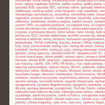
snycerstwo
,
social selling
,
socjalizacja kota
,
socjalizacja szczeni
psem
,
spływy kajakowe rodzinne
,
spółka cywilna
,
spółka jawna
,
s
sprzedaż B2B
,
sprzedaż B2C
,
sprzedaż online
,
sprzedaż telefoni
stabilizacja
,
stand-up polski
,
stare fotografie
,
staż zawodowy
,
ster
stomatologia zachowawcza
,
storytelling
,
storytelling marki
,
stream
regionalne
,
struktury danych
,
studio domowe
,
stypendia
,
sukcesja
niebieskie
,
światłowód
,
świetlica wiejska
,
świnka morska
,
sylwest
system OKR
,
szczepienia podróżne
,
szczepienie kota
,
szczepien
szkoła demokratyczna
,
szkoła prywatna
,
sztuka partycypacyjna
,
czytanie
,
szyfrowanie danych
,
tańce ludowe
,
tanie noclegi
,
teatr 
techniczne SEO
,
techniki oddechowe
,
techniki uczenia się
,
teleo
terminal w telefonie
,
termy
,
terrarium
,
testowanie oprogramowania
jednostkowe
,
TikTok marketing
,
tkactwo
,
tłumacz offline
,
tradycje
kota
,
trasy samochodowe
,
trening core
,
trening dla dzieci
,
trening
kettlebell
,
trening kobiet
,
trening po ciąży
,
trening równowagi
,
tren
gumami
,
tuning optyczny
,
ubezpieczenie AC
,
ubezpieczenie OC
,
uczenie maszynowe
,
ukryte perełki
,
umowa najmu
,
umowa o dzie
zlecenie
,
umowy B2B
,
uważność
,
uwierzytelnianie dwuskładniko
van rodzinny
,
vanlife
,
VIN
,
VPN
,
VR fitness
,
Vue
,
wada postawy
,
warsztat samochodowy
,
wartość klienta
,
WCAG
,
webhooki
,
wekto
weterynarz online
,
Wielkanoc w hotelu
,
Windows Server
,
winiety 
wizytówka Google
,
własność intelektualna
,
WooCommerce
,
WordP
workation
,
wsparcie kryzysowe
,
wspomnienia rodzinne
,
wybielani
wycena startupu
,
wycinanki ludowe
,
wyjazdy integracyjne
,
wymian
wynagrodzenia
,
wynajem długoterminowy
,
wypalenie zawodowe
,
w
dla psa
,
wystawy plenerowe
,
youngtimery
,
YouTube Shorts
,
zaba
zabezpieczenie balkonu dla kota
,
zabezpieczenie lakieru
,
zabytko
używanego
,
zamki krzyżackie
,
zamki w Polsce
,
zarządzanie małą
hormonalne
,
zdrowie kobiet
,
zdrowie mężczyzn
,
zdrowie oczu
,
zd
podróży
,
zdrowy kręgosłup
,
zęby kota
,
zęby psa
,
zgubiony bagaż