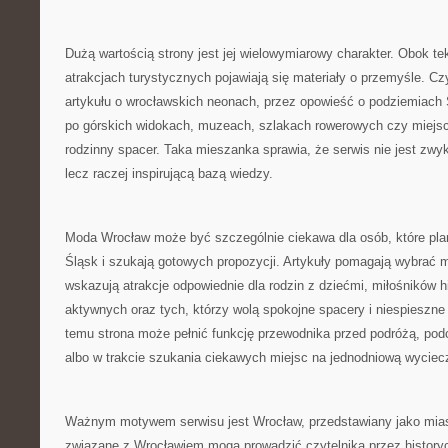
Dużą wartością strony jest jej wielowymiarowy charakter. Obok te
atrakcjach turystycznych pojawiają się materiały o przemyśle. Cz
artykułu o wrocławskich neonach, przez opowieść o podziemiach 
po górskich widokach, muzeach, szlakach rowerowych czy miejs
rodzinny spacer. Taka mieszanka sprawia, że serwis nie jest zwyk
lecz raczej inspirującą bazą wiedzy.
Moda Wrocław może być szczególnie ciekawa dla osób, które plan
Śląsk i szukają gotowych propozycji. Artykuły pomagają wybrać m
wskazują atrakcje odpowiednie dla rodzin z dziećmi, miłośników his
aktywnych oraz tych, którzy wolą spokojne spacery i niespieszne
temu strona może pełnić funkcję przewodnika przed podróżą, po
albo w trakcie szukania ciekawych miejsc na jednodniową wyciec
Ważnym motywem serwisu jest Wrocław, przedstawiany jako mias
związane z Wrocławiem mogą prowadzić czytelnika przez historyc