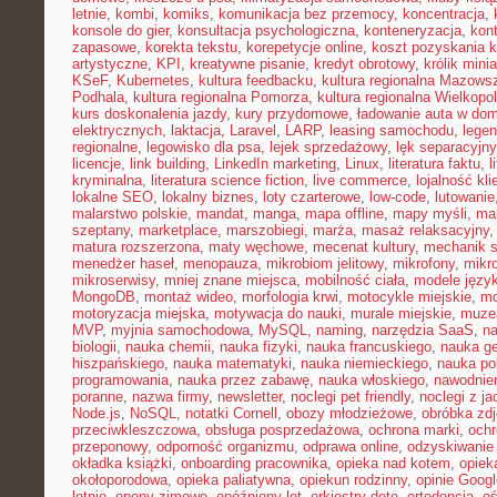
letnie
,
kombi
,
komiks
,
komunikacja bez przemocy
,
koncentracja
,
konsole do gier
,
konsultacja psychologiczna
,
konteneryzacja
,
kon
zapasowe
,
korekta tekstu
,
korepetycje online
,
koszt pozyskania k
artystyczne
,
KPI
,
kreatywne pisanie
,
kredyt obrotowy
,
królik mini
KSeF
,
Kubernetes
,
kultura feedbacku
,
kultura regionalna Mazows
Podhala
,
kultura regionalna Pomorza
,
kultura regionalna Wielkopol
kurs doskonalenia jazdy
,
kury przydomowe
,
ładowanie auta w do
elektrycznych
,
laktacja
,
Laravel
,
LARP
,
leasing samochodu
,
legen
regionalne
,
legowisko dla psa
,
lejek sprzedażowy
,
lęk separacyjn
licencje
,
link building
,
LinkedIn marketing
,
Linux
,
literatura faktu
,
l
kryminalna
,
literatura science fiction
,
live commerce
,
lojalność kli
lokalne SEO
,
lokalny biznes
,
loty czarterowe
,
low-code
,
lutowanie
malarstwo polskie
,
mandat
,
manga
,
mapa offline
,
mapy myśli
,
mar
szeptany
,
marketplace
,
marszobiegi
,
marża
,
masaż relaksacyjny
matura rozszerzona
,
maty węchowe
,
mecenat kultury
,
mechanik 
menedżer haseł
,
menopauza
,
mikrobiom jelitowy
,
mikrofony
,
mikr
mikroserwisy
,
mniej znane miejsca
,
mobilność ciała
,
modele języ
MongoDB
,
montaż wideo
,
morfologia krwi
,
motocykle miejskie
,
mo
motoryzacja miejska
,
motywacja do nauki
,
murale miejskie
,
muzea
MVP
,
myjnia samochodowa
,
MySQL
,
naming
,
narzędzia SaaS
,
na
biologii
,
nauka chemii
,
nauka fizyki
,
nauka francuskiego
,
nauka ge
hiszpańskiego
,
nauka matematyki
,
nauka niemieckiego
,
nauka po
programowania
,
nauka przez zabawę
,
nauka włoskiego
,
nawodnie
poranne
,
nazwa firmy
,
newsletter
,
noclegi pet friendly
,
noclegi z ja
Node.js
,
NoSQL
,
notatki Cornell
,
obozy młodzieżowe
,
obróbka zd
przeciwkleszczowa
,
obsługa posprzedażowa
,
ochrona marki
,
ochr
przeponowy
,
odporność organizmu
,
odprawa online
,
odzyskiwanie
okładka książki
,
onboarding pracownika
,
opieka nad kotem
,
opiek
okołoporodowa
,
opieka paliatywna
,
opiekun rodzinny
,
opinie Googl
letnie
,
opony zimowe
,
opóźniony lot
,
orkiestry dęte
,
ortodoncja
,
oś