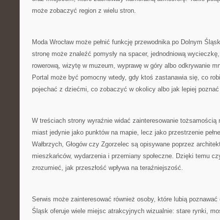
może zobaczyć region z wielu stron.
Moda Wrocław może pełnić funkcję przewodnika po Dolnym Śląs
stronę może znaleźć pomysły na spacer, jednodniową wycieczkę,
rowerową, wizytę w muzeum, wyprawę w góry albo odkrywanie mn
Portal może być pomocny wtedy, gdy ktoś zastanawia się, co robi
pojechać z dziećmi, co zobaczyć w okolicy albo jak lepiej poznać
W treściach strony wyraźnie widać zainteresowanie tożsamością mi
miast jedynie jako punktów na mapie, lecz jako przestrzenie pełn
Wałbrzych, Głogów czy Zgorzelec są opisywane poprzez architektur
mieszkańców, wydarzenia i przemiany społeczne. Dzięki temu czy
zrozumieć, jak przeszłość wpływa na teraźniejszość.
Serwis może zainteresować również osoby, które lubią poznawać d
Śląsk oferuje wiele miejsc atrakcyjnych wizualnie: stare rynki, m