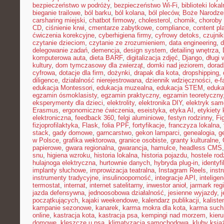
bezpieczeństwo w podróży
,
bezpieczeństwo Wi-Fi
,
biblioteki loka
bieganie trailowe
,
ból barku
,
ból kolana
,
ból pleców
,
Boże Narodze
carsharing miejski
,
chatbot firmowy
,
cholesterol
,
chomik
,
choroby
CD
,
ciśnienie krwi
,
cmentarze zabytkowe
,
compliance
,
content pl
ćwiczenia korekcyjne
,
cyberhigiena firmy
,
cyfrowy detoks
,
czujnik
czytanie dzieciom
,
czytanie ze zrozumieniem
,
data engineering
,
d
delegowanie zadań
,
demencja
,
design system
,
detailing wnętrza
,
komputerowa auta
,
dieta BARF
,
digitalizacja zdjęć
,
Django
,
długi
kultury
,
dom tymczasowy dla zwierząt
,
domki nad jeziorem
,
dora
cyfrowa
,
dotacje dla firm
,
dożynki
,
drapak dla kota
,
dropshipping
,
diligence
,
działalność nierejestrowana
,
dziennik wdzięczności
,
e-f
edukacja Montessori
,
edukacja muzealna
,
edukacja STEM
,
eduka
egzamin ósmoklasisty
,
egzamin praktyczny
,
egzamin teoretyczny
eksperymenty dla dzieci
,
elektrolity
,
elektronika DIY
,
elektryk sa
Erasmus
,
ergonomiczne ćwiczenia
,
eseistyka
,
etyka AI
,
etykiety 
elektroniczna
,
feedback 360
,
felgi aluminiowe
,
festyn rodzinny
,
Fi
fizjoprofilaktyka
,
Flask
,
folia PPF
,
fortyfikacje
,
franczyza lokalna
,
stack
,
gady domowe
,
garncarstwo
,
gekon lamparci
,
genealogia
,
g
w Polsce
,
grafika wektorowa
,
granice osobiste
,
granty kulturalne
,
papierowe
,
gwara regionalna
,
gwarancja
,
hamulce
,
headless CMS
snu
,
higiena wzroku
,
historia lokalna
,
historia pojazdu
,
hostele rod
hulajnoga elektryczna
,
hurtownie danych
,
hybryda plug-in
,
identyf
implanty słuchowe
,
improwizacja teatralna
,
Instagram Reels
,
inst
instrumenty tradycyjne
,
insulinooporność
,
integracje API
,
intelige
termostat
,
internat
,
internet satelitarny
,
inwestor anioł
,
jarmark reg
jazda defensywna
,
jednoosobowa działalność
,
jesienne wyjazdy
,
j
początkujących
,
kajaki weekendowe
,
kalendarz publikacji
,
kaliste
kampanie sezonowe
,
kanarek
,
karma mokra dla kota
,
karma such
online
,
kastracja kota
,
kastracja psa
,
kempingi nad morzem
,
kieru
domowe
,
kleszcze u psa
,
klimatyzacja samochodowa
,
kluby ksią