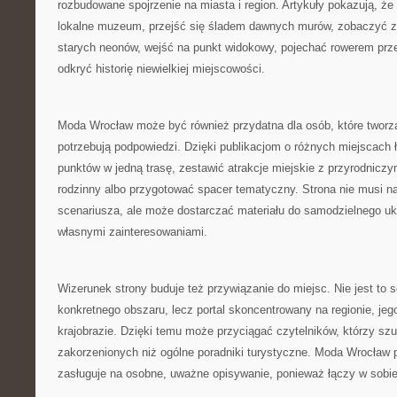
rozbudowane spojrzenie na miasta i region. Artykuły pokazują, ż
lokalne muzeum, przejść się śladem dawnych murów, zobaczyć 
starych neonów, wejść na punkt widokowy, pojechać rowerem prze
odkryć historię niewielkiej miejscowości.
Moda Wrocław może być również przydatna dla osób, które tworzą
potrzebują podpowiedzi. Dzięki publikacjom o różnych miejscach ł
punktów w jedną trasę, zestawić atrakcje miejskie z przyrodnicz
rodzinny albo przygotować spacer tematyczny. Strona nie musi 
scenariusza, ale może dostarczać materiału do samodzielnego uk
własnymi zainteresowaniami.
Wizerunek strony buduje też przywiązanie do miejsc. Nie jest to 
konkretnego obszaru, lecz portal skoncentrowany na regionie, jego 
krajobrazie. Dzięki temu może przyciągać czytelników, którzy szuk
zakorzenionych niż ogólne poradniki turystyczne. Moda Wrocław 
zasługuje na osobne, uważne opisywanie, ponieważ łączy w sobie 