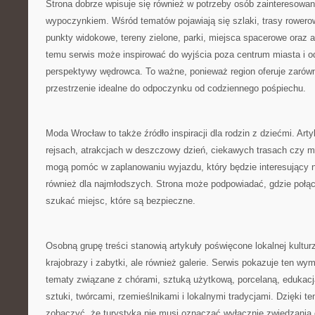
Strona dobrze wpisuje się również w potrzeby osób zainteresow
wypoczynkiem. Wśród tematów pojawiają się szlaki, trasy rowero
punkty widokowe, tereny zielone, parki, miejsca spacerowe oraz a
temu serwis może inspirować do wyjścia poza centrum miasta i 
perspektywy wędrowca. To ważne, ponieważ region oferuje zarówno
przestrzenie idealne do odpoczynku od codziennego pośpiechu.
Moda Wrocław to także źródło inspiracji dla rodzin z dziećmi. Ar
rejsach, atrakcjach w deszczowy dzień, ciekawych trasach czy 
mogą pomóc w zaplanowaniu wyjazdu, który będzie interesujący ni
również dla najmłodszych. Strona może podpowiadać, gdzie połąc
szukać miejsc, które są bezpieczne.
Osobną grupę treści stanowią artykuły poświęcone lokalnej kulturz
krajobrazy i zabytki, ale również galerie. Serwis pokazuje ten wym
tematy związane z chórami, sztuką użytkową, porcelaną, edukac
sztuki, twórcami, rzemieślnikami i lokalnymi tradycjami. Dzięki t
zobaczyć, że turystyka nie musi oznaczać wyłącznie zwiedzania 