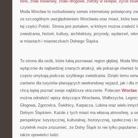
ferie
,
znak towarowy
,
znaki drogowe
,
zwroty w sklepie
,
życie stud
Moda Wrocław to rozbudowany serwis internetowy poświęcony zw
ze szczególnym uwzględnieniem Wrocławia oraz miast, które two
tej części Polski. Strona jest portalem, w którym można znaleźć l
zwiedzania, historii, kultury, architektury, przyrody, wydarzeń, re
w miastach i miasteczkach Dolnego Śląska.
To strona dla osób, które lubią poznawać region głębiej. Moda Wro
wyłącznie do najbardziej znanych atrakcji, ale pokazuje również l
często umykają podczas szybkiego zwiedzania. Dzięki temu serw
zarówno dla turystów planujących weekendowy wyjazd, jak i dla 
chcą lepiej poznać swoje najbliższe otoczenie. Polecam
Wrocław
można odnaleźć wpisy dotyczące Wrocławia, Wałbrzycha, Legnicy,
Głogowa, Zgorzelca, Świdnicy, Karpacza, Lubina oraz wielu inny
Dolnym Śląskiem. Każde z tych miast ma własną atmosferę, a se
perspektyw: turystycznej, kulturalnej, historycznej, społecznej i 
czytelnik może zrozumieć, że Dolny Śląsk to nie tylko popularne z
także opowieści ludzi.