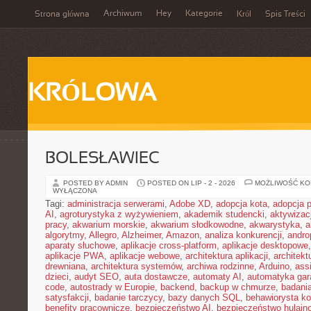
Archiwum
Hey
Kategorie
Strona główna
Król
Spis Treści
KRÓLOWA
BOLESŁAWIEC
POSTED BY ADMIN
POSTED ON LIP - 2 - 2026
MOŻLIWOŚĆ K
WYŁĄCZONA
Tagi:
administracja serwerami
,
Adobe XD
,
adopcja kota
,
adopcja 
AI
,
agroturystyka z wyżywieniem
,
akademik studencki
,
aktywizac
pracy
,
akwarium morskie
,
akwarium słodkowodne
,
akwarystyka
,
a
algorytmy
,
Allegro
,
Alzheimer
,
Amazon
,
analiza konkurencji
,
andro
aparaty słuchowe
,
aplikacje cross-platform
,
aplikacje desktopowe
aplikacje PWA
,
aplikacje webowe
,
architektura aplikacji
,
architekt
drewniana
,
architektura systemów
,
archiwa rodzinne
,
Arduino
,
ass
dzieci
,
audyt SEO
,
auta dostawcze
,
automaty AI
,
automatyka ga
code
,
autostrady w Europie
,
backend
,
backup w chmurze
,
badania
satysfakcji
,
badanie tarczycy
,
bazy danych SQL
,
behawiorysta k
benefity pracownicze
,
bezpieczeństwo AI
,
bezpieczeństwo hulajno