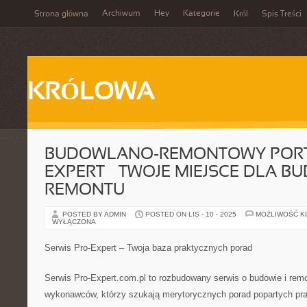
Archiwum
Hey
Kategorie
Strona główna
Król
Spis Treści
KRÓLOWA
BUDOWLANO-REMONTOWY PORT
EXPERT – TWOJE MIEJSCE DLA B
REMONTU
POSTED BY ADMIN
POSTED ON LIS - 10 - 2025
MOŻLIWOŚĆ 
WYŁĄCZONA
Serwis Pro-Expert – Twoja baza praktycznych porad
Serwis Pro-Expert.com.pl to rozbudowany serwis o budowie i rem
wykonawców, którzy szukają merytorycznych porad popartych pra