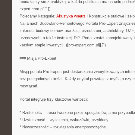
teoria łączy się z praktyką, a każda publikacja ma na celu podnieś
expert.com.pl][1])
Polecamy kategorie:
Akustyka wnętrz
i Konstrukcje stalowe i żel
Na łamach Budowlano-Remontowego Portalu Pro-Expert znajdzies
zakresu: budowy domów, aranżacji przestrzeni, architektury, OZE, 
urzędowych, a także instrukcji DIY. Portal został zaprojektowany
każdym etapie inwestycji. ([pro-expert.com.pl][2])
### Misja Pro-Expert
Misją portalu Pro-Expert jest dostarczanie zweryfikowanych inform
bez przegadanych treści. Każdy artykuł powstaje z myślą o czyt
rozwiązań.
Portal integruje trzy kluczowe wartości:
* Rzetelność – treści tworzone przez specjalistów, a nie przypadk
* Użyteczność – wyliczenia, wskazówki, przykłady.
* Nowoczesność – rozwiązania energooszczędne.