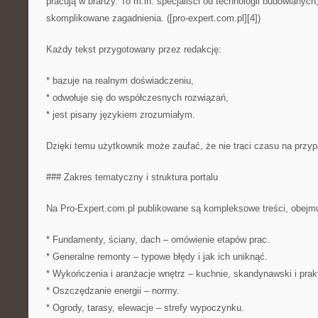
pracują w branży. To m.in. specjaliści od technologii budowlanych
skomplikowane zagadnienia. ([pro-expert.com.pl][4])
Każdy tekst przygotowany przez redakcję:
* bazuje na realnym doświadczeniu,
* odwołuje się do współczesnych rozwiązań,
* jest pisany językiem zrozumiałym.
Dzięki temu użytkownik może zaufać, że nie traci czasu na przy
### Zakres tematyczny i struktura portalu
Na Pro-Expert.com.pl publikowane są kompleksowe treści, obejmu
* Fundamenty, ściany, dach – omówienie etapów prac.
* Generalne remonty – typowe błędy i jak ich uniknąć.
* Wykończenia i aranżacje wnętrz – kuchnie, skandynawski i prakt
* Oszczędzanie energii – normy.
* Ogrody, tarasy, elewacje – strefy wypoczynku.