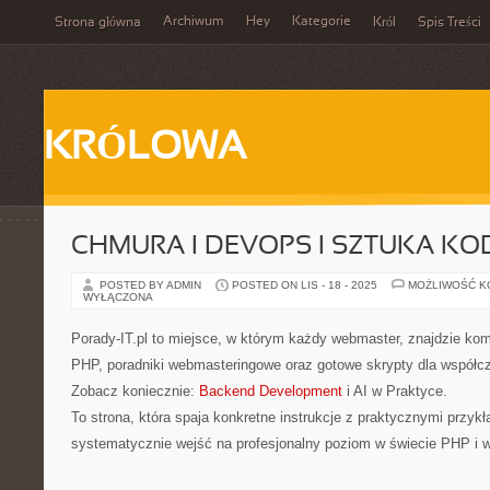
Archiwum
Hey
Kategorie
Strona główna
Król
Spis Treści
KRÓLOWA
CHMURA I DEVOPS I SZTUKA K
POSTED BY ADMIN
POSTED ON LIS - 18 - 2025
MOŻLIWOŚĆ 
WYŁĄCZONA
Porady-IT.pl to miejsce, w którym każdy webmaster, znajdzie ko
PHP, poradniki webmasteringowe oraz gotowe skrypty dla współc
Zobacz koniecznie:
Backend Development
i AI w Praktyce.
To strona, która spaja konkretne instrukcje z praktycznymi przykł
systematycznie wejść na profesjonalny poziom w świecie PHP i 