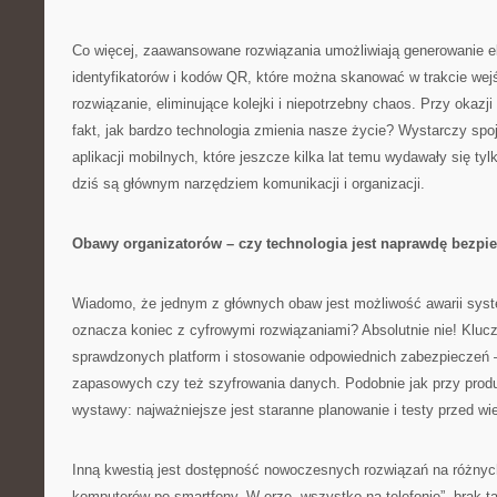
Co więcej, zaawansowane rozwiązania umożliwiają generowanie e
identyfikatorów i kodów QR, które można skanować w trakcie wej
rozwiązanie, eliminujące kolejki i niepotrzebny chaos. Przy okaz
fakt, jak bardzo technologia zmienia nasze życie? Wystarczy spo
aplikacji mobilnych, które jeszcze kilka lat temu wydawały się ty
dziś są głównym narzędziem komunikacji i organizacji.
Obawy organizatorów – czy technologia jest naprawdę bezpi
Wiadomo, że jednym z głównych obaw jest możliwość awarii syst
oznacza koniec z cyfrowymi rozwiązaniami? Absolutnie nie! Kluc
sprawdzonych platform i stosowanie odpowiednich zabezpieczeń —
zapasowych czy też szyfrowania danych. Podobnie jak przy produk
wystawy: najważniejsze jest staranne planowanie i testy przed w
Inną kwestią jest dostępność nowoczesnych rozwiązań na różnyc
komputerów po smartfony. W erze „wszystko na telefonie”, brak tak