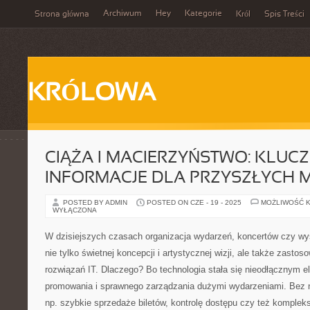
Archiwum
Hey
Kategorie
Strona główna
Król
Spis Treści
KRÓLOWA
CIĄŻA I MACIERZYŃSTWO: KLUC
INFORMACJE DLA PRZYSZŁYCH 
POSTED BY ADMIN
POSTED ON CZE - 19 - 2025
MOŻLIWOŚĆ 
WYŁĄCZONA
W dzisiejszych czasach organizacja wydarzeń, koncertów czy 
nie tylko świetnej koncepcji i artystycznej wizji, ale także zast
rozwiązań IT. Dlaczego? Bo technologia stała się nieodłącznym
promowania i sprawnego zarządzania dużymi wydarzeniami. Bez ni
np. szybkie sprzedaże biletów, kontrolę dostępu czy też komplek