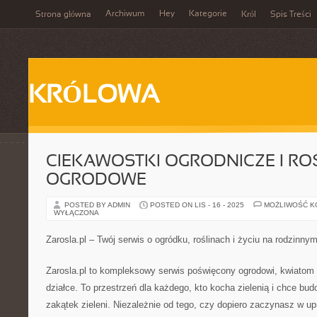
Archiwum
Hey
Kategorie
Strona główna
Król
Spis Treści
KRÓLOWA
CIEKAWOSTKI OGRODNICZE I RO
OGRODOWE
POSTED BY ADMIN
POSTED ON LIS - 16 - 2025
MOŻLIWOŚĆ 
WYŁĄCZONA
Zarosla.pl – Twój serwis o ogródku, roślinach i życiu na rodzinny
Zarosla.pl to kompleksowy serwis poświęcony ogrodowi, kwiatom
działce. To przestrzeń dla każdego, kto kocha zielenią i chce bu
zakątek zieleni. Niezależnie od tego, czy dopiero zaczynasz w upr