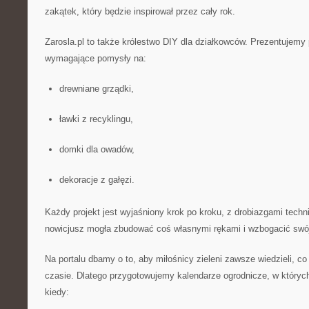
zakątek, który będzie inspirował przez cały rok.
Zarosla.pl to także królestwo DIY dla działkowców. Prezentujemy p
wymagające pomysły na:
drewniane grządki,
ławki z recyklingu,
domki dla owadów,
dekoracje z gałęzi.
Każdy projekt jest wyjaśniony krok po kroku, z drobiazgami tech
nowicjusz mogła zbudować coś własnymi rękami i wzbogacić swój
Na portalu dbamy o to, aby miłośnicy zieleni zawsze wiedzieli, c
czasie. Dlatego przygotowujemy kalendarze ogrodnicze, w których
kiedy: