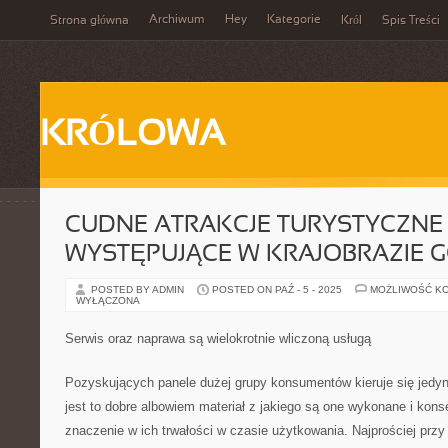
Archiwum
Hey
Kategorie
Strona główna
Król
Spis Treści
KRÓLOWA
CUDNE ATRAKCJE TURYSTYCZNE
WYSTĘPUJĄCE W KRAJOBRAZIE G
POSTED BY ADMIN
POSTED ON PAŹ - 5 - 2025
MOŻLIWOŚĆ K
WYŁĄCZONA
Serwis oraz naprawa są wielokrotnie wliczoną usługą
Pozyskujących panele dużej grupy konsumentów kieruje się jedyn
jest to dobre albowiem materiał z jakiego są one wykonane i kon
znaczenie w ich trwałości w czasie użytkowania. Najprościej prz