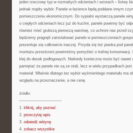
jeden rzeczowy typ w rozmaitych odcieniach i wzorach – listwy biał
jednak mądry wybór. Panele w łazience będą poddane innym czyn
pomieszczeniu ekonomicznym. Do sypialni wystarczą panele winyl
o ciepłych odcieniach lecz już do kuchni, panele powinny być od
również mieć grubszą pierwszą warstwę, co uchroni nas przed sz
będziemy pragnęli zainstalować panele w pomieszczeniach gospo
prezentuje się całkowicie inaczej. Przyda się też pianka pod pan
montażu przestrzeni powinniśmy pomyśleć o trafnej konserwacji. 
klej do desek podłogowych. Niekiedy konieczna może być nawet
pamiętać że panele nie są ze stali, lecz w wielu przypadkach jest 
materiał. Właśnie dlatego tez wybór wyśmienitego materiału ma 
względu na przeznaczenie, a nie cenę.
źródło:
———————————
1.
kliknij, aby poznać
2.
przeczytaj wpis
3.
odwiedź witrynę
4.
zobacz wszystkie