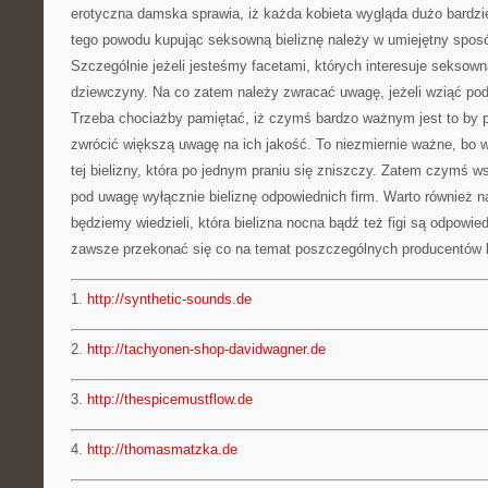
erotyczna damska sprawia, iż każda kobieta wygląda dużo bardziej
tego powodu kupując seksowną bieliznę należy w umiejętny spos
Szczególnie jeżeli jesteśmy facetami, których interesuje seksowna
dziewczyny. Na co zatem należy zwracać uwagę, jeżeli wziąć po
Trzeba chociażby pamiętać, iż czymś bardzo ważnym jest to by p
zwrócić większą uwagę na ich jakość. To niezmiernie ważne, bo w
tej bielizny, która po jednym praniu się zniszczy. Zatem czymś w
pod uwagę wyłącznie bieliznę odpowiednich firm. Warto również nap
będziemy wiedzieli, która bielizna nocna bądź też figi są odpo
zawsze przekonać się co na temat poszczególnych producentów b
1.
http://synthetic-sounds.de
2.
http://tachyonen-shop-davidwagner.de
3.
http://thespicemustflow.de
4.
http://thomasmatzka.de