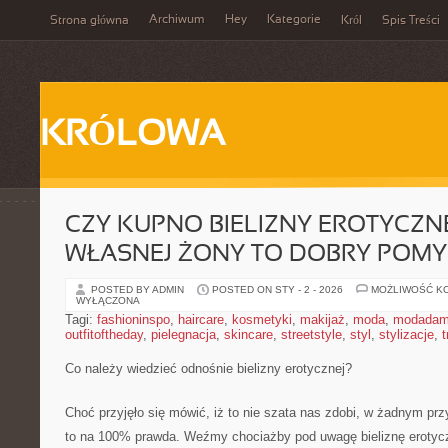
Archiwum
Hey
Kategorie
Strona główna
Król
Spis Treści
KRÓLOWA
CZY KUPNO BIELIZNY EROTYCZN
WŁASNEJ ŻONY TO DOBRY POMY
POSTED BY ADMIN
POSTED ON STY - 2 - 2026
MOŻLIWOŚĆ K
WYŁĄCZONA
Tagi:
fashioninspo
,
haircare
,
kosmetyki
,
makijaż
,
moda
,
modadam
outfitoftheday
,
pielegnacja
,
skincare
,
streetstyle
,
styl
,
stylizacje
,
t
Co należy wiedzieć odnośnie bielizny erotycznej?
Choć przyjęło się mówić, iż to nie szata nas zdobi, w żadnym p
to na 100% prawda. Weźmy chociażby pod uwagę bieliznę erotycz