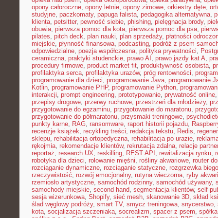
opony całoroczne
,
opony letnie
,
opony zimowe
,
orkiestry dęte
,
or
studyjne
,
paczkomaty
,
papuga falista
,
pedagogika alternatywna
,
p
klienta
,
petsitter
,
pewność siebie
,
phishing
,
pielęgnacja brody
,
pie
obuwia
,
pierwsza pomoc dla kota
,
pierwsza pomoc dla psa
,
pierw
pilates
,
pitch deck
,
plan nauki
,
plan sprzedaży
,
płatności odroczo
miejskie
,
płynność finansowa
,
podcasting
,
podróż z psem samoc
odpowiedzialne
,
poezja współczesna
,
polityka prywatności
,
Postg
ceramiczna
,
praktyki studenckie
,
prawo AI
,
prawo jazdy kat A
,
pr
procedury firmowe
,
product market fit
,
produktywność osobista
,
p
profilaktyka serca
,
profilaktyka urazów
,
próg rentowności
,
program
programowanie dla dzieci
,
programowanie Java
,
programowanie Ja
Kotlin
,
programowanie PHP
,
programowanie Python
,
programowani
interakcji
,
prompt engineering
,
prototypowanie
,
prywatność online
przepisy drogowe
,
przerwy ruchowe
,
przestrzeń dla młodzieży
,
pr
przygotowanie do egzaminu
,
przygotowanie do maratonu
,
przygot
przygotowanie do półmaratonu
,
przysmaki treningowe
,
psychodiet
punkty karne
,
RAG
,
ransomware
,
raport historii pojazdu
,
Raspberr
recenzje książek
,
recykling treści
,
redakcja tekstu
,
Redis
,
regener
sklepu
,
rehabilitacja ortopedyczna
,
rehabilitacja po urazie
,
reklama
rękojmia
,
rekomendacje klientów
,
rekrutacja zdalna
,
relacje partne
reportaż
,
research UX
,
reskilling
,
REST API
,
rewitalizacja rynku
,
robotyka dla dzieci
,
rolowanie mięśni
,
rośliny akwariowe
,
router d
rozciąganie dynamiczne
,
rozciąganie statyczne
,
rozgrzewka bieg
rzeczywistość
,
rozwój emocjonalny
,
rutyna wieczorna
,
ryby akwar
rzemiosło artystyczne
,
samochód rodzinny
,
samochód używany
,
samochody miejskie
,
second hand
,
segmentacja klientów
,
self-pu
sesja wizerunkowa
,
Shopify
,
sieć mesh
,
skanowanie 3D
,
skład ks
ślad węglowy podróży
,
smart TV
,
smycz treningowa
,
snycerstwo
,
kota
,
socjalizacja szczeniaka
,
socrealizm
,
spacer z psem
,
spółka