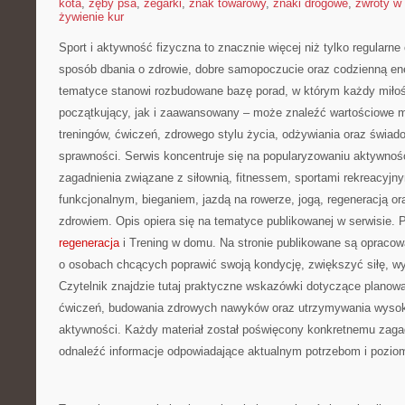
kota
,
zęby psa
,
zegarki
,
znak towarowy
,
znaki drogowe
,
zwroty w 
żywienie kur
Sport i aktywność fizyczna to znacznie więcej niż tylko regularne 
sposób dbania o zdrowie, dobre samopoczucie oraz codzienną ene
tematyce stanowi rozbudowane bazę porad, w którym każdy miłoś
początkujący, jak i zaawansowany – może znaleźć wartościowe m
treningów, ćwiczeń, zdrowego stylu życia, odżywiania oraz świad
sprawności. Serwis koncentruje się na popularyzowaniu aktywnośc
zagadnienia związane z siłownią, fitnessem, sportami rekreacyjny
funkcjonalnym, bieganiem, jazdą na rowerze, jogą, regeneracją 
zdrowiem. Opis opiera się na tematyce publikowanej w serwisie.
regeneracja
i Trening w domu. Na stronie publikowane są opraco
o osobach chcących poprawić swoją kondycję, zwiększyć siłę, w
Czytelnik znajdzie tutaj praktyczne wskazówki dotyczące planowa
ćwiczeń, budowania zdrowych nawyków oraz utrzymywania wysokie
aktywności. Każdy materiał został poświęcony konkretnemu zagad
odnaleźć informacje odpowiadające aktualnym potrzebom i pozi