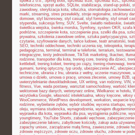
spółka z o.o.
,
Spring Boot
,
sprzedaż B2B
,
sprzedaż B2C
,
sprzeda
telefoniczna
,
sprzęt audio
,
SQLite
,
stabilizacja
,
stand-up polski
,
s
zawodowy
,
sterylizacja kota
,
stłuczka
,
stomatologia zachowawcz
marki
,
streaming
,
stres przewlekły
,
stroje regionalne
,
struktury da
domowe
,
styl biznesowy
,
styl casual
,
styl formalny
,
styl smart ca
stypendia
,
sukcesja firmy
,
SUV
,
Svelte
,
światło niebieskie
,
światł
świetlica wiejska
,
świnka morska
,
Symfony
,
system OKR
,
szafa 
podróżne
,
szczepienie kota
,
szczepienie psa
,
szelki dla psa
,
szk
prywatna
,
szkolenia zawodowe online
,
sztuka partycypacyjna
,
szt
czytanie
,
szyfrowanie danych
,
tańce ludowe
,
teatr amatorski
,
teat
SEO
,
techniki oddechowe
,
techniki uczenia się
,
teleopieka
,
terapi
pedagogiczna
,
terminal
,
terminal w telefonie
,
terrarium
,
testowani
integracyjne
,
testy jednostkowe
,
TikTok marketing
,
tkactwo
,
tłuma
rodzinne
,
transporter dla kota
,
trening core
,
trening dla dzieci
,
tren
kettlebell
,
trening kobiet
,
trening po ciąży
,
trening równowagi
,
tren
gumami
,
tuning optyczny
,
typ urody
,
ubezpieczenie AC
,
ubezpiec
techniczne
,
ubrania z lnu
,
ubrania z wełny
,
uczenie maszynowe
,
u
umowa o dzieło
,
umowa o pracę
,
umowa zlecenie
,
umowy B2B
,
u
uwierzytelnianie dwuskładnikowe
,
UX writing
,
van rodzinny
,
VIN
,
v
fitness
,
Vue
,
wada postawy
,
warsztat samochodowy
,
wartość klie
wektorowe bazy danych
,
weterynarz online
,
Wielkanoc w hotelu
,
W
wizytówka Google
,
własność intelektualna
,
włosy kręcone
,
włosy 
WooCommerce
,
WordPress development
,
workation
,
wsparcie kr
rodzinne
,
wybielanie zębów
,
wybór studiów
,
wycena startupu
,
wyci
oleju
,
wymiana studencka
,
wynagrodzenia
,
wynajem długotermino
wyprawka dla kota
,
wyprawka dla psa
,
wystąpienia publiczne
,
wys
youngtimery
,
YouTube Shorts
,
zabawki węchowe
,
zabezpieczenie 
zabezpieczenie lakieru
,
zabytkowe kościoły
,
zakup auta używane
zapachy unisex
,
zarządzanie małą firmą
,
zawieszenie
,
zdrowie h
zdrowie mężczyzn
,
zdrowie oczu
,
zdrowie słuchu
,
zdrowie w podr