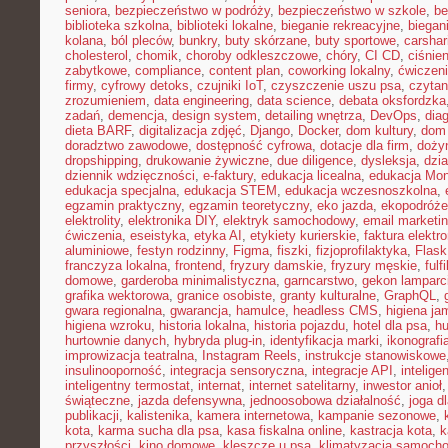
seniora
,
bezpieczeństwo w podróży
,
bezpieczeństwo w szkole
,
be
biblioteka szkolna
,
biblioteki lokalne
,
bieganie rekreacyjne
,
biegani
kolana
,
ból pleców
,
bunkry
,
buty skórzane
,
buty sportowe
,
carshar
cholesterol
,
chomik
,
choroby odkleszczowe
,
chóry
,
CI CD
,
ciśnien
zabytkowe
,
compliance
,
content plan
,
coworking lokalny
,
ćwiczeni
firmy
,
cyfrowy detoks
,
czujniki IoT
,
czyszczenie uszu psa
,
czytan
zrozumieniem
,
data engineering
,
data science
,
debata oksfordzka
zadań
,
demencja
,
design system
,
detailing wnętrza
,
DevOps
,
dia
dieta BARF
,
digitalizacja zdjęć
,
Django
,
Docker
,
dom kultury
,
dom 
doradztwo zawodowe
,
dostępność cyfrowa
,
dotacje dla firm
,
doży
dropshipping
,
drukowanie żywiczne
,
due diligence
,
dysleksja
,
dzia
dziennik wdzięczności
,
e-faktury
,
edukacja licealna
,
edukacja Mon
edukacja specjalna
,
edukacja STEM
,
edukacja wczesnoszkolna
,
egzamin praktyczny
,
egzamin teoretyczny
,
eko jazda
,
ekopodróże
elektrolity
,
elektronika DIY
,
elektryk samochodowy
,
email marketi
ćwiczenia
,
eseistyka
,
etyka AI
,
etykiety kurierskie
,
faktura elektr
aluminiowe
,
festyn rodzinny
,
Figma
,
fiszki
,
fizjoprofilaktyka
,
Flask
franczyza lokalna
,
frontend
,
fryzury damskie
,
fryzury męskie
,
fulf
domowe
,
garderoba minimalistyczna
,
garncarstwo
,
gekon lamparc
grafika wektorowa
,
granice osobiste
,
granty kulturalne
,
GraphQL
,
gwara regionalna
,
gwarancja
,
hamulce
,
headless CMS
,
higiena ja
higiena wzroku
,
historia lokalna
,
historia pojazdu
,
hotel dla psa
,
hu
hurtownie danych
,
hybryda plug-in
,
identyfikacja marki
,
ikonografi
improwizacja teatralna
,
Instagram Reels
,
instrukcje stanowiskowe
insulinooporność
,
integracja sensoryczna
,
integracje API
,
intelig
inteligentny termostat
,
internat
,
internet satelitarny
,
inwestor anioł
świąteczne
,
jazda defensywna
,
jednoosobowa działalność
,
joga d
publikacji
,
kalistenika
,
kamera internetowa
,
kampanie sezonowe
,
kota
,
karma sucha dla psa
,
kasa fiskalna online
,
kastracja kota
,
k
przyszłości
,
kino domowe
,
kleszcze u psa
,
klimatyzacja samoch