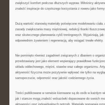
zwiększyć komfort podczas dłuższych wypraw. Miłośnicy aktyw
znaleźć inspiracje do częstszego korzystania z roweru jako form
Dużą wartość stanowią materiały poświęcone modelowaniu ciała. 
zasady zwiększania masy mięśniowej, redukcji tkanki tłuszczowej
oraz skutecznego planowania cykli treningowych. Wyjaśniają, jak
odpowiednim żywieniem i regeneracją, aby osiągać trwałe efekty.
Nie pominięto również zagadnień związanych z dbaniem o organi
przedstawiany jest jako element wspierający prawidłowe funkcjon
układu oddechowego, mięśni, stawów oraz całego organizmu. Arty
aktywność fizyczna może pozytywnie wpływać nie tylko na wygląd
samopoczucie, odporność oraz jakość codziennego życia.
Treści publikowane w serwisie kierowane są do osób w każdym w
jak i starsze mogą znaleźć wskazówki dopasowane do swoich mo
aktywności oraz indywidualnych potrzeb. Materiały pomagają roz