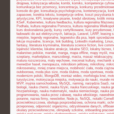
drogowa
,
koloryzacja włosów
,
kombi
,
komiks
,
kompetencje cyfro
komunikacja bez przemocy
,
koncentracja
,
konkursy przedmiotow
konsole do gier
,
konsultacja psychologiczna
,
konteneryzacja
,
kon
zapasowe
,
korekta tekstu
,
korepetycje online
,
koszt pozyskania k
artystyczne
,
KPI
,
kreatywne pisanie
,
kredyt obrotowy
,
królik mini
KSeF
,
Kubernetes
,
kultura feedbacku
,
kultura regionalna Mazows
Podhala
,
kultura regionalna Pomorza
,
kultura regionalna Wielkopol
kurs doskonalenia jazdy
,
kursy certyfikowane
,
kury przydomowe
,
ładowarki do aut elektrycznych
,
laktacja
,
Laravel
,
LARP
,
leasing 
miejskie
,
legendy regionalne
,
legowisko dla psa
,
lejek sprzedażow
lekcje muzealne
,
licencje
,
link building
,
LinkedIn marketing
,
Linux
fantasy
,
literatura kryminalna
,
literatura science fiction
,
live comm
lojalność klientów
,
lokalne atrakcje
,
lokalne SEO
,
lokalny biznes
,
malarstwo polskie
,
mandat
,
manga
,
mapa offline
,
mapy myśli
,
mar
szeptany
,
marketplace
,
marszobiegi
,
marża
,
masaż relaksacyjny
matura rozszerzona
,
maty węchowe
,
mecenat kultury
,
mechanik 
menedżer haseł
,
menopauza
,
mikrobiom jelitowy
,
mikrofony
,
mikr
mikroserwisy
,
mniej znane miejsca
,
mobilność ciała
,
moda ciążo
outdoorowa
,
moda plus size
,
moda ślubna
,
moda sportowa
,
moda 
modernizm polski
,
MongoDB
,
montaż wideo
,
morfologia krwi
,
moto
turystyczne
,
motoryzacja miejska
,
motywacja do nauki
,
murale mi
MVP
,
myjnia samochodowa
,
MySQL
,
naming
,
narzędzia SaaS
,
na
biologii
,
nauka chemii
,
nauka fizyki
,
nauka francuskiego
,
nauka ge
hiszpańskiego
,
nauka matematyki
,
nauka niemieckiego
,
nauka po
programowania
,
nauka przez zabawę
,
nauka włoskiego
,
nawodnie
poranne
,
nazwa firmy
,
newsletter
,
Node.js
,
NoSQL
,
notatki Cornell
przeciwkleszczowa
,
obsługa posprzedażowa
,
ochrona marki
,
ochr
przeponowy
,
odporność organizmu
,
odzyskiwanie danych
,
offboar
okulary przeciwsłoneczne
,
olimpiady szkolne
,
onboarding pracown
opieka nad psem
,
opieka okołoporodowa
,
opieka paliatywna
,
opie