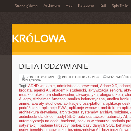
Archiwum
Hey
Kategorie
Strona główna
Król
Spis Treści
KRÓLOWA
DIETA I ODŻYWIANIE
POSTED BY ADMIN
POSTED ON LIP - 4 - 2026
MOŻLIWOŚĆ K
WYŁĄCZONA
Tagi:
ADHD w szkole
,
administracja serwerami
,
Adobe XD
,
adopcj
brodata
,
agenci AI
,
akademik studencki
,
aktywizacja seniora
,
akt
morskie
,
akwarium słodkowodne
,
akwarystyka
,
alergia u kota
,
ale
Allegro
,
Alzheimer
,
Amazon
,
analiza kolorystyczna
,
analiza konkur
anime
,
aparaty słuchowe
,
aplikacje cross-platform
,
aplikacje des
podróżnicze
,
aplikacje PWA
,
aplikacje webowe
,
architektura aplika
architektura drewniana
,
architektura systemów
,
archiwa rodzinne
,
audiobooki dla dzieci
,
audyt SEO
,
auta dostawcze
,
automaty AI
,
automatyzacja no-code
,
backend
,
backup w chmurze
,
badania pro
satysfakcji
,
badanie tarczycy
,
barber
,
bazy danych SQL
,
behawior
psów
,
benefity pracownicze
,
bezpieczeństwo AI
,
bezpieczeństwo h