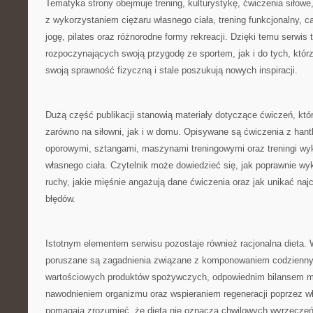
Tematyka strony obejmuje trening, kulturystykę, ćwiczenia siłowe
z wykorzystaniem ciężaru własnego ciała, trening funkcjonalny, car
jogę, pilates oraz różnorodne formy rekreacji. Dzięki temu serwis 
rozpoczynających swoją przygodę ze sportem, jak i do tych, którzy
swoją sprawność fizyczną i stale poszukują nowych inspiracji.
Dużą część publikacji stanowią materiały dotyczące ćwiczeń, k
zarówno na siłowni, jak i w domu. Opisywane są ćwiczenia z hant
oporowymi, sztangami, maszynami treningowymi oraz treningi wy
własnego ciała. Czytelnik może dowiedzieć się, jak poprawnie 
ruchy, jakie mięśnie angażują dane ćwiczenia oraz jak unikać naj
błędów.
Istotnym elementem serwisu pozostaje również racjonalna dieta.
poruszane są zagadnienia związane z komponowaniem codzienny
wartościowych produktów spożywczych, odpowiednim bilansem m
nawodnieniem organizmu oraz wspieraniem regeneracji poprzez wł
pomagają zrozumieć, że dieta nie oznacza chwilowych wyrzeczeń,