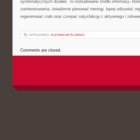
systematycznych działań. To rozbudowane źródło informacji, któ
zainteresowania, świadomie planować treningi, lepiej odżywiać or
regenerować ciało oraz czerpać satysfakcję z aktywnego i zdrowe
CATEGORIES:
KUCHNIA MYŚLIWSKA
Comments are closed.