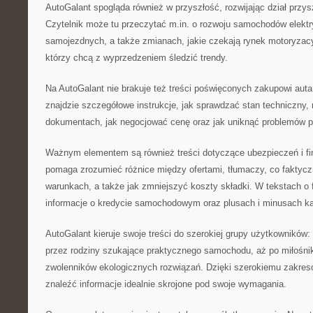
AutoGalant spogląda również w przyszłość, rozwijając dział przys
Czytelnik może tu przeczytać m.in. o rozwoju samochodów elek
samojezdnych, a także zmianach, jakie czekają rynek motoryzacyj
którzy chcą z wyprzedzeniem śledzić trendy.
Na AutoGalant nie brakuje też treści poświęconych zakupowi aut
znajdzie szczegółowe instrukcje, jak sprawdzać stan techniczny,
dokumentach, jak negocjować cenę oraz jak uniknąć problemów p
Ważnym elementem są również treści dotyczące ubezpieczeń i fi
pomaga zrozumieć różnice między ofertami, tłumaczy, co faktyczn
warunkach, a także jak zmniejszyć koszty składki. W tekstach o 
informacje o kredycie samochodowym oraz plusach i minusach ka
AutoGalant kieruje swoje treści do szerokiej grupy użytkowników
przez rodziny szukające praktycznego samochodu, aż po miłośn
zwolenników ekologicznych rozwiązań. Dzięki szerokiemu zakre
znaleźć informacje idealnie skrojone pod swoje wymagania.