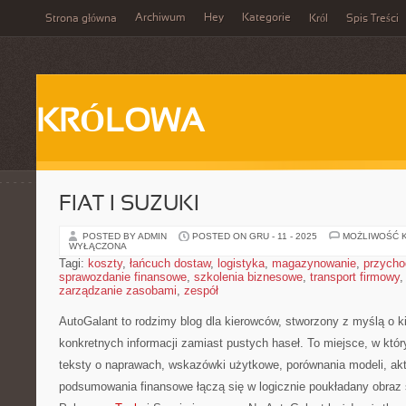
Archiwum
Hey
Kategorie
Strona główna
Król
Spis Treści
KRÓLOWA
FIAT I SUZUKI
POSTED BY ADMIN
POSTED ON GRU - 11 - 2025
MOŻLIWOŚĆ 
WYŁĄCZONA
Tagi:
koszty
,
łańcuch dostaw
,
logistyka
,
magazynowanie
,
przycho
sprawozdanie finansowe
,
szkolenia biznesowe
,
transport firmowy
zarządzanie zasobami
,
zespół
AutoGalant to rodzimy blog dla kierowców, stworzony z myślą o k
konkretnych informacji zamiast pustych haseł. To miejsce, w kt
teksty o naprawach, wskazówki użytkowe, porównania modeli, aktu
podsumowania finansowe łączą się w logicznie poukładany obraz 