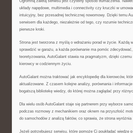
Ogromną zaletą serwisu jest czytelny sposób tłumaczenia. Nawet 
układy napędowe, multimedia i connectivity czy kruczki w umow
intuicyjny, bez przesadnej technicznej nowomowy. Dzięki temu Au
serwisem dla każdego, niezależnie od tego, czy rozumie techniczn
pierwsze kroki.
Strona jest tworzona z myślą o wdrażaniu porad w życie. Każdą
sprawdzić w garażu, a każda porównanie ma pomóc zdecydować, c
teoretyzowania, AutoGalant stawia na pragmatyzm, dzięki czemu
kierowcy w codziennym życiu.
AutoGalant można traktować jak encyklopedię dla kierowców, któr
aktualizowane. Z czasem kolejne analizy, porównania i informacje
bogatszą bibliotekę wiedzy, do której można zaglądać przy różny
Dla wielu osób AutoGalant staje się partnerem przy wyborze sam
podczas rozmowy z mechanikiem oraz oknem na przyszłość motor
do samochodów z analizą faktów, co sprawia, że strona wyróżnia s
Jeżeli potrzebujesz serwisu, które pomoże Ci poukładać wiedzę o