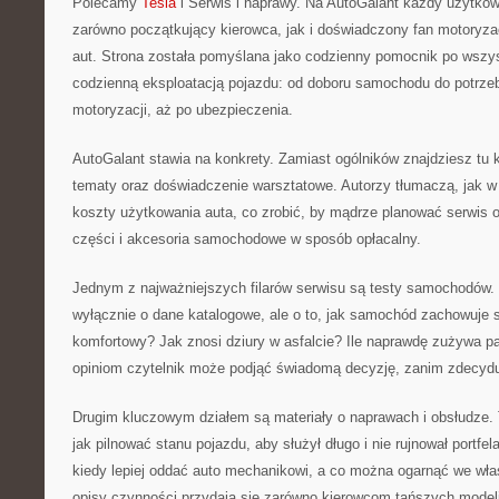
Polecamy
Tesla
i Serwis i naprawy. Na AutoGalant każdy użytkown
zarówno początkujący kierowca, jak i doświadczony fan motoryzacji
aut. Strona została pomyślana jako codzienny pomocnik po wszys
codzienną eksploatacją pojazdu: od doboru samochodu do potrze
motoryzacji, aż po ubezpieczenia.
AutoGalant stawia na konkrety. Zamiast ogólników znajdziesz tu 
tematy oraz doświadczenie warsztatowe. Autorzy tłumaczą, jak w
koszty użytkowania auta, co zrobić, by mądrze planować serwis o
części i akcesoria samochodowe w sposób opłacalny.
Jednym z najważniejszych filarów serwisu są testy samochodów. 
wyłącznie o dane katalogowe, ale o to, jak samochód zachowuje s
komfortowy? Jak znosi dziury w asfalcie? Ile naprawdę zużywa p
opiniom czytelnik może podjąć świadomą decyzję, zanim zdecydu
Drugim kluczowym działem są materiały o naprawach i obsłudze. 
jak pilnować stanu pojazdu, aby służył długo i nie rujnował portfel
kiedy lepiej oddać auto mechanikowi, a co można ogarnąć we wła
opisy czynności przydają się zarówno kierowcom tańszych modeli