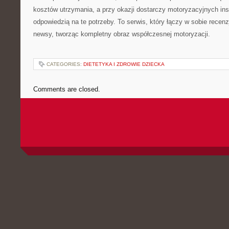
kosztów utrzymania, a przy okazji dostarczy motoryzacyjnych insp
odpowiedzią na te potrzeby. To serwis, który łączy w sobie recenz
newsy, tworząc kompletny obraz współczesnej motoryzacji.
CATEGORIES:
DIETETYKA I ZDROWIE DZIECKA
Comments are closed.