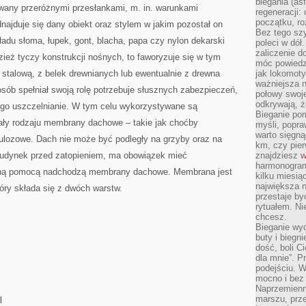
biegania (asf
Z
owany przeróżnymi przesłankami, m. in. warunkami
KONSTRUKCJI
regeneracji:
NOŚNEJ
początku, ro
najduje się dany obiekt oraz stylem w jakim pozostał on
Bez tego szy
ładu słoma, łupek, gont, blacha, papa czy nylon dekarski
poleci w dół
zaliczenie d
dzież tyczy konstrukcji nośnych, to faworyzuje się w tym
móc powiedzi
, stalową, z belek drewnianych lub ewentualnie z drewna
jak lokomoty
ważniejsza n
sób spełniał swoją rolę potrzebuje słusznych zabezpieczeń,
połowy swoje
odkrywają, że
ego uszczelnianie. W tym celu wykorzystywane są
Bieganie po
iały rodzaju membrany dachowe – takie jak choćby
myśli, popr
warto sięgną
elulozowe. Dach nie może być podległy na grzyby oraz na
km, czy pie
budynek przed zatopieniem, ma obowiązek mieć
znajdziesz
w
harmonogram
nioną pomocą nadchodzą membrany dachowe. Membrana jest
kilku miesią
największa 
óry składa się z dwóch warstw.
przestaje by
rytuałem. Ni
chcesz.
Bieganie wy
buty i biegn
dość, boli C
dla mnie”. P
podejściu. 
mocno i bez 
Naprzemienn
marszu, prz
l