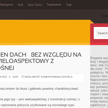
Kategorie
Tagowanie
Tagi
Król
Spis Treści
SUB
DEN DACH – BEZ WZGLĘDU NA
Bieganie wy
 WIELOASPEKTOWY Z
buty i biegn
dość, boli C
OŚNEJ
dla mnie”. P
podejściu. 
mocno i bez 
JAKIKOLWIEK
 PAŹ - 5 - 2025
MOŻLIWOŚĆ KOMENTOWANIA
ZOSTAŁA
JEDEN
Naprzemienn
DACH
marszu, prz
–
bez porównyw
BEZ
znaczeniem do biura i gabinetu powinny charakteryzować
WZGLĘDU
rekord, tylk
NA
mięśni i sta
JEGO
proporcje za
TYP
a jego typ – jest wieloaspektowy z konstrukcji nośnej i z
–
mniej marszu
JEST
Do wykonania pokrycia użytkowane są rozmaitego typu
najdroższe, 
WIELOASPEKTOWY