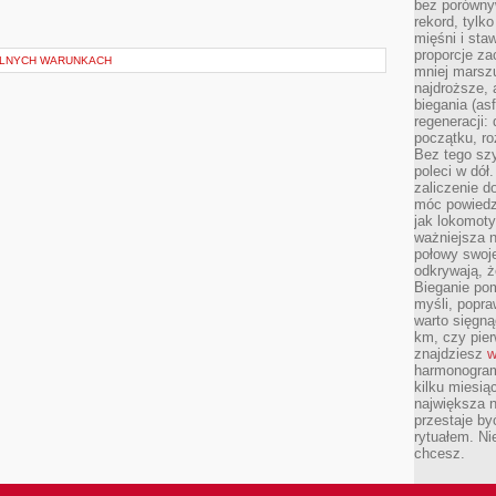
bez porównyw
rekord, tylk
mięśni i sta
proporcje za
ALNYCH WARUNKACH
mniej marszu
najdroższe, 
biegania (asf
regeneracji:
początku, ro
Bez tego szy
poleci w dół
zaliczenie d
móc powiedzi
jak lokomoty
ważniejsza n
połowy swoje
odkrywają, że
Bieganie po
myśli, popr
warto sięgną
km, czy pie
znajdziesz
w
harmonogram
kilku miesią
największa 
przestaje by
rytuałem. Ni
chcesz.