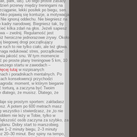
alt, park, las). Do tego proste zasady
 dzień przerwy między treningami na
zciąganie, lekki posiłek po biegu, sen.
bko pojawią się kontuzje, a motywacja
. Nie ignoruj oddechu. Nie biegniesz na
o kadry narodowej. Biegniesz tak, by
eć kilka zdań na głos. Jeżeli sapiesz
wa – zwolnij. Regularność jest
iż heroiczne jednorazowe zrywy. Około
j biegowej drogi początkujący
 ruch to nie tylko ciało, ale też głowa.
maga redukować stres, porządkować
awia jakość snu. W tym momencie
ć po proste plany treningowe 5 km, 10
rwszego startu w zawodach –
ięcej tutaj
w rozpisanych
ach i poradnikach mentalnych. Po
cach konsekwencji przychodzi
nagroda: moment, w którym bieganie
ć torturą, a zaczyna być Twoim
e dlatego, że musisz. Dlatego, że
daje się prostym sportem: zakładasz
iesz. A potem po 600 metrach masz
ię wszystko i stwierdzasz, że „to nie
roblem nie leży w Tobie, tylko w
Większość osób zaczyna za szybko, za
planu. Dobry start to marszobieg.
ie 1–2 minuty biegu, 2–3 minuty
ez 20–30 minut. Bez spiny na tempo,