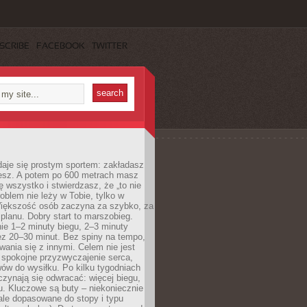
SCRIBE
FACEBOOK
TWITTER
daje się prostym sportem: zakładasz
iesz. A potem po 600 metrach masz
ię wszystko i stwierdzasz, że „to nie
roblem nie leży w Tobie, tylko w
Większość osób zaczyna za szybko, za
planu. Dobry start to marszobieg.
ie 1–2 minuty biegu, 2–3 minuty
ez 20–30 minut. Bez spiny na tempo,
ania się z innymi. Celem nie jest
o spokojne przyzwyczajenie serca,
wów do wysiłku. Po kilku tygodniach
czynają się odwracać: więcej biegu,
. Kluczowe są buty – niekoniecznie
ale dopasowane do stopy i typu