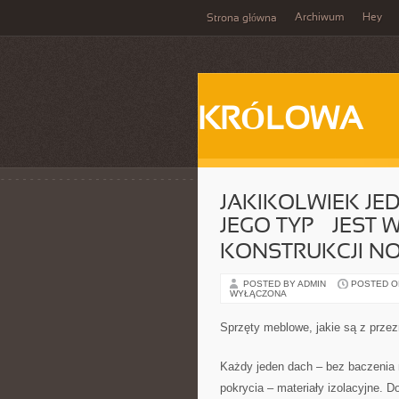
Archiwum
Hey
Strona główna
KRÓLOWA
JAKIKOLWIEK JE
JEGO TYP – JEST
KONSTRUKCJI N
POSTED BY ADMIN
POSTED ON
WYŁĄCZONA
Sprzęty meblowe, jakie są z prze
Każdy jeden dach – bez baczenia n
pokrycia – materiały izolacyjne. 