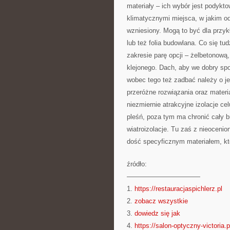
materiały – ich wybór jest podykt
klimatycznymi miejsca, w jakim od
wzniesiony. Mogą to być dla przyk
lub też folia budowlana. Co się tu
zakresie parę opcji – żelbetonową
klejonego. Dach, aby we dobry spo
wobec tego też zadbać należy o j
przeróżne rozwiązania oraz mater
niezmiernie atrakcyjne izolacje c
pleśń, poza tym ma chronić cały 
wiatroizolacje. Tu zaś z nieoce
dość specyficznym materiałem, kt
źródło:
———————————
1.
https://restauracjaspichlerz.pl
2.
zobacz wszystkie
3.
dowiedz się jak
4.
https://salon-optyczny-victoria.p