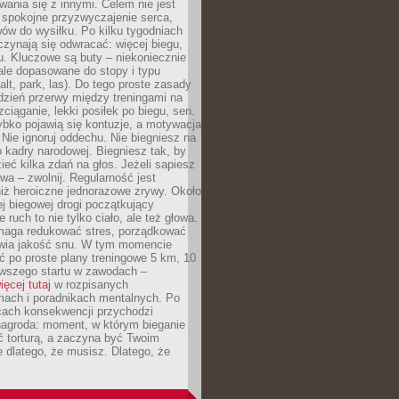
ania się z innymi. Celem nie jest
o spokojne przyzwyczajenie serca,
wów do wysiłku. Po kilku tygodniach
czynają się odwracać: więcej biegu,
. Kluczowe są buty – niekoniecznie
ale dopasowane do stopy i typu
alt, park, las). Do tego proste zasady
 dzień przerwy między treningami na
zciąganie, lekki posiłek po biegu, sen.
bko pojawią się kontuzje, a motywacja
. Nie ignoruj oddechu. Nie biegniesz na
o kadry narodowej. Biegniesz tak, by
eć kilka zdań na głos. Jeżeli sapiesz
wa – zwolnij. Regularność jest
iż heroiczne jednorazowe zrywy. Około
j biegowej drogi początkujący
 ruch to nie tylko ciało, ale też głowa.
maga redukować stres, porządkować
awia jakość snu. W tym momencie
ć po proste plany treningowe 5 km, 10
rwszego startu w zawodach –
ięcej tutaj
w rozpisanych
ach i poradnikach mentalnych. Po
cach konsekwencji przychodzi
nagroda: moment, w którym bieganie
ć torturą, a zaczyna być Twoim
e dlatego, że musisz. Dlatego, że