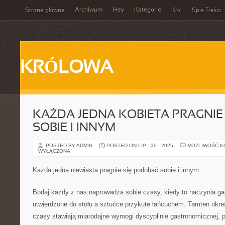
Archiwum
Hey
Kategorie
Strona główna
Król
Spis Treści
KRÓLOWA
KAŻDA JEDNA KOBIETA PRAGNIE
SOBIE I INNYM
POSTED BY ADMIN
POSTED ON LIP - 30 - 2025
MOŻLIWOŚĆ 
WYŁĄCZONA
Każda jedna niewiasta pragnie się podobać sobie i innym
Bodaj każdy z nas naprowadza sobie czasy, kiedy to naczynia ga
utwierdzone do stołu a sztućce przykute łańcuchem. Tamten okres
czasy stawiają miarodajne wymogi dyscyplinie gastronomicznej, p