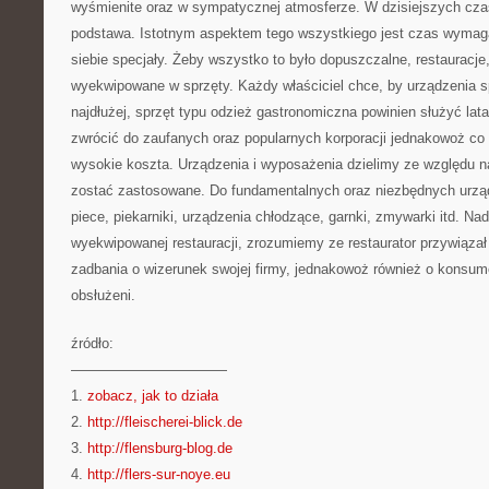
wyśmienite oraz w sympatycznej atmosferze. W dzisiejszych cza
podstawa. Istotnym aspektem tego wszystkiego jest czas wymag
siebie specjały. Żeby wszystko to było dopuszczalne, restauracje
wyekwipowane w sprzęty. Każdy właściciel chce, by urządzenia sp
najdłużej, sprzęt typu odzież gastronomiczna powinien służyć lat
zwrócić do zaufanych oraz popularnych korporacji jednakowoż co 
wysokie koszta. Urządzenia i wyposażenia dzielimy ze względu n
zostać zastosowane. Do fundamentalnych oraz niezbędnych urz
piece, piekarniki, urządzenia chłodzące, garnki, zmywarki itd. N
wyekwipowanej restauracji, zrozumiemy ze restaurator przywiąza
zadbania o wizerunek swojej firmy, jednakowoż również o konsum
obsłużeni.
źródło:
———————————
1.
zobacz, jak to działa
2.
http://fleischerei-blick.de
3.
http://flensburg-blog.de
4.
http://flers-sur-noye.eu