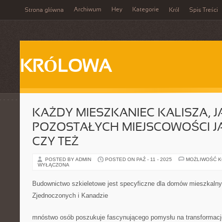
Archiwum
Hey
Kategorie
Strona główna
Król
Spis Treści
KRÓLOWA
KAŻDY MIESZKANIEC KALISZA, JA
POZOSTAŁYCH MIEJSCOWOŚCI J
CZY TEŻ
POSTED BY ADMIN
POSTED ON PAŹ - 11 - 2025
MOŻLIWOŚĆ 
WYŁĄCZONA
Budownictwo szkieletowe jest specyficzne dla domów mieszkaln
Zjednoczonych i Kanadzie
mnóstwo osób poszukuje fascynującego pomysłu na transformację