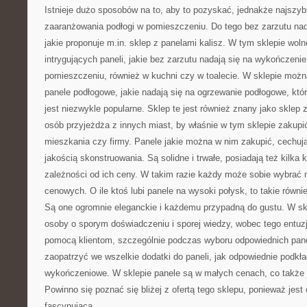
Istnieje dużo sposobów na to, aby to pozyskać, jednakże najsz
zaaranżowania podłogi w pomieszczeniu. Do tego bez zarzutu nad
jakie proponuje m.in. sklep z panelami kalisz. W tym sklepie wo
intrygujących paneli, jakie bez zarzutu nadają się na wykończe
pomieszczeniu, również w kuchni czy w toalecie. W sklepie możn
panele podłogowe, jakie nadają się na ogrzewanie podłogowe, któ
jest niezwykle popularne. Sklep te jest również znany jako sklep 
osób przyjeżdża z innych miast, by właśnie w tym sklepie zakupi
mieszkania czy firmy. Panele jakie można w nim zakupić, cechuj
jakością skonstruowania. Są solidne i trwałe, posiadają też kilka k
zależności od ich ceny. W takim razie każdy może sobie wybrać
cenowych. O ile ktoś lubi panele na wysoki połysk, to takie równi
Są one ogromnie eleganckie i każdemu przypadną do gustu. W sk
osoby o sporym doświadczeniu i sporej wiedzy, wobec tego entuz
pomocą klientom, szczególnie podczas wyboru odpowiednich pane
zaopatrzyć we wszelkie dodatki do paneli, jak odpowiednie podkłady
wykończeniowe. W sklepie panele są w małych cenach, co także j
Powinno się poznać się bliżej z ofertą tego sklepu, ponieważ jes
fascynująca.