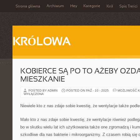
Archiwum
Hey
Kategorie
Strona główna
Król
Spis Treści
KRÓLOWA
KOBIERCE SĄ PO TO AŻEBY OZD
MIESZKANIE
POSTED BY ADMIN
POSTED ON PAŹ - 10 - 2025
MOŻLIWOŚĆ 
WYŁĄCZONA
Niewiele kto z nas zdaje sobie kwestię, że wentylacje także podle
Mało kto z nas zdaje sobie kwestię, że wentylacje również podleg
bo w skutku wielu lat ich użytkowania także one zgromadzą i kumu
szkodliwe dla nas bakterie i mikroorganizmy. Z czasem robią się o