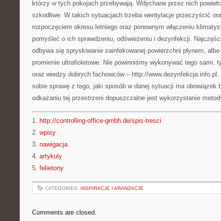
którzy w tych pokojach przebywają. Wdychane przez nich powiet
szkodliwe. W takich sytuacjach trzeba wentylacje przeczyścić or
rozpoczęciem okresu letniego oraz ponownym włączeniu klimatyz
pomyśleć o ich sprawdzeniu, odświeżeniu i dezynfekcji. Najczęśc
odbywa się spryskiwanie zainfekowanej powierzchni płynem, albo 
promienie ultrafioletowe. Nie powinniśmy wykonywać tego sami, 
oraz wiedzy dobrych fachowców – http://www.dezynfekcja.info.pl.
sobie sprawę z tego, jaki sposób w danej sytuacji ma obowiązek
odkażaniu tej przestrzeni dopuszczalne jest wykorzystanie metod
1.
http://controlling-office-gmbh.de/spis-tresci
2.
wpisy
3.
nawigacja
4.
artykuly
5.
felietony
CATEGORIES:
INSPIRACJE I ARANŻACJE
Comments are closed.