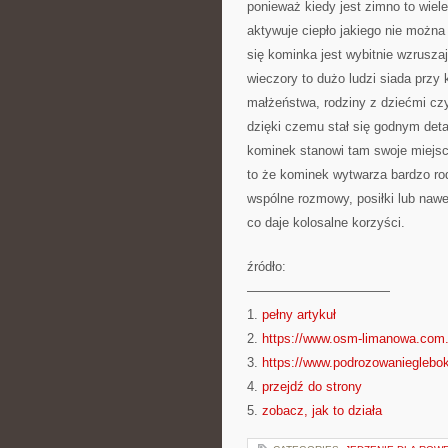
ponieważ kiedy jest zimno to wiel
aktywuje ciepło jakiego nie możn
się kominka jest wybitnie wzrusza
wieczory to dużo ludzi siada przy 
małżeństwa, rodziny z dziećmi cz
dzięki czemu stał się godnym det
kominek stanowi tam swoje miejsce
to że kominek wytwarza bardzo ro
wspólne rozmowy, posiłki lub naw
co daje kolosalne korzyści.
źródło:
———————————
1.
pełny artykuł
2.
https://www.osm-limanowa.com.
3.
https://www.podrozowanieglebok
4.
przejdź do strony
5.
zobacz, jak to działa