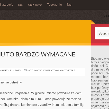
Kategorie
Tagowanie
Tagi
Król
Spis Treści
SUB
U TO BARDZO WYMAGANE
Bieganie wy
buty i biegn
dość, boli C
dla mnie”. P
KOMINEK
 WRZ - 21 - 2025
MOŻLIWOŚĆ KOMENTOWANIA
ZOSTAŁA
podejściu. 
W
DOMU
mocno i bez 
TO
Naprzemienn
BARDZO
iernie ostrożny
WYMAGANE
marszu, prz
URZĄDZENIE
bez porównyw
rekord, tylk
niezbędne urządzenie. W głównej mierze powoduje że dom
mięśni i sta
proporcje za
i bez kominka. Nadaje mu uroku oraz powoduje że rodzina
mniej marszu
ypróbuj drewno kominkowe żyrardów. Kominek scala familię
najdroższe, 