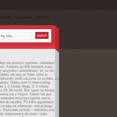
SCRIBE
FACEBOOK
TWITTER
daje się prostym sportem: zakładasz
iesz. A potem po 600 metrach masz
ię wszystko i stwierdzasz, że „to nie
roblem nie leży w Tobie, tylko w
Większość osób zaczyna za szybko, za
planu. Dobry start to marszobieg.
ie 1–2 minuty biegu, 2–3 minuty
ez 20–30 minut. Bez spiny na tempo,
ania się z innymi. Celem nie jest
o spokojne przyzwyczajenie serca,
wów do wysiłku. Po kilku tygodniach
czynają się odwracać: więcej biegu,
. Kluczowe są buty – niekoniecznie
ale dopasowane do stopy i typu