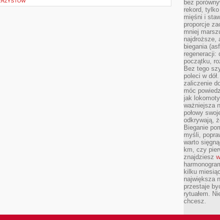
WERZYSTÓW
bez porównyw
rekord, tylk
mięśni i sta
proporcje za
mniej marszu
najdroższe, 
biegania (asf
regeneracji:
początku, ro
Bez tego szy
poleci w dół
zaliczenie d
móc powiedzi
jak lokomoty
ważniejsza n
połowy swoje
odkrywają, że
Bieganie po
myśli, popr
warto sięgną
km, czy pie
znajdziesz
w
harmonogram
kilku miesią
największa 
przestaje by
rytuałem. Ni
chcesz.