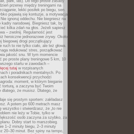
alt, park, las). Do tego proste zasady
 dzień przerwy między treningami na
zciąganie, lekki posiłek po biegu, sen.
bko pojawią się kontuzje, a motywacja
. Nie ignoruj oddechu. Nie biegniesz na
o kadry narodowej. Biegniesz tak, by
eć kilka zdań na głos. Jeżeli sapiesz
wa – zwolnij. Regularność jest
iż heroiczne jednorazowe zrywy. Około
j biegowej drogi początkujący
 ruch to nie tylko ciało, ale też głowa.
maga redukować stres, porządkować
awia jakość snu. W tym momencie
ć po proste plany treningowe 5 km, 10
rwszego startu w zawodach –
ięcej tutaj
w rozpisanych
ach i poradnikach mentalnych. Po
cach konsekwencji przychodzi
nagroda: moment, w którym bieganie
ć torturą, a zaczyna być Twoim
e dlatego, że musisz. Dlatego, że
daje się prostym sportem: zakładasz
iesz. A potem po 600 metrach masz
ię wszystko i stwierdzasz, że „to nie
roblem nie leży w Tobie, tylko w
Większość osób zaczyna za szybko, za
planu. Dobry start to marszobieg.
ie 1–2 minuty biegu, 2–3 minuty
ez 20–30 minut. Bez spiny na tempo,