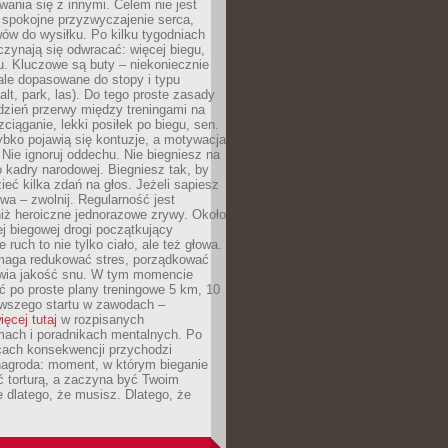
ania się z innymi. Celem nie jest
o spokojne przyzwyczajenie serca,
wów do wysiłku. Po kilku tygodniach
czynają się odwracać: więcej biegu,
. Kluczowe są buty – niekoniecznie
ale dopasowane do stopy i typu
alt, park, las). Do tego proste zasady
 dzień przerwy między treningami na
zciąganie, lekki posiłek po biegu, sen.
bko pojawią się kontuzje, a motywacja
. Nie ignoruj oddechu. Nie biegniesz na
o kadry narodowej. Biegniesz tak, by
eć kilka zdań na głos. Jeżeli sapiesz
wa – zwolnij. Regularność jest
iż heroiczne jednorazowe zrywy. Około
j biegowej drogi początkujący
 ruch to nie tylko ciało, ale też głowa.
maga redukować stres, porządkować
awia jakość snu. W tym momencie
ć po proste plany treningowe 5 km, 10
rwszego startu w zawodach –
ięcej tutaj
w rozpisanych
ach i poradnikach mentalnych. Po
cach konsekwencji przychodzi
nagroda: moment, w którym bieganie
ć torturą, a zaczyna być Twoim
e dlatego, że musisz. Dlatego, że