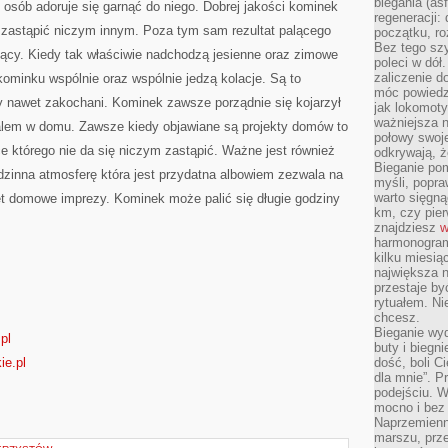
biegania (asf
e osób adoruje się garnąć do niego. Dobrej jakości kominek
regeneracji:
a zastąpić niczym innym. Poza tym sam rezultat palącego
początku, ro
Bez tego szy
jący. Kiedy tak właściwie nadchodzą jesienne oraz zimowe
poleci w dół
zaliczenie d
kominku wspólnie oraz wspólnie jedzą kolacje. Są to
móc powiedzi
y nawet zakochani. Kominek zawsze porządnie się kojarzył
jak lokomoty
ważniejsza n
alem w domu. Zawsze kiedy objawiane są projekty domów to
połowy swoje
 którego nie da się niczym zastąpić. Ważne jest również
odkrywają, że
Bieganie po
dzinna atmosferę która jest przydatna albowiem zezwala na
myśli, popr
warto sięgną
et domowe imprezy. Kominek może palić się długie godziny
km, czy pie
znajdziesz
w
harmonogram
kilku miesią
największa 
przestaje by
rytuałem. Ni
chcesz.
Bieganie wy
pl
buty i biegn
ie.pl
dość, boli C
dla mnie”. P
podejściu. 
mocno i bez 
Naprzemienn
marszu, prz