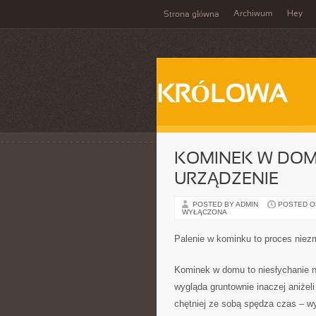
Archiwum
Hey
Strona główna
KRÓLOWA
KOMINEK W DOM
URZĄDZENIE
POSTED BY ADMIN
POSTED ON
WYŁĄCZONA
Palenie w kominku to proces niezm
Kominek w domu to niesłychanie 
wygląda gruntownie inaczej aniżel
chętniej ze sobą spędza czas – w