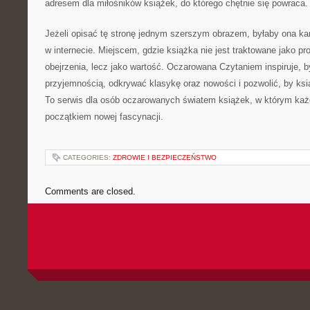
adresem dla miłośników książek, do którego chętnie się powraca.
Jeżeli opisać tę stronę jednym szerszym obrazem, byłaby ona k
w internecie. Miejscem, gdzie książka nie jest traktowane jako p
obejrzenia, lecz jako wartość. Oczarowana Czytaniem inspiruje, 
przyjemnością, odkrywać klasykę oraz nowości i pozwolić, by ksi
To serwis dla osób oczarowanych światem książek, w którym każ
początkiem nowej fascynacji.
CATEGORIES:
ZDROWIE I BEZPIECZEŃSTWO
Comments are closed.