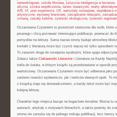
networkingowe
,
szkoła filmowa
,
sztuczna inteligencja w biznesie
,
uliczna
,
sztuka współczesna
,
taniec towarzyski
,
teatry alternatyw
A/B
,
UI
,
user experience
,
UX
,
warsztaty rozwojowe
,
współpraca 
artystyczne
,
wystawy branżowe
,
zarządzanie relacjami
,
zarządzan
zmianą
,
zasoby ludzkie
,
żywność ekologiczna
,
żywność regional
Oczarowana Czytaniem to przestrzeń stworzone dla osób, które uw
pisanego i chcą poznawać interesujące publikacje, powracać do k
pomysłów na lekturę. Sama nazwa strony buduje atmosferę bliskoś
kontakt z literaturą może być czymś więcej niż tylko sposobem 
To zarazem droga do rozwijania wyobraźni, która spaja odpoczyn
Zobacz także
Ciekawostki Literackie
i Literatura na Każdy Nastrój
trafia do świata, w którym książki są przedstawiane w sposób prz
wartościowy. Oczarowana Czytaniem może być odbierana jako porta
zarówno nowości wydawnicze, jak i twórców dawnych epok. To mie
z książką staje się doświadczeniem, a każdy tekst może być imp
kolejną lekturę.
Charakter tego miejsca bazuje na bogactwie tematów. Można tu o
autorach, artykuły o motywach literackich, a także powroty do zn
strona nie zamyka się do jednego rodzaju publikacji, lecz tworzy 