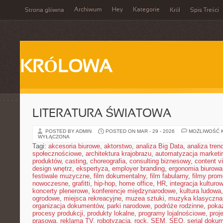
Archiwum
Hey
Kategorie
Strona główna
Król
Spis Treści
KRÓLOWA
LITERATURA ŚWIATOWA
POSTED BY ADMIN
POSTED ON MAR - 29 - 2026
MOŻLIWOŚĆ 
WYŁĄCZONA
Tagi:
akcesoria biurowe
,
aktorstwo
,
analiza Big Data
,
analiza tren
społecznościowe
,
architektura krajobrazu
,
automatyzacja marketi
produktów
,
casting
,
choreografia
,
consulting biznesowy
,
content v
design wnętrz
,
ekspertyza
,
employer branding
,
ergonomia biurowa
festiwale muzyczne
,
film dokumentalny
,
film fabularny
,
filmy prom
nowoczesne
,
grafitti
,
hip-hop
,
home office
,
HR
,
integracja kulturo
koncerty plenerowe
,
konferencje międzynarodowe
,
kultura ludowa
ogrodowe
,
miejsca rekreacyjne
,
muzea sztuki
,
muzyka klasyczna
organizacja dokumentów
,
parki narodowe
,
podróże rodzinne
,
poka
procesy produkcji
,
produkty lokalne
,
programy lojalnościowe
,
proj
prasowa
,
reklama TV
,
robotyzacja
,
rock
,
SEM
,
SEO
,
serial doku