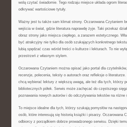
wolą czytać świadomie. Tego rodzaju miejsce układa ogrom liter
odkrywać wartościowe tytuły.
Ważny jest tu także sam klimat strony. Oczarowana Czytaniem br
wejścia w świat, gdzie literatura naprawdę żyje. Taki przekaz dzia
obraz strony jako miejsca ciepłego, a zarazem estetycznego. Wł
być atrakcyjny nie tylko dla osób szukających konkretnego tekstu,
lubią spędzać czas wśród treści o kulturze i lekturach. To nie wył
przestrzeń z własnym stylem.
Oczarowana Czytaniem można opisać jako portal dla czytelników,
recenzje, polecenia, teksty o autorach oraz refleksje o literaturze.
chcą wybierać lektury z większą uwagą, ale też dla tych, którzy p
bibliotecznych półek. Serwis może zachęcać do częstszego sięga
poznawania nowych autorów i do odczytywania tekstów na różne 
To miejsce idealne dla tych, którzy szukają pomysłów na następną
osób, które interesują się historią książki i pisarzy. Oczarowana
odbiorcy z porządkiem dobrze prowadzonego serwisu. Dzięki te