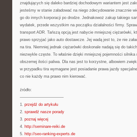
znajdujących się daleko bardziej dochodowym wariantem jest zaku
jesteśmy w stanie załadować na niego zdecydowanie znacznie wi
go do innych korporacji po drodze. Jednakowoż zakup takiego s
wydatek, przede wszystkim na początku działalności firmy. Spraw
transport ADR. Tańszą opcją jest nabycie mniejszej ciężarówki,
prawo sprzyjać jako auto dostawcze. Jej wadą jest to, że nie zała
na tira. Niemniej jednak ciężarówki doskonale nadają się do takic
niezwykle częste. To właśnie dzięki mniejszej pojemności silnika
obszernej ilości paliwa. Dla nas jest to korzystne, albowiem zwi
w przypadku tira wymagane jest posiadanie prawa jazdy specjalnej
co nie każdy ma prawo nim kierować.
źródło:
———————————
1.
przejdź do artykułu
2.
sprawdź nasze porady
3.
poznaj więcej
4.
http://seminare-reiki.de
5.
http://seo-ranking-experts.de