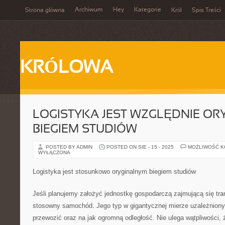
Archiwum
Hey
Kategorie
Strona główna
Król
Spis Treści
KRÓLOWA
LOGISTYKA JEST WZGLĘDNIE O
BIEGIEM STUDIÓW
POSTED BY ADMIN
POSTED ON SIE - 15 - 2025
MOŻLIWOŚĆ 
WYŁĄCZONA
Logistyka jest stosunkowo oryginalnym biegiem studiów
Jeśli planujemy założyć jednostkę gospodarczą zajmującą się tr
stosowny samochód. Jego typ w gigantycznej mierze uzależniony
przewozić oraz na jak ogromną odległość. Nie ulega wątpliwości, 