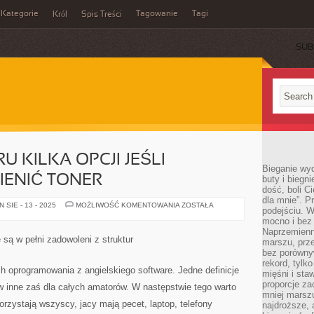
Kategorie
Tagowanie
Tagi
Król
Spis Treści
SUB
 KILKA OPCJI JEŚLI
Bieganie wy
IENIĆ TONER
buty i biegn
dość, boli C
dla mnie”. P
MAMY
SIE - 13 - 2025
MOŻLIWOŚĆ KOMENTOWANIA
ZOSTAŁA
podejściu. 
DO
WYBORU
mocno i bez 
KILKA
Naprzemienn
OPCJI
e są w pełni zadowoleni z struktur
marszu, prz
JEŚLI
PRAGNIEMY
bez porównyw
WYMIENIĆ
rekord, tylk
TONER
ch oprogramowania z angielskiego software. Jedne definicje
mięśni i sta
proporcje za
inne zaś dla całych amatorów. W następstwie tego warto
mniej marszu
zystają wszyscy, jacy mają pecet, laptop, telefony
najdroższe, 