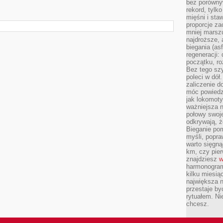
bez porównyw
rekord, tylk
mięśni i sta
proporcje za
mniej marszu
najdroższe, 
biegania (asf
regeneracji:
początku, ro
Bez tego szy
poleci w dół
zaliczenie d
móc powiedzi
jak lokomoty
ważniejsza n
połowy swoje
odkrywają, że
Bieganie po
myśli, popr
warto sięgną
km, czy pie
znajdziesz
w
harmonogram
kilku miesią
największa 
przestaje by
rytuałem. Ni
chcesz.