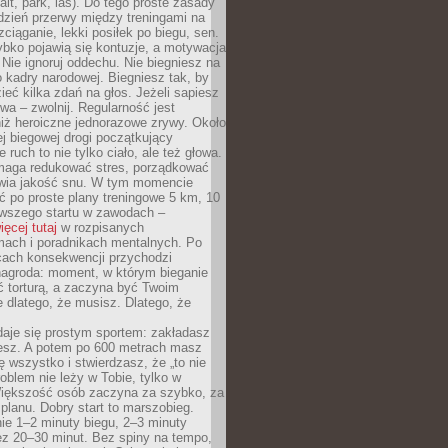
alt, park, las). Do tego proste zasady
 dzień przerwy między treningami na
zciąganie, lekki posiłek po biegu, sen.
bko pojawią się kontuzje, a motywacja
. Nie ignoruj oddechu. Nie biegniesz na
o kadry narodowej. Biegniesz tak, by
eć kilka zdań na głos. Jeżeli sapiesz
wa – zwolnij. Regularność jest
iż heroiczne jednorazowe zrywy. Około
j biegowej drogi początkujący
 ruch to nie tylko ciało, ale też głowa.
maga redukować stres, porządkować
awia jakość snu. W tym momencie
ć po proste plany treningowe 5 km, 10
rwszego startu w zawodach –
ięcej tutaj
w rozpisanych
ach i poradnikach mentalnych. Po
cach konsekwencji przychodzi
nagroda: moment, w którym bieganie
ć torturą, a zaczyna być Twoim
e dlatego, że musisz. Dlatego, że
daje się prostym sportem: zakładasz
iesz. A potem po 600 metrach masz
ię wszystko i stwierdzasz, że „to nie
roblem nie leży w Tobie, tylko w
Większość osób zaczyna za szybko, za
planu. Dobry start to marszobieg.
ie 1–2 minuty biegu, 2–3 minuty
ez 20–30 minut. Bez spiny na tempo,