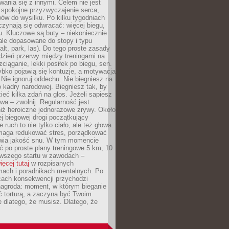
ania się z innymi. Celem nie jest
o spokojne przyzwyczajenie serca,
wów do wysiłku. Po kilku tygodniach
czynają się odwracać: więcej biegu,
. Kluczowe są buty – niekoniecznie
ale dopasowane do stopy i typu
alt, park, las). Do tego proste zasady
 dzień przerwy między treningami na
zciąganie, lekki posiłek po biegu, sen.
bko pojawią się kontuzje, a motywacja
. Nie ignoruj oddechu. Nie biegniesz na
o kadry narodowej. Biegniesz tak, by
eć kilka zdań na głos. Jeżeli sapiesz
wa – zwolnij. Regularność jest
iż heroiczne jednorazowe zrywy. Około
j biegowej drogi początkujący
 ruch to nie tylko ciało, ale też głowa.
maga redukować stres, porządkować
awia jakość snu. W tym momencie
ć po proste plany treningowe 5 km, 10
rwszego startu w zawodach –
ięcej tutaj
w rozpisanych
ach i poradnikach mentalnych. Po
cach konsekwencji przychodzi
nagroda: moment, w którym bieganie
ć torturą, a zaczyna być Twoim
e dlatego, że musisz. Dlatego, że