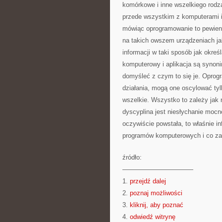
komórkowe i inne wszelkiego rodza
przede wszystkim z komputerami i
mówiąc oprogramowanie to pewien
na takich owszem urządzeniach ja
informacji w taki sposób jak określ
komputerowy i aplikacja są syno
domyśleć z czym to się je. Oprog
działania, mogą one oscylować ty
wszelkie. Wszystko to zależy jak
dyscyplina jest niesłychanie moc
oczywiście powstała, to właśnie in
programów komputerowych i co za 
źródło:
———————————
1.
przejdź dalej
2.
poznaj możliwości
3.
kliknij, aby poznać
4.
odwiedź witrynę