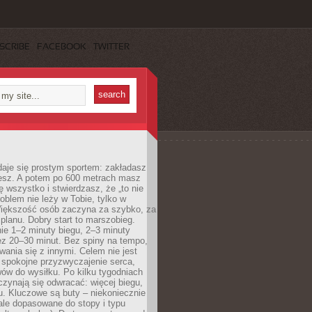
SCRIBE
FACEBOOK
TWITTER
daje się prostym sportem: zakładasz
iesz. A potem po 600 metrach masz
ię wszystko i stwierdzasz, że „to nie
roblem nie leży w Tobie, tylko w
Większość osób zaczyna za szybko, za
planu. Dobry start to marszobieg.
ie 1–2 minuty biegu, 2–3 minuty
ez 20–30 minut. Bez spiny na tempo,
ania się z innymi. Celem nie jest
o spokojne przyzwyczajenie serca,
wów do wysiłku. Po kilku tygodniach
czynają się odwracać: więcej biegu,
. Kluczowe są buty – niekoniecznie
ale dopasowane do stopy i typu