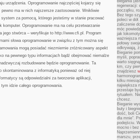
biegania (asf
ju urządzenia. Oprogramowanie najczęściej kojarzy się
regeneracji:
początku, ro
 pewno ma w nich najszersze zastosowanie. Wnikliwie
Bez tego szy
 system za pomocą, którego jesteśmy w stanie pracować
poleci w dół
zaliczenie d
k komputer. Oprogramowanie ma na celu przetwarzanie
móc powiedzi
a jego stwórca – weryfikuje to http://www.cfi.pl. Program
jak lokomoty
ważniejsza n
nimami słowa oprogramowanie w związku z tym można się
połowy swoje
odkrywają, że
ramowania mogą posiadać niezmiernie zróżnicowany aspekt
Bieganie po
lko na pewnego typu informacjach bądź obejmować niemalże
myśli, popr
warto sięgną
 nadzwyczaj rozbudowane będzie oprogramowanie. Ta
km, czy pie
no skontaminowana z informatyką ponieważ od niej
znajdziesz
w
harmonogram
formatycy są odpowiedzialni za tworzenie aplikacji,
kilku miesią
największa 
tym idzie całego oprogramowania.
przestaje by
rytuałem. Ni
chcesz.
Bieganie wy
buty i biegn
dość, boli C
dla mnie”. P
podejściu. 
mocno i bez 
Naprzemienn
marszu, prz