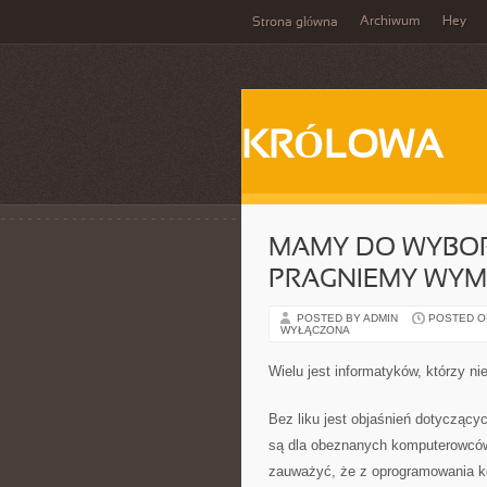
Archiwum
Hey
Strona główna
KRÓLOWA
MAMY DO WYBORU
PRAGNIEMY WYM
POSTED BY ADMIN
POSTED ON 
WYŁĄCZONA
Wielu jest informatyków, którzy ni
Bez liku jest objaśnień dotyczący
są dla obeznanych komputerowców 
zauważyć, że z oprogramowania kor