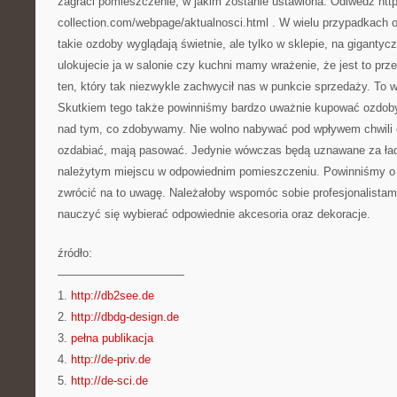
zagraci pomieszczenie, w jakim zostanie ustawiona. Odiwedź htt
collection.com/webpage/aktualnosci.html . W wielu przypadkach 
takie ozdoby wyglądają świetnie, ale tylko w sklepie, na gigantycz
ulokujecie ja w salonie czy kuchni mamy wrażenie, że jest to prze
ten, który tak niezwykle zachwycił nas w punkcie sprzedaży. To w
Skutkiem tego także powinniśmy bardzo uważnie kupować ozdob
nad tym, co zdobywamy. Nie wolno nabywać pod wpływem chwili 
ozdabiać, mają pasować. Jedynie wówczas będą uznawane za ła
należytym miejscu w odpowiednim pomieszczeniu. Powinniśmy o
zwrócić na to uwagę. Należałoby wspomóc sobie profesjonalista
nauczyć się wybierać odpowiednie akcesoria oraz dekoracje.
źródło:
———————————
1.
http://db2see.de
2.
http://dbdg-design.de
3.
pełna publikacja
4.
http://de-priv.de
5.
http://de-sci.de