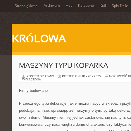
Archiwum
Hey
Kategorie
Strona główna
Król
Spis Treści
KRÓLOWA
MASZYNY TYPU KOPARKA
POSTED BY ADMIN
POSTED ON LIP - 20 - 2025
MOŻLIWOŚĆ 
WYŁĄCZONA
Firmy budowlane
Przeróżnego typu dekoracje, jakie można nabyć w sklepach przy
podobają nam się, sprawiają, że marzymy o tym, by taką dekorac
swoim domu. Musimy niemniej jednak zastanowić się nad tym, c
konweniowała, czy nada wnętrzu domu charakteru, czy faktycznie