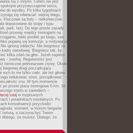
ania się z innymi. Celem nie jest
o spokojne przyzwyczajenie serca,
wów do wysiłku. Po kilku tygodniach
czynają się odwracać: więcej biegu,
. Kluczowe są buty – niekoniecznie
ale dopasowane do stopy i typu
alt, park, las). Do tego proste zasady
 dzień przerwy między treningami na
zciąganie, lekki posiłek po biegu, sen.
bko pojawią się kontuzje, a motywacja
. Nie ignoruj oddechu. Nie biegniesz na
o kadry narodowej. Biegniesz tak, by
eć kilka zdań na głos. Jeżeli sapiesz
wa – zwolnij. Regularność jest
iż heroiczne jednorazowe zrywy. Około
j biegowej drogi początkujący
 ruch to nie tylko ciało, ale też głowa.
maga redukować stres, porządkować
awia jakość snu. W tym momencie
ć po proste plany treningowe 5 km, 10
rwszego startu w zawodach –
ięcej tutaj
w rozpisanych
ach i poradnikach mentalnych. Po
cach konsekwencji przychodzi
nagroda: moment, w którym bieganie
ć torturą, a zaczyna być Twoim
e dlatego, że musisz. Dlatego, że