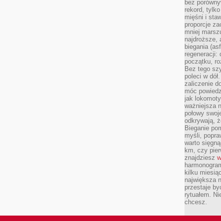
bez porównyw
rekord, tylk
mięśni i sta
proporcje za
mniej marszu
najdroższe, 
biegania (asf
regeneracji:
początku, ro
Bez tego szy
poleci w dół
zaliczenie d
móc powiedzi
jak lokomoty
ważniejsza n
połowy swoje
odkrywają, że
Bieganie po
myśli, popr
warto sięgną
km, czy pie
znajdziesz
w
harmonogram
kilku miesią
największa 
przestaje by
rytuałem. Ni
chcesz.