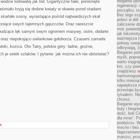
biegania (asf
 wodzie lodowatej jak lód. Gigantyczne hale, porośnięte
regeneracji:
ieśmiało kryją się drobne kwiaty w obawie przed stadami
początku, ro
Bez tego szy
skarlałe sosny, wyrastające pośród najtwardszych skał
poleci w dół
oniące swych tajemnych gąszczów. Oraz nareszcie
zaliczenie d
móc powiedzi
ne, budzące lęk samym swym ogromem masywy, ostre, obdarte
jak lokomoty
ważniejsza n
he oraz niepokojąco sielankowe gołoborza. Czasami zamarła
połowy swoje
oki, kozica. Oto Tatry, polskie góry: ładne, groźne,
odkrywają, że
Bieganie po
h je setek szlaków. I pytanie: jak można ich nie ubóstwiać?
myśli, popr
warto sięgną
km, czy pie
znajdziesz
w
harmonogram
kilku miesią
największa 
przestaje by
rytuałem. Ni
chcesz.
Bieganie wy
buty i biegn
dość, boli C
dla mnie”. P
podejściu. 
CE
mocno i bez 
Naprzemienn
marszu, prz