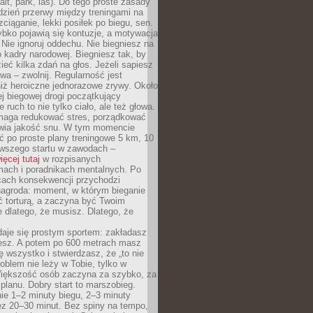
alt, park, las). Do tego proste zasady
 dzień przerwy między treningami na
zciąganie, lekki posiłek po biegu, sen.
bko pojawią się kontuzje, a motywacja
. Nie ignoruj oddechu. Nie biegniesz na
o kadry narodowej. Biegniesz tak, by
eć kilka zdań na głos. Jeżeli sapiesz
wa – zwolnij. Regularność jest
iż heroiczne jednorazowe zrywy. Około
j biegowej drogi początkujący
 ruch to nie tylko ciało, ale też głowa.
maga redukować stres, porządkować
awia jakość snu. W tym momencie
ć po proste plany treningowe 5 km, 10
rwszego startu w zawodach –
ięcej tutaj
w rozpisanych
ach i poradnikach mentalnych. Po
cach konsekwencji przychodzi
nagroda: moment, w którym bieganie
ć torturą, a zaczyna być Twoim
e dlatego, że musisz. Dlatego, że
daje się prostym sportem: zakładasz
iesz. A potem po 600 metrach masz
ię wszystko i stwierdzasz, że „to nie
roblem nie leży w Tobie, tylko w
Większość osób zaczyna za szybko, za
planu. Dobry start to marszobieg.
ie 1–2 minuty biegu, 2–3 minuty
ez 20–30 minut. Bez spiny na tempo,