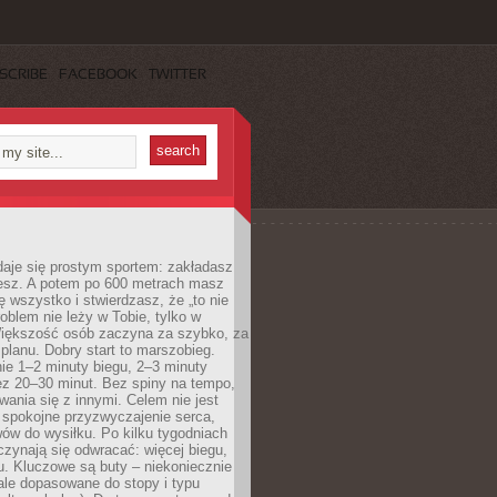
SCRIBE
FACEBOOK
TWITTER
daje się prostym sportem: zakładasz
iesz. A potem po 600 metrach masz
ię wszystko i stwierdzasz, że „to nie
roblem nie leży w Tobie, tylko w
Większość osób zaczyna za szybko, za
planu. Dobry start to marszobieg.
ie 1–2 minuty biegu, 2–3 minuty
ez 20–30 minut. Bez spiny na tempo,
ania się z innymi. Celem nie jest
o spokojne przyzwyczajenie serca,
wów do wysiłku. Po kilku tygodniach
czynają się odwracać: więcej biegu,
. Kluczowe są buty – niekoniecznie
ale dopasowane do stopy i typu