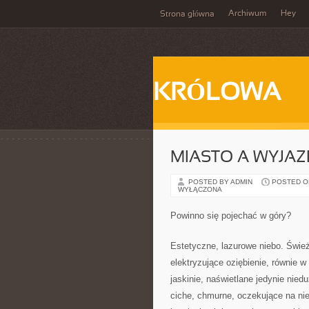
Archiwum
Hey
Strona główna
KRÓLOWA
MIASTO A WYJAZ
POSTED BY ADMIN
POSTED ON
WYŁĄCZONA
Powinno się pojechać w góry?
Estetyczne, lazurowe niebo. Śwież
elektryzujące oziębienie, równie w
jaskinie, naświetlane jedynie nied
ciche, chmurne, oczekujące na nie