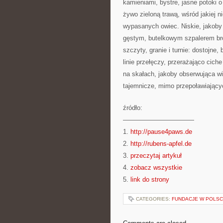
kamieniami, bystre, jasne potoki o
żywo zieloną trawą, wśród jakiej n
wypasanych owiec. Niskie, jakoby 
gęstym, butelkowym szpalerem br
szczyty, granie i turnie: dostoj
linie przełęczy, przerażająco cic
na skałach, jakoby obserwująca wid
tajemnicze, mimo przepoławiającyc
źródło:
———————————
1.
http://pause4paws.de
2.
http://rubens-apfel.de
3.
przeczytaj artykuł
4.
zobacz wszystkie
5.
link do strony
CATEGORIES:
FUNDACJE W POLS