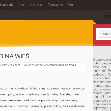
Kategorie
Tagowanie
Tagi
Król
Spis Treści
SUB
D NA WIEŚ
Bieganie wy
buty i biegn
MIASTO
 CZE - 29 - 2025
MOŻLIWOŚĆ KOMENTOWANIA
ZOSTAŁA
dość, boli C
A
dla mnie”. P
WYJAZD
NA
podejściu. 
WIEŚ
mocno i bez 
Naprzemienn
marszu, prz
e, zimne powietrze. Wiatr: silny, czasem niosący ożywcze,
bez porównyw
rekord, tylk
 wielu przypadkach pędzący, ciepły halny. Faliste, małe
mięśni i sta
użymi lampkami, karkołomne jak mitologiczne labirynty,
proporcje za
mniej marszu
uważnych turystów. Szerokie, jasne doliny, trasy wyłożone
najdroższe, 