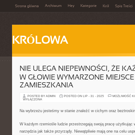
Archiwum
Hey
Kategorie
Strona główna
Król
Spis Treści
KRÓLOWA
NIE ULEGA NIEPEWNOŚCI, ŻE KA
W GŁOWIE WYMARZONE MIEJSCE
ZAMIESZKANIA
POSTED BY ADMIN
POSTED ON LIP - 31 - 2025
MOŻLIWOŚĆ 
WYŁĄCZONA
Na wybrzeżu jesteśmy w stanie znaleźć w cichym oraz beztroski
W każdym rzemiośle ludzie przestrzegają swoją pracę użytkując 
narzędzia jak także przyrządy. Niewątpliwie mają one na celu us