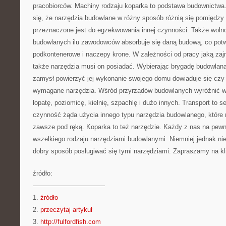
pracobiorców. Machiny rodzaju koparka to podstawa budownictwa
się, że narzędzia budowlane w różny sposób różnią się pomiędzy
przeznaczone jest do egzekwowania innej czynności. Także wolno
budowlanych ilu zawodowców absorbuje się daną budową, co pot
podkontenerowe i naczepy krone. W zależności od pracy jaką zajm
także narzędzia musi on posiadać. Wybierając brygadę budowlaną
zamysł powierzyć jej wykonanie swojego domu dowiaduje się czy
wymagane narzędzia. Wśród przyrządów budowlanych wyróżnić w
łopatę, poziomicę, kielnię, szpachlę i dużo innych. Transport to 
czynność żąda użycia innego typu narzędzia budowlanego, które
zawsze pod ręką. Koparka to też narzędzie. Każdy z nas na pewn
wszelkiego rodzaju narzędziami budowlanymi. Niemniej jednak nie
dobry sposób posługiwać się tymi narzędziami. Zapraszamy na klik
źródło:
———————————
1.
źródło
2.
przeczytaj artykuł
3.
http://fulfordfish.com