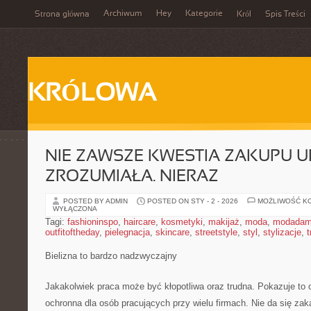
Archiwum
Hey
Kategorie
Strona główna
Król
Spis Treści
KRÓLOWA
NIE ZAWSZE KWESTIA ZAKUPU U
ZROZUMIAŁA. NIERAZ
POSTED BY ADMIN
POSTED ON STY - 2 - 2026
MOŻLIWOŚĆ K
WYŁĄCZONA
Tagi:
fashioninspo
,
haircare
,
kosmetyki
,
makijaż
,
moda
,
modadam
outfitoftheday
,
pielegnacja
,
skincare
,
streetstyle
,
styl
,
stylizacje
,
t
Bielizna to bardzo nadzwyczajny
Jakakolwiek praca może być kłopotliwa oraz trudna. Pokazuje to o
ochronna dla osób pracujących przy wielu firmach. Nie da się zak