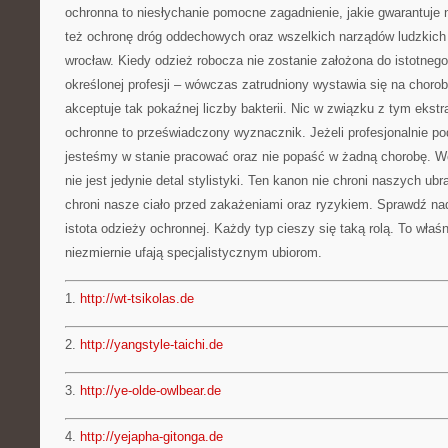
ochronna to niesłychanie pomocne zagadnienie, jakie gwarantuje ni
też ochronę dróg oddechowych oraz wszelkich narządów ludzkich
wrocław. Kiedy odzież robocza nie zostanie założona do istotnego
określonej profesji – wówczas zatrudniony wystawia się na choro
akceptuje tak pokaźnej liczby bakterii. Nic w związku z tym ekst
ochronne to przeświadczony wyznacznik. Jeżeli profesjonalnie p
jesteśmy w stanie pracować oraz nie popaść w żadną chorobę. Wo
nie jest jedynie detal stylistyki. Ten kanon nie chroni naszych ub
chroni nasze ciało przed zakażeniami oraz ryzykiem. Sprawdź nad
istota odzieży ochronnej. Każdy typ cieszy się taką rolą. To właśn
niezmiernie ufają specjalistycznym ubiorom.
1.
http://wt-tsikolas.de
2.
http://yangstyle-taichi.de
3.
http://ye-olde-owlbear.de
4.
http://yejapha-gitonga.de