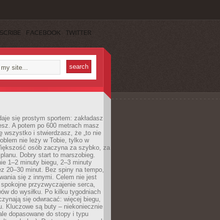
SCRIBE
FACEBOOK
TWITTER
daje się prostym sportem: zakładasz
iesz. A potem po 600 metrach masz
ię wszystko i stwierdzasz, że „to nie
roblem nie leży w Tobie, tylko w
Większość osób zaczyna za szybko, za
planu. Dobry start to marszobieg.
ie 1–2 minuty biegu, 2–3 minuty
ez 20–30 minut. Bez spiny na tempo,
ania się z innymi. Celem nie jest
o spokojne przyzwyczajenie serca,
wów do wysiłku. Po kilku tygodniach
czynają się odwracać: więcej biegu,
. Kluczowe są buty – niekoniecznie
ale dopasowane do stopy i typu