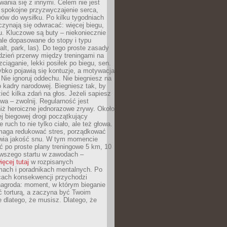
ania się z innymi. Celem nie jest
o spokojne przyzwyczajenie serca,
wów do wysiłku. Po kilku tygodniach
czynają się odwracać: więcej biegu,
. Kluczowe są buty – niekoniecznie
ale dopasowane do stopy i typu
alt, park, las). Do tego proste zasady
 dzień przerwy między treningami na
zciąganie, lekki posiłek po biegu, sen.
bko pojawią się kontuzje, a motywacja
. Nie ignoruj oddechu. Nie biegniesz na
o kadry narodowej. Biegniesz tak, by
eć kilka zdań na głos. Jeżeli sapiesz
wa – zwolnij. Regularność jest
iż heroiczne jednorazowe zrywy. Około
j biegowej drogi początkujący
 ruch to nie tylko ciało, ale też głowa.
maga redukować stres, porządkować
awia jakość snu. W tym momencie
ć po proste plany treningowe 5 km, 10
rwszego startu w zawodach –
ięcej tutaj
w rozpisanych
ach i poradnikach mentalnych. Po
cach konsekwencji przychodzi
nagroda: moment, w którym bieganie
ć torturą, a zaczyna być Twoim
e dlatego, że musisz. Dlatego, że