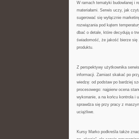
W ramach tematyki budowlanej i re
materiałami. Serwis uczy, jak czy
sugerować się wyłącznie marketing
rozwiązania pod kątem temperatury,
dbać o detale, które decydują o tr
świadomość, że jakość bierze się 
produktu.
Z perspektywy użytkownika serwis
informacji. Zamiast skakać po p
wiedzę: od podstaw po bardziej s
procesowego: najpierw ocena stanu
wykonanie, a na końcu kontrola i 
sprawdza się przy pracy z maszyn
uciążliwe.
Kursy Marko podkreśla także znac