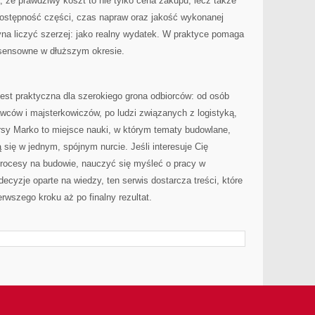
, że prawdziwy koszt to nie tylko cena zakupu, lecz także
 dostępność części, czas napraw oraz jakość wykonanej
yna liczyć szerzej: jako realny wydatek. W praktyce pomaga
ą sensowne w dłuższym okresie.
 jest praktyczna dla szerokiego grona odbiorców: od osób
wców i majsterkowiczów, po ludzi związanych z logistyką,
sy Marko to miejsce nauki, w którym tematy budowlane,
ię w jednym, spójnym nurcie. Jeśli interesuje Cię
procesy na budowie, nauczyć się myśleć o pracy w
ecyzje oparte na wiedzy, ten serwis dostarcza treści, które
rwszego kroku aż po finalny rezultat.