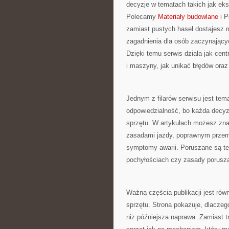
decyzje w tematach takich jak ek
Polecamy
Materiały budowlane
i P
zamiast pustych haseł dostajesz 
zagadnienia dla osób zaczynających
Dzięki temu serwis działa jak cen
i maszyny, jak unikać błędów ora
Jednym z filarów serwisu jest tem
odpowiedzialność, bo każda decyz
sprzętu. W artykułach możesz zna
zasadami jazdy, poprawnym przem
symptomy awarii. Poruszane są te
pochyłościach czy zasady porusza
Ważną częścią publikacji jest równ
sprzętu. Strona pokazuje, dlaczeg
niż późniejsza naprawa. Zamiast tr