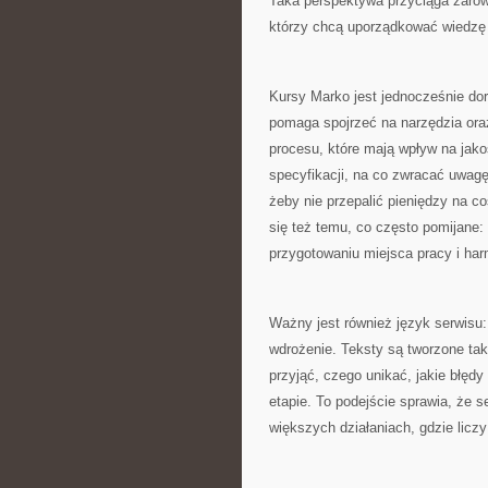
Taka perspektywa przyciąga zarów
którzy chcą uporządkować wiedzę 
Kursy Marko jest jednocześnie do
pomaga spojrzeć na narzędzia oraz
procesu, które mają wpływ na jako
specyfikacji, na co zwracać uwagę 
żeby nie przepalić pieniędzy na c
się też temu, co często pomijane:
przygotowaniu miejsca pracy i har
Ważny jest również język serwisu: 
wdrożenie. Teksty są tworzone tak,
przyjąć, czego unikać, jakie błęd
etapie. To podejście sprawia, że 
większych działaniach, gdzie liczy