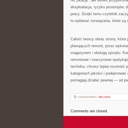
na „okazję”, ale serwis przypomina
eksploatacja, ryzyko przestojów,
pracy. Dzięki temu czytelnik zacz
to wybierać rozwiązania, które s
Całość tworzy obraz strony, która
planujących remont, przez wykona
magazynem i obsługą sprzętu. Kur
remontowe i maszynowe spotykają s
technika, chcesz lepiej rozumieć 
kategoriach jakości i podejmować d
pomagają działać pewniej — od pie
CATEGORIES:
RELIGIA
Comments are closed.