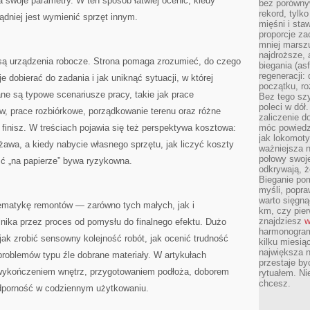
 swoje parametry. W ten sposób łatwiej ocenić, kiedy
bez porównyw
rekord, tylk
ądniej jest wymienić sprzęt innym.
mięśni i sta
proporcje za
mniej marszu
najdroższe, 
ą urządzenia robocze. Strona pomaga zrozumieć, do czego
biegania (asf
regeneracji:
 dobierać do zadania i jak uniknąć sytuacji, w której
początku, ro
e są typowe scenariusze pracy, takie jak prace
Bez tego szy
poleci w dół
w, prace rozbiórkowe, porządkowanie terenu oraz różne
zaliczenie d
 finisz. W treściach pojawia się też perspektywa kosztowa:
móc powiedzi
jak lokomoty
rżawa, a kiedy nabycie własnego sprzętu, jak liczyć koszty
ważniejsza n
połowy swoje
ść „na papierze” bywa ryzykowna.
odkrywają, że
Bieganie po
myśli, popr
warto sięgną
ematykę remontów — zarówno tych małych, jak i
km, czy pie
znajdziesz
w
nika przez proces od pomysłu do finalnego efektu. Dużo
harmonogram
jak zrobić sensowny kolejność robót, jak ocenić trudność
kilku miesią
największa 
problemów typu źle dobrane materiały. W artykułach
przestaje by
 wykończeniem wnętrz, przygotowaniem podłoża, doborem
rytuałem. Ni
chcesz.
odporność w codziennym użytkowaniu.