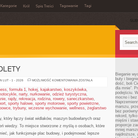
Kategorie
Tagowanie
Tagi
Król
Spis Treści
SUB
OLETY
Bieganie wy
buty i biegn
OKNA,
 LUT - 1 - 2026
MOŻLIWOŚĆ KOMENTOWANIA
ZOSTAŁA
dość, boli C
DRZWI
I
dla mnie”. P
ness
,
formuła 1
,
hokej
,
kajakarstwo
,
koszykówka
,
ROLETY
podejściu. 
otocykle
,
narty
,
nurkowanie
,
odzież turystyczna
,
mocno i bez 
nie
,
rajdy
,
rekreacja
,
rodzina
,
rowery
,
saneczkarstwo
,
Naprzemienn
port
,
sporty halowe
,
sporty motorowe
,
sporty powietrzne
,
marszu, prz
bowce
,
trybuny
,
wczesne wychowanie
,
wellness
,
żeglarstwo
bez porównyw
rekord, tylk
y, który łączy świat widlaków, maszyn budowlanych oraz
mięśni i sta
proporcje za
zeń wiedzy. To miejsce stworzone z myślą o osobach, które
mniej marszu
ieć, jak funkcjonuje plac budowy, i podejmować lepsze
najdroższe, 