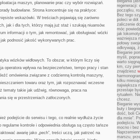
biegania (asf
sploatacja maszyn, planowanie prac czy wybór rozwiązań.
regeneracji:
orady budowlane. Strona koncentruje się na praktyce:
początku, ro
Bez tego szy
mięsiste wskazówki. W treściach pojawiają się zarówno
poleci w dół
zaliczenie d
, jak i dla tych, którzy mają już staż i szukają niuansów.
móc powiedzi
trum informacji o tym, jak remontować, jak obsługiwać wózki
jak lokomoty
ważniejsza n
z jak podnosić jakość wykonywanych prac.
połowy swoje
odkrywają, że
Bieganie po
myśli, popr
atyka wózków widłowych. To obszar, w którym liczy się
warto sięgną
km, czy pie
ja operatora wpływa na bezpieczeństwo, tempo pracy i stan
znajdziesz
w
leźć omówienia związane z codzienną kontrolą maszyny,
harmonogram
kilku miesią
ieszczaniem towaru oraz tym, jak rozpoznawać wczesne
największa 
przestaje by
ż tematy takie jak udźwig, równowaga, praca na
rytuałem. Ni
nia się w przestrzeniach zatłoczonych.
chcesz.
Bieganie wy
buty i biegn
dość, boli C
ież podejście do serwisu i tego, co realnie wydłuża życie
dla mnie”. P
podejściu. 
o regularne kontrole i odpowiednia obsługa są często tańsze
mocno i bez 
Naprzemienn
aktować awarię jako „pech”, treści uczą, jak patrzeć na
marszu, prz