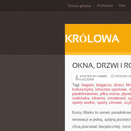
Archiwum
Hey
Strona główna
KRÓLOWA
OKNA, DRZWI I R
POSTED BY ADMIN
POSTED ON
WYŁĄCZONA
Tagi:
bagaże
,
biegacze
,
dzieci
,
fit
kulturystyka
,
lotnictwo sportowe
,
m
paralotniarstwo
,
piłka nożna
,
pływa
siatkówka
,
siłownia
,
snowboard
,
s
sporty wodne
,
sporty zimowe
,
szy
Kursy Marko to serwis poradnikow
renowacji w jedną, spójną przestr
chcą pracować bezpieczniej, rozum