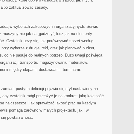
no osoby, które dopiero wchodzą w zawód, jak i tych,
albo zaktualizować zasady.
radcą w wyborach zakupowych i organizacyjnych. Serwis
 maszyny nie jak na „gadżety”, lecz jak na elementy
ść. Czytelnik uczy się, jak porównywać sprzęt według
przy wyborze z drugiej ręki, oraz jak planować budżet,
oś, co nie pasuje do realnych potrzeb. Dużo uwagi poświęca
 organizacji transportu, magazynowaniu materiałów,
monii między ekipami, dostawcami i terminami.
zamiast pustych definicji pojawia się styl nastawiony na
 aby czytelnik mógł przełożyć je na konkret: jaką kolejność
y są najczęstsze i jak sprawdzać jakość prac na każdym
serwis pomaga zarówno w małych projektach, jak i w
 się powtarzalność.