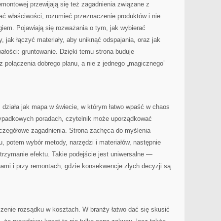
montowej przewijają się też zagadnienia związane z
tać właściwości, rozumieć przeznaczenie produktów i nie
iem. Pojawiają się rozważania o tym, jak wybierać
 jak łączyć materiały, aby uniknąć odspajania, oraz jak
wałości: gruntowanie. Dzięki temu strona buduje
z połączenia dobrego planu, a nie z jednego „magicznego”
 działa jak mapa w świecie, w którym łatwo wpaść w chaos
rzypadkowych poradach, czytelnik może uporządkować
zczegółowe zagadnienia. Strona zachęca do myślenia
, potem wybór metody, narzędzi i materiałów, następnie
utrzymanie efektu. Takie podejście jest uniwersalne —
ami i przy remontach, gdzie konsekwencje złych decyzji są
zenie rozsądku w kosztach. W branży łatwo dać się skusić