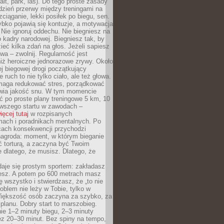
alt, park, las). Do tego proste zasady
 dzień przerwy między treningami na
zciąganie, lekki posiłek po biegu, sen.
bko pojawią się kontuzje, a motywacja
. Nie ignoruj oddechu. Nie biegniesz na
o kadry narodowej. Biegniesz tak, by
eć kilka zdań na głos. Jeżeli sapiesz
wa – zwolnij. Regularność jest
iż heroiczne jednorazowe zrywy. Około
j biegowej drogi początkujący
 ruch to nie tylko ciało, ale też głowa.
maga redukować stres, porządkować
awia jakość snu. W tym momencie
ć po proste plany treningowe 5 km, 10
rwszego startu w zawodach –
ięcej tutaj
w rozpisanych
ach i poradnikach mentalnych. Po
cach konsekwencji przychodzi
nagroda: moment, w którym bieganie
ć torturą, a zaczyna być Twoim
e dlatego, że musisz. Dlatego, że
daje się prostym sportem: zakładasz
iesz. A potem po 600 metrach masz
ię wszystko i stwierdzasz, że „to nie
roblem nie leży w Tobie, tylko w
Większość osób zaczyna za szybko, za
planu. Dobry start to marszobieg.
ie 1–2 minuty biegu, 2–3 minuty
ez 20–30 minut. Bez spiny na tempo,