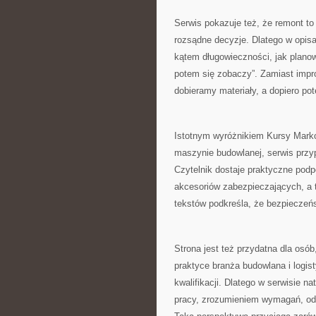
Serwis pokazuje też, że remont to n
rozsądne decyzje. Dlatego w opisa
kątem długowieczności, jak planowa
potem się zobaczy”. Zamiast impr
dobieramy materiały, a dopiero p
Istotnym wyróżnikiem Kursy Marko
maszynie budowlanej, serwis przyp
Czytelnik dostaje praktyczne podp
akcesoriów zabezpieczających, a 
tekstów podkreśla, że bezpieczeńs
Strona jest też przydatna dla osó
praktyce branża budowlana i logis
kwalifikacji. Dlatego w serwisie n
pracy, zrozumieniem wymagań, odpo