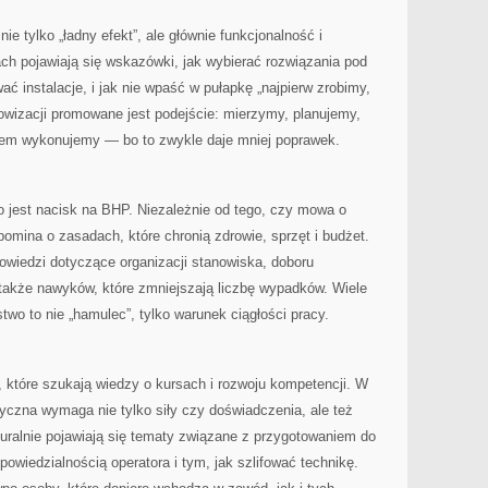
ie tylko „ładny efekt”, ale głównie funkcjonalność i
ch pojawiają się wskazówki, jak wybierać rozwiązania pod
ć instalacje, i jak nie wpaść w pułapkę „najpierw zrobimy,
owizacji promowane jest podejście: mierzymy, planujemy,
otem wykonujemy — bo to zwykle daje mniej poprawek.
 jest nacisk na BHP. Niezależnie od tego, czy mowa o
omina o zasadach, które chronią zdrowie, sprzęt i budżet.
owiedzi dotyczące organizacji stanowiska, doboru
także nawyków, które zmniejszają liczbę wypadków. Wiele
two to nie „hamulec”, tylko warunek ciągłości pracy.
b, które szukają wiedzy o kursach i rozwoju kompetencji. W
tyczna wymaga nie tylko siły czy doświadczenia, ale też
aturalnie pojawiają się tematy związane z przygotowaniem do
wiedzialnością operatora i tym, jak szlifować technikę.