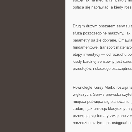
sprzęt jak na mechanizm, który ma
opłaca się naprawiać, a kiedy rozs
Drugim dużym obszarem serwisu s
służą poszczególne maszyny, jak je
parametry są źle dobrane. Omawian
fundamentowe, transport materiałó
etapy inwestycji — od rozruchu po
kiedy bardziej sensowny jest dzie
przestojów, i dlaczego oszczędno
Równolegle Kursy Marko rozwija t
większych. Serwis prowadzi czytel
miejsca poświęca się planowaniu: 
zadań, i jak uniknąć klasycznych 
przewijają się tematy związane z
narzędzi oraz tym, jak osiągnąć 