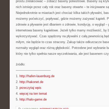
prostu zrelaksować – zobacz baseny poliestrowe. Baseny są kryt
nich istnieje przez cały rok oraz baseny otwarte – te inicjowane s
Niejednokrotnie w miastach jest chociaż kilka takich pływalni, ba
możemy poćwiczyć, popływać, gdzie możemy zażywać kąpieli. 
zdrowie a pływanie jest dbaniem o zdrowie, kondycję, o wygląd – 
internetowa baseny kąpielowe. Jeżeli tylko mamy możliwość, by
wykorzystywać. Czas spędzony na pływalni z całą pewnością b
miłym, nie będzie to czas stracony. Zakup także odkurzacze ba
rozmaity wygląd oraz różną głębokość. Potrzebne jest wybranie 
który nie tylko spełnia nasze wyczekiwania, ale jest basenem c
źródło:
———————————
1.
http://hafen-lauenburg.de
2.
http://hakonet.de
3.
przeczytaj wpis
4.
więcej na ten temat
5.
http://halo-game.de
CATEGORIES:
INTERNET RZECZY (IOT)