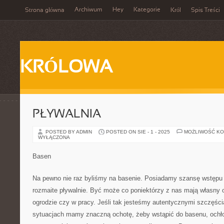
Archiwum
Hey
Kategorie
Strona główna
Król
Spis Treści
KRÓLOWA
PŁYWALNIA
POSTED BY ADMIN
POSTED ON SIE - 1 - 2025
MOŻLIWOŚĆ K
WYŁĄCZONA
Basen
Na pewno nie raz byliśmy na basenie. Posiadamy szansę wstępu 
rozmaite pływalnie. Być może co poniektórzy z nas mają własny
ogrodzie czy w pracy. Jeśli tak jesteśmy autentycznymi szczęś
sytuacjach mamy znaczną ochotę, żeby wstąpić do basenu, ochło