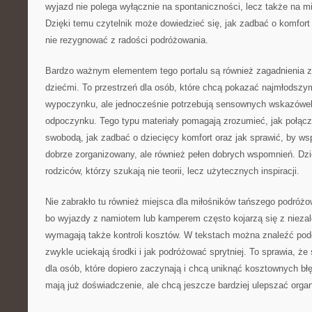
wyjazd nie polega wyłącznie na spontaniczności, lecz także na m
Dzięki temu czytelnik może dowiedzieć się, jak zadbać o komfort
nie rezygnować z radości podróżowania.
Bardzo ważnym elementem tego portalu są również zagadnienia 
dziećmi. To przestrzeń dla osób, które chcą pokazać najmłodszy
wypoczynku, ale jednocześnie potrzebują sensownych wskazówe
odpoczynku. Tego typu materiały pomagają zrozumieć, jak połąc
swobodą, jak zadbać o dziecięcy komfort oraz jak sprawić, by wsp
dobrze zorganizowany, ale również pełen dobrych wspomnień. Dzię
rodziców, którzy szukają nie teorii, lecz użytecznych inspiracji.
Nie zabrakło tu również miejsca dla miłośników tańszego podróżo
bo wyjazdy z namiotem lub kamperem często kojarzą się z niezal
wymagają także kontroli kosztów. W tekstach można znaleźć pode
zwykle uciekają środki i jak podróżować sprytniej. To sprawia, że
dla osób, które dopiero zaczynają i chcą uniknąć kosztownych błęd
mają już doświadczenie, ale chcą jeszcze bardziej ulepszać organ