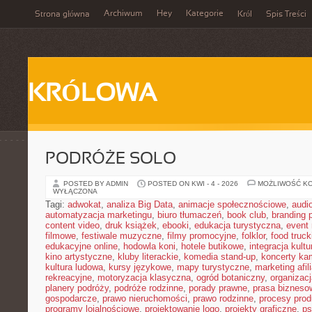
Archiwum
Hey
Kategorie
Strona główna
Król
Spis Treści
KRÓLOWA
PODRÓŻE SOLO
POSTED BY ADMIN
POSTED ON KWI - 4 - 2026
MOŻLIWOŚĆ K
WYŁĄCZONA
Tagi:
adwokat
,
analiza Big Data
,
animacje społecznościowe
,
audi
automatyzacja marketingu
,
biuro tłumaczeń
,
book club
,
branding 
content video
,
druk książek
,
ebooki
,
edukacja turystyczna
,
event
filmowe
,
festiwale muzyczne
,
filmy promocyjne
,
folklor
,
food truck
edukacyjne online
,
hodowla koni
,
hotele butikowe
,
integracja kult
kino artystyczne
,
kluby literackie
,
komedia stand-up
,
koncerty ka
kultura ludowa
,
kursy językowe
,
mapy turystyczne
,
marketing afil
rekreacyjne
,
motoryzacja klasyczna
,
ogród botaniczny
,
organizac
planery podróży
,
podróże rodzinne
,
porady prawne
,
prasa bizneso
gospodarcze
,
prawo nieruchomości
,
prawo rodzinne
,
procesy prod
programy lojalnościowe
,
projektowanie logo
,
projekty graficzne
,
ps