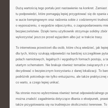
Dużą wartością tego portalu jest nastawienie na konkret. Zamiast 
tu podpowiedzi, które pomagają lepiej przygotować się do spania 
w aucie kempingowym oraz radzenia sobie z codziennymi trudnoś
o wyposażeniu, o wygodzie odpoczynku, o zagospodarowaniu miej
bezpieczeństwie. Dzięki temu użytkownik otrzymuje solidny zbiór 
wykorzystać jeszcze przed wyjazdem albo już w trakcie trasy.
To internetowa przestrzeń dla osób, które chcą wiedzieć, jak lepie
dla tych, którzy szukają odpowiedzi na bardziej szczegółowe pytani
polach namiotowych, legalnych i wygodnych formach postoju, a t
utartym schematem. Nie brakuje również tematów związanych z r
decydować o bezpiecznym korzystaniu z danej lokalizacji. To ba
podróżnik potrzebuje nie tylko entuzjazmu, ale także praktycznej 
co warto, a czego lepiej unikać.
Na stronie mocno wybrzmiewa również temat odpowiedzialnego p
można znaleźć zagadnienia dotyczące dbania o ekwipunek, prawi
także przygotowania się na trudniejsze okoliczności terenowe. T