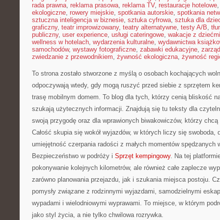
rada prawna
,
reklama prasowa
,
reklama TV
,
restauracje hotelowe
ekologiczne
,
rowery miejskie
,
spotkania autorskie
,
spotkania net
sztuczna inteligencja w biznesie
,
sztuka cyfrowa
,
sztuka dla dzie
graficzny
,
teatr improwizowany
,
teatry alternatywne
,
testy A/B
,
tł
publiczny
,
user experience
,
usługi cateringowe
,
wakacje z dziećm
wellness w hotelach
,
wydarzenia kulturalne
,
wydawnictwa książk
samochodów
,
wystawy fotograficzne
,
zabawki edukacyjne
,
zarzą
zwiedzanie z przewodnikiem
,
żywność ekologiczna
,
żywność regi
To strona zostało stworzone z myślą o osobach kochających wolno
odpoczywają wtedy, gdy mogą ruszyć przed siebie z sprzętem 
trasę mobilnym domem. To blog dla tych, którzy cenią bliskość na
szukają użytecznych informacji. Znajdują się tu teksty dla czyte
swoją przygodę oraz dla wprawionych biwakowiczów, którzy chcą 
Całość skupia się wokół wyjazdów, w których liczy się swoboda, 
umiejętność czerpania radości z małych momentów spędzanych 
Bezpieczeństwo w podróży i
Sprzęt kempingowy
. Na tej platform
pokonywanie kolejnych kilometrów, ale również całe zaplecze wyp
zarówno planowania przejazdu, jak i szukania miejsca postoju. C
pomysły związane z rodzinnymi wyjazdami, samodzielnymi eskap
wypadami i wielodniowymi wyprawami. To miejsce, w którym pod
jako styl życia, a nie tylko chwilowa rozrywka.