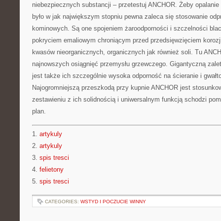
niebezpiecznych substancji – przetestuj ANCHOR. Żeby opalanie
było w jak największym stopniu pewna zaleca się stosowanie od
kominowych. Są one spojeniem żaroodporności i szczelności bla
pokryciem emaliowym chroniącym przed przedsięwzięciem korozji
kwasów nieorganicznych, organicznych jak również soli. Tu AN
najnowszych osiągnięć przemysłu grzewczego. Gigantyczną zal
jest także ich szczególnie wysoka odporność na ścieranie i gwał
Najogromniejszą przeszkodą przy kupnie ANCHOR jest stosunko
zestawieniu z ich solidnością i uniwersalnym funkcją schodzi p
plan.
1.
artykuly
2.
artykuly
3.
spis tresci
4.
felietony
5.
spis tresci
CATEGORIES:
WSTYD I POCZUCIE WINNY