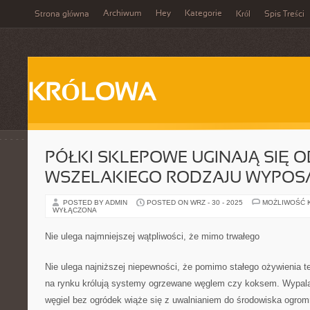
Archiwum
Hey
Kategorie
Strona główna
Król
Spis Treści
KRÓLOWA
PÓŁKI SKLEPOWE UGINAJĄ SIĘ O
WSZELAKIEGO RODZAJU WYPOSA
POSTED BY ADMIN
POSTED ON WRZ - 30 - 2025
MOŻLIWOŚĆ 
WYŁĄCZONA
Nie ulega najmniejszej wątpliwości, że mimo trwałego
Nie ulega najniższej niepewności, że pomimo stałego ożywienia t
na rynku królują systemy ogrzewane węglem czy koksem. Wypala
węgiel bez ogródek wiąże się z uwalnianiem do środowiska ogrom