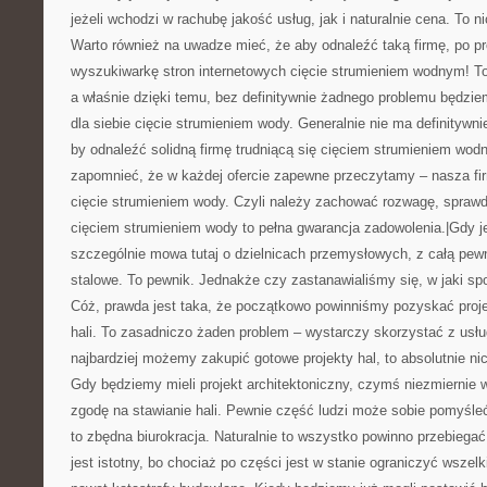
jeżeli wchodzi w rachubę jakość usług, jak i naturalnie cena. To 
Warto również na uwadze mieć, że aby odnaleźć taką firmę, po p
wyszukiwarkę stron internetowych cięcie strumieniem wodnym! To
a właśnie dzięki temu, bez definitywnie żadnego problemu będzi
dla siebie cięcie strumieniem wody. Generalnie nie ma definityw
by odnaleźć solidną firmę trudniącą się cięciem strumieniem wod
zapomnieć, że w każdej ofercie zapewne przeczytamy – nasza firm
cięcie strumieniem wody. Czyli należy zachować rozwagę, sprawd
cięciem strumieniem wody to pełna gwarancja zadowolenia.|Gdy
szczególnie mowa tutaj o dzielnicach przemysłowych, z całą pew
stalowe. To pewnik. Jednakże czy zastanawialiśmy się, w jaki s
Cóż, prawda jest taka, że początkowo powinniśmy pozyskać projek
hali. To zasadniczo żaden problem – wystarczy skorzystać z usłu
najbardziej możemy zakupić gotowe projekty hal, to absolutnie n
Gdy będziemy mieli projekt architektoniczny, czymś niezmiernie
zgodę na stawianie hali. Pewnie część ludzi może sobie pomyśleć
to zbędna biurokracja. Naturalnie to wszystko powinno przebiegać
jest istotny, bo chociaż po części jest w stanie ograniczyć wszel