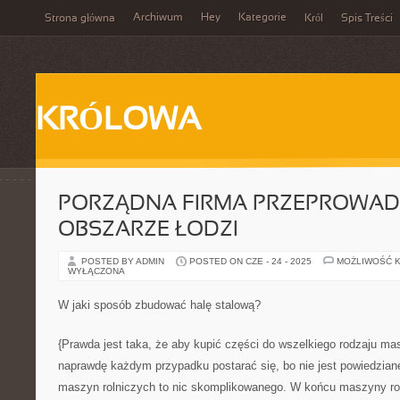
Archiwum
Hey
Kategorie
Strona główna
Król
Spis Treści
KRÓLOWA
PORZĄDNA FIRMA PRZEPROWA
OBSZARZE ŁODZI
POSTED BY ADMIN
POSTED ON CZE - 24 - 2025
MOŻLIWOŚĆ 
WYŁĄCZONA
W jaki sposób zbudować halę stalową?
{Prawda jest taka, że aby kupić części do wszelkiego rodzaju ma
naprawdę każdym przypadku postarać się, bo nie jest powiedzian
maszyn rolniczych to nic skomplikowanego. W końcu maszyny roln