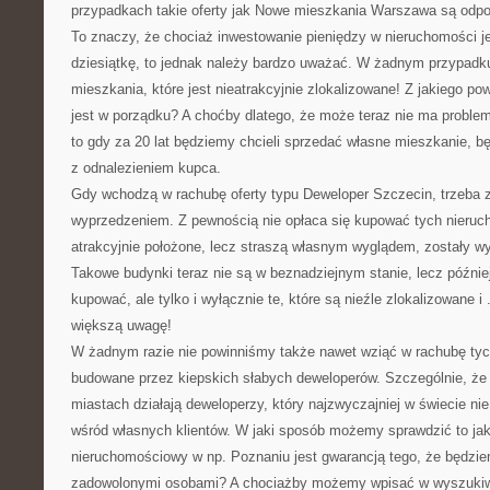
przypadkach takie oferty jak Nowe mieszkania Warszawa są odp
To znaczy, że chociaż inwestowanie pieniędzy w nieruchomości 
dziesiątkę, to jednak należy bardzo uważać. W żadnym przypad
mieszkania, które jest nieatrakcyjnie zlokalizowane! Z jakiego pow
jest w porządku? A choćby dlatego, że może teraz nie ma proble
to gdy za 20 lat będziemy chcieli sprzedać własne mieszkanie, b
z odnalezieniem kupca.
Gdy wchodzą w rachubę oferty typu Deweloper Szczecin, trzeba
wyprzedzeniem. Z pewnością nie opłaca się kupować tych nieruc
atrakcyjnie położone, lecz straszą własnym wyglądem, zostały 
Takowe budynki teraz nie są w beznadziejnym stanie, lecz późnie
kupować, ale tylko i wyłącznie te, które są nieźle zlokalizowane i 
większą uwagę!
W żadnym razie nie powinniśmy także nawet wziąć w rachubę tyc
budowane przez kiepskich słabych deweloperów. Szczególnie, ż
miastach działają deweloperzy, który najzwyczajniej w świecie nie 
wśród własnych klientów. W jaki sposób możemy sprawdzić to jak
nieruchomościowy w np. Poznaniu jest gwarancją tego, że będzi
zadowolonymi osobami? A chociażby możemy wpisać w wyszukiwa