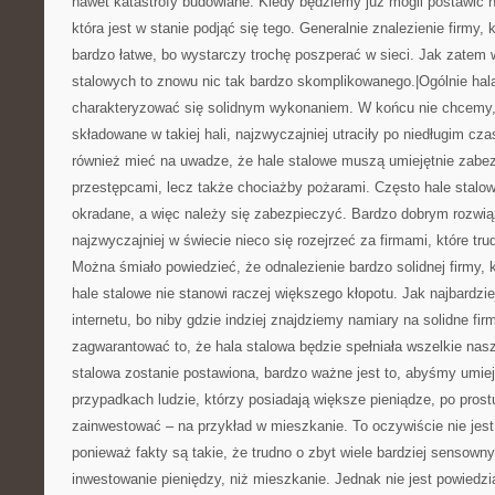
nawet katastrofy budowlane. Kiedy będziemy już mogli postawić ha
która jest w stanie podjąć się tego. Generalnie znalezienie firmy, 
bardzo łatwe, bo wystarczy trochę poszperać w sieci. Jak zatem w
stalowych to znowu nic tak bardzo skomplikowanego.|Ogólnie hal
charakteryzować się solidnym wykonaniem. W końcu nie chcemy, 
składowane w takiej hali, najzwyczajniej utraciły po niedługim cz
również mieć na uwadze, że hale stalowe muszą umiejętnie zabe
przestępcami, lecz także chociażby pożarami. Często hale stalow
okradane, a więc należy się zabezpieczyć. Bardzo dobrym rozwią
najzwyczajniej w świecie nieco się rozejrzeć za firmami, które t
Można śmiało powiedzieć, że odnalezienie bardzo solidnej firmy, 
hale stalowe nie stanowi raczej większego kłopotu. Jak najbardz
internetu, bo niby gdzie indziej znajdziemy namiary na solidne fir
zagwarantować to, że hala stalowa będzie spełniała wszelkie nas
stalowa zostanie postawiona, bardzo ważne jest to, abyśmy umieję
przypadkach ludzie, którzy posiadają większe pieniądze, po prost
zainwestować – na przykład w mieszkanie. To oczywiście nie jes
ponieważ fakty są takie, że trudno o zbyt wiele bardziej sensow
inwestowanie pieniędzy, niż mieszkanie. Jednak nie jest powiedz