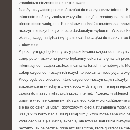
zasadniczo niezmiernie skomplikowane.
Należy oczywiście poszukać części do maszyn przez internet. Be
internecie możemy znaleźć wszystko – części, namiary na takie f
ofercie cięcie wodą, etc. Początkowo jednakże musimy zastanowić
maszyn rolniczych są w istocie doskonałym wyborem. W zasadz
własną uwagę na tylko i wyłącznie solidne części do maszyn, bo 
zadowolenie.
A poza tym gdy będziemy przy poszukiwaniu części do maszyn z
cenę, potem prawie na pewno będziemy uskarżali się na ich jak
informacji dot. części znaleźć można na forach internetowych. M
zakup części do maszyn rolniczych to poważna inwestycja, a wi
Kiedy będziesz wiedzieć, które części do maszyn są w należytym
sprzedawcami w jednym z e-sklepów – dzisiaj nie ma najmniejsz
części do maszyn rolniczych przez internet. Przecież w sklepach 
opisy, a więc nie kupujemy tak zwanego kota w worku.|Zapewne sz
się na co dzień usługami dotyczącymi cięcia strumieniem wody, 
wszystkim korzystać z usług takiej firmy, która może zapewnić n
które cechuje się świetną jakością, ale również naturalnie niewy
możemy jak najbardziej odnaleźć taką firmę, która gwarantuje ca