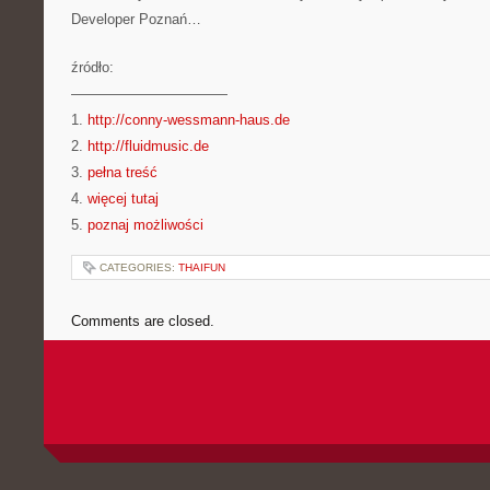
Developer Poznań…
źródło:
———————————
1.
http://conny-wessmann-haus.de
2.
http://fluidmusic.de
3.
pełna treść
4.
więcej tutaj
5.
poznaj możliwości
CATEGORIES:
THAIFUN
Comments are closed.