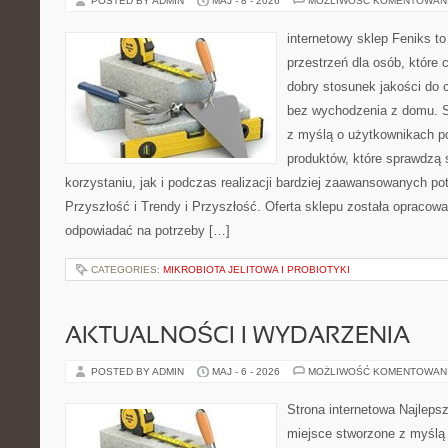
POSTED BY ADMIN
MAJ - 8 - 2026
MOŻLIWOŚĆ KOMENTOWAN
internetowy sklep Feniks to
przestrzeń dla osób, które 
dobry stosunek jakości do 
bez wychodzenia z domu. S
z myślą o użytkownikach p
produktów, które sprawdzą 
korzystaniu, jak i podczas realizacji bardziej zaawansowanych po
Przyszłość i Trendy i Przyszłość. Oferta sklepu została opracow
odpowiadać na potrzeby […]
CATEGORIES:
MIKROBIOTA JELITOWA I PROBIOTYKI
AKTUALNOŚCI I WYDARZENIA
POSTED BY ADMIN
MAJ - 6 - 2026
MOŻLIWOŚĆ KOMENTOWAN
Strona internetowa Najleps
miejsce stworzone z myślą 