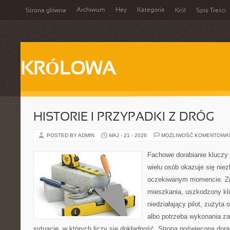
Archiwum
Hey
Kategorie
Strona główna
Król
Spis Treści
KRÓLOWA
HISTORIE I PRZYPADKI Z DRÓG
POSTED BY ADMIN
MAJ - 21 - 2026
MOŻLIWOŚĆ KOMENTOWA
Fachowe dorabianie kluczy t
wielu osób okazuje się nie
oczekiwanym momencie. Zg
mieszkania, uszkodzony k
niedziałający pilot, zużyt
albo potrzeba wykonania z
sytuacje, w których liczy się dokładność. Strona poświęcona dora