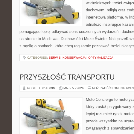
wartościowych treści zwią
duchowym, religią oraz codz
internetowa platforma, w kt
odnaleźć inspirujące kazani
pomagające lepiej odkrywać sens codziennych wydarzeń i ducho
na stronie to Modlitwa i Duchowość i Msze Święte. NajlepszeKaza
z myślą o osobach, które chcą regularnie poznawać treści niosą
CATEGORIES:
SERWIS, KONSERWACJA I OPTYMALIZACJA
PRZYSZŁOŚĆ TRANSPORTU
POSTED BY ADMIN
MAJ - 5 - 2026
MOŻLIWOŚĆ KOMENTOWAN
Moto Concierge to motoryza
który został przygotowany
lepiej rozumieć rynek motor
przede wszystkim na użyte
związanych z sprawdzanie