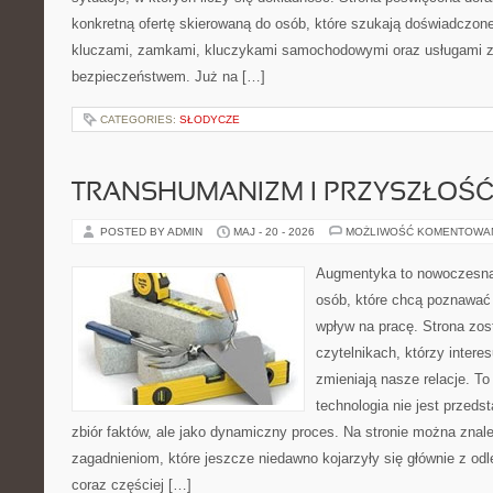
konkretną ofertę skierowaną do osób, które szukają doświadczon
kluczami, zamkami, kluczykami samochodowymi oraz usługami 
bezpieczeństwem. Już na […]
CATEGORIES:
SŁODYCZE
TRANSHUMANIZM I PRZYSZŁOŚĆ
POSTED BY ADMIN
MAJ - 20 - 2026
MOŻLIWOŚĆ KOMENTOWA
Augmentyka to nowoczesna 
osób, które chcą poznawać 
wpływ na pracę. Strona zos
czytelnikach, którzy intere
zmieniają nasze relacje. To
technologia nie jest przeds
zbiór faktów, ale jako dynamiczny proces. Na stronie można znal
zagadnieniom, które jeszcze niedawno kojarzyły się głównie z odle
coraz częściej […]