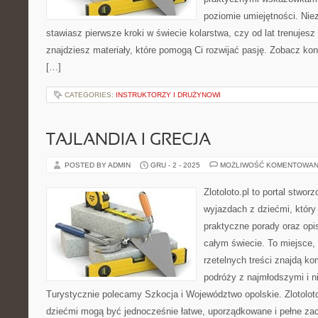
poziomie umiejętności. Niez
stawiasz pierwsze kroki w świecie kolarstwa, czy od lat trenujesz 
znajdziesz materiały, które pomogą Ci rozwijać pasję. Zobacz ko
[…]
CATEGORIES:
INSTRUKTORZY I DRUŻYNOWI
TAJLANDIA I GRECJA
POSTED BY ADMIN
GRU - 2 - 2025
MOŻLIWOŚĆ KOMENTOWAN
Zlotoloto.pl to portal stwo
wyjazdach z dziećmi, który
praktyczne porady oraz opi
całym świecie. To miejsce,
rzetelnych treści znajdą k
podróży z najmłodszymi i n
Turystycznie polecamy Szkocja i Województwo opolskie. Zlotoloto
dziećmi mogą być jednocześnie łatwe, uporządkowane i pełne zac