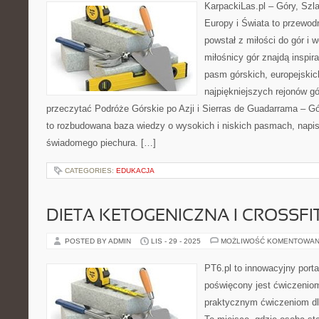
KarpackiLas.pl – Góry, Szl
Europy i Świata to przewodn
powstał z miłości do gór i 
miłośnicy gór znajdą inspir
pasm górskich, europejskic
najpiękniejszych rejonów gó
przeczytać Podróże Górskie po Azji i Sierras de Guadarrama – Gó
to rozbudowana baza wiedzy o wysokich i niskich pasmach, napi
świadomego piechura. […]
CATEGORIES:
EDUKACJA
DIETA KETOGENICZNA I CROSSFI
POSTED BY ADMIN
LIS - 29 - 2025
MOŻLIWOŚĆ KOMENTOWAN
PT6.pl to innowacyjny portal
poświęcony jest ćwiczenio
praktycznym ćwiczeniom dl