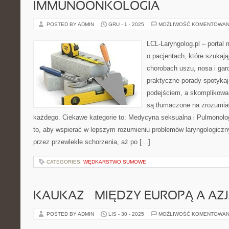
IMMUNOONKOLOGIA
POSTED BY ADMIN
GRU - 1 - 2025
MOŻLIWOŚĆ KOMENTOWAN
LCL-Laryngolog.pl – portal
o pacjentach, które szukaj
chorobach uszu, nosa i gar
praktyczne porady spotyka
podejściem, a skomplikow
są tłumaczone na zrozumia
każdego. Ciekawe kategorie to: Medycyna seksualna i Pulmonolog
to, aby wspierać w lepszym rozumieniu problemów laryngologiczny
przez przewlekłe schorzenia, aż po […]
CATEGORIES:
WĘDKARSTWO SUMOWE
KAUKAZ – MIĘDZY EUROPĄ A AZ
POSTED BY ADMIN
LIS - 30 - 2025
MOŻLIWOŚĆ KOMENTOWAN