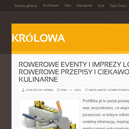
Archiwum
Hey
Kategorie
Strona główna
Król
Spis Treści
KRÓLOWA
ROWEROWE EVENTY I IMPREZY L
ROWEROWE PRZEPISY I CIEKAWO
KULINARNE
POSTED BY ADMIN
GRU - 2 - 2025
MOŻLIWOŚĆ KOMENTOWAN
ProfiBike.pl to portal pośw
oraz wszystkiemu, co wiąże
przestrzeń, w którym miłoś
rzetelną informacją, inspiru
praktycznymi wskazówkami