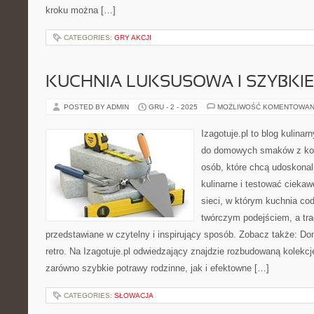
kroku można […]
CATEGORIES:
GRY AKCJI
KUCHNIA LUKSUSOWA I SZYBKIE
POSTED BY ADMIN
GRU - 2 - 2025
MOŻLIWOŚĆ KOMENTOWAN
Izagotuje.pl to blog kulinar
do domowych smaków z ko
osób, które chcą udoskonal
kulinarne i testować ciekaw
sieci, w którym kuchnia co
twórczym podejściem, a tra
przedstawiane w czytelny i inspirujący sposób. Zobacz także: D
retro. Na Izagotuje.pl odwiedzający znajdzie rozbudowaną kolekcj
zarówno szybkie potrawy rodzinne, jak i efektowne […]
CATEGORIES:
SŁOWACJA