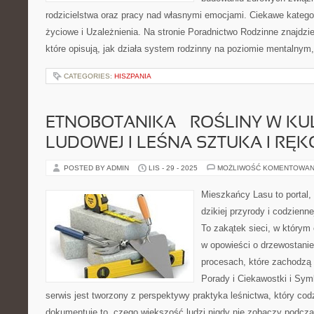
rodzicielstwa oraz pracy nad własnymi emocjami. Ciekawe kategor
życiowe i Uzależnienia. Na stronie Poradnictwo Rodzinne znajdzi
które opisują, jak działa system rodzinny na poziomie mentalny
CATEGORIES:
HISZPANIA
ETNOBOTANIKA – ROŚLINY W KU
LUDOWEJ I LEŚNA SZTUKA I RĘ
POSTED BY ADMIN
LIS - 29 - 2025
MOŻLIWOŚĆ KOMENTOWAN
Mieszkańcy Lasu to portal, 
dzikiej przyrody i codzienn
To zakątek sieci, w którym
w opowieści o drzewostanie
procesach, które zachodzą
Porady i Ciekawostki i Sym
serwis jest tworzony z perspektywy praktyka leśnictwa, który cod
dokumentuje to, czego większość ludzi nigdy nie zobaczy podcza