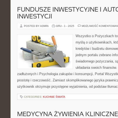
FUNDUSZE INWESTYCYJNE I AU
INWESTYCJI
POSTED BY ADMIN
GRU - 1 - 2025
MOŻLIWOŚĆ KOMENTOWAN
Wszystko o Pożyczkach to s
myślą o użytkownikach, któ
kredytów i budżetu domoweg
jednym portalu zebrano inf
świadomego pożyczania, sp
układania swoich finansów.
zadłużonych i Psychologia zakupów i konsumpcji. Portal Wszyst
prostotę i rzeczowość. Zamiast skomplikowanego języka prawni
użytkownik otrzymuje przystępne wyjaśnienia, od podstaw tłumac
CATEGORIES:
KUCHNIE ŚWIATA
MEDYCYNA ŻYWIENIA KLINICZNE