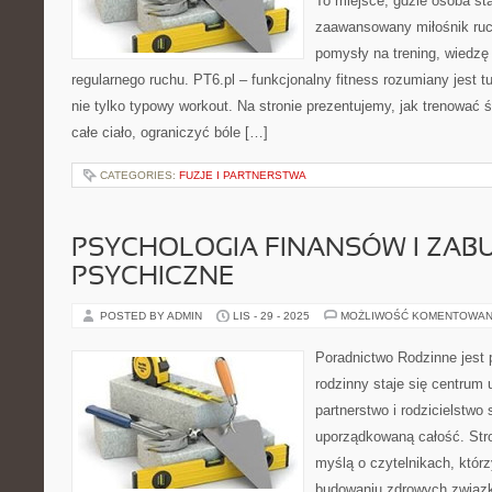
To miejsce, gdzie osoba sta
zaawansowany miłośnik ru
pomysły na trening, wiedzę
regularnego ruchu. PT6.pl – funkcjonalny fitness rozumiany jest t
nie tylko typowy workout. Na stronie prezentujemy, jak trenować
całe ciało, ograniczyć bóle […]
CATEGORIES:
FUZJE I PARTNERSTWA
PSYCHOLOGIA FINANSÓW I ZAB
PSYCHICZNE
POSTED BY ADMIN
LIS - 29 - 2025
MOŻLIWOŚĆ KOMENTOWAN
Poradnictwo Rodzinne jest 
rodzinny staje się centrum 
partnerstwo i rodzicielstwo 
uporządkowaną całość. Str
myślą o czytelnikach, któr
budowaniu zdrowych związ