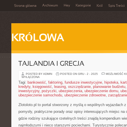
Archiwum
Hey
Kategorie
Strona główna
Król
Spis Treści
KRÓLOWA
TAJLANDIA I GRECJA
POSTED BY ADMIN
POSTED ON GRU - 2 - 2025
MOŻLIWOŚĆ 
WYŁĄCZONA
Tagi:
bankowość
,
faktoring
,
fundusze inwestycyjne
,
hipoteka
,
kar
kredyty
,
księgowość
,
leasing
,
oszczędzanie
,
planowanie budżetu
inwestycyjny
,
pożyczki
,
ubezpieczenia
,
ubezpieczenie domu
,
ube
ubezpieczenie samochodu
,
ubezpieczenie zdrowotne
,
zarządzani
Zlotoloto.pl to portal stworzony z myślą o wspólnych wyjazdach z
pomysły, praktyczne porady oraz opisy interesujących miejsc na 
gdzie rodziny szukające rzetelnych treści znajdą kompendium wi
najmłodszymi i nieco starszymi pociechami. Turystycznie polec