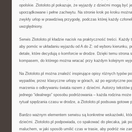
opolskie. Zlotoloto.pl pokazuje, że wyjazdy z dziećmi mogą być j
uporządkowane i pełne zachwytu. Na stronie krok po kroku można
zwykły urlop w prawdziwą przygodę, podczas której każdy członek
uwzględniony.
Serwis Zlotoloto.pl kładzie nacisk na praktyczność treści. Każdy t
aby pomóc w układaniu wyjazdu od A do Z: od wyboru kierunku, p
detale, które decydują o komforcie w drodze. Dzięki temu strona
kompasem, do którego można wracać przy każdym kolejnym wyje
Na Zlotoloto.pl można znaleźć inspirujące opisy różnych typów 
wypadów, przez klasyczne urlopy w górach, aż po egzotyczne podr
marzenia o odkrywaniu świata razem z dziećmi. Autorzy tekstów p
jednego “idealnego” sposobu podróżowania – każda rodzina moż
rytuał spędzania czasu w drodze, a Zlotoloto.pl podsuwa gotowe 
Bardzo ważnym elementem serwisu są konkretne wskazówki, któr
dziećmi. Zlotoloto.pl podpowiada, co spakować do plecaka, jak po
maluchem, w jaki sposób umilić czas w trasie, aby podróż nie za