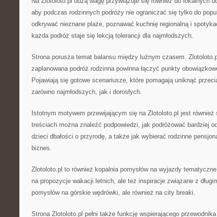
Na Zlotoloto.pl dużą wagę przywiązuje się również do lokalnych 
aby podczas rodzinnych podróży nie ograniczać się tylko do popu
odkrywać nieznane plaże, poznawać kuchnię regionalną i spotyk
każda podróż staje się lekcją tolerancji dla najmłodszych.
Strona porusza temat balansu między luźnym czasem. Zlotoloto.p
zaplanowana podróż rodzinna powinna łączyć punkty obowiązkow
Pojawiają się gotowe scenariusze, które pomagają uniknąć przec
zarówno najmłodszych, jak i dorosłych.
Istotnym motywem przewijającym się na Zlotoloto.pl jest również
treściach można znaleźć podpowiedzi, jak podróżować bardziej od
dzieci dbałości o przyrodę, a także jak wybierać rodzinne pensjona
biznes.
Zlotoloto.pl to również kopalnia pomysłów na wyjazdy tematyczne
na propozycje wakacji letnich, ale też inspiracje związane z dług
pomysłów na górskie wędrówki, ale również na city breaki.
Strona Zlotoloto.pl pełni także funkcję wspierającego przewodnika