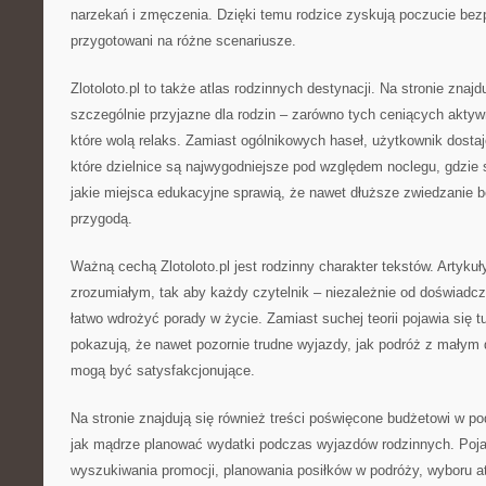
narzekań i zmęczenia. Dzięki temu rodzice zyskują poczucie bez
przygotowani na różne scenariusze.
Zlotoloto.pl to także atlas rodzinnych destynacji. Na stronie znajd
szczególnie przyjazne dla rodzin – zarówno tych ceniących aktyw
które wolą relaks. Zamiast ogólnikowych haseł, użytkownik dosta
które dzielnice są najwygodniejsze pod względem noclegu, gdzie s
jakie miejsca edukacyjne sprawią, że nawet dłuższe zwiedzanie 
przygodą.
Ważną cechą Zlotoloto.pl jest rodzinny charakter tekstów. Artyku
zrozumiałym, tak aby każdy czytelnik – niezależnie od doświadc
łatwo wdrożyć porady w życie. Zamiast suchej teorii pojawia się tu
pokazują, że nawet pozornie trudne wyjazdy, jak podróż z małym 
mogą być satysfakcjonujące.
Na stronie znajdują się również treści poświęcone budżetowi w pod
jak mądrze planować wydatki podczas wyjazdów rodzinnych. Pojaw
wyszukiwania promocji, planowania posiłków w podróży, wyboru atra