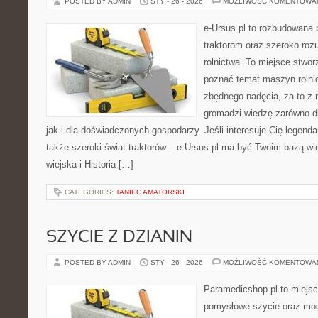
POSTED BY ADMIN
STY - 26 - 2026
MOŻLIWOŚĆ KOMENTOWA
e-Ursus.pl to rozbudowana 
traktorom oraz szeroko roz
rolnictwa. To miejsce stwor
poznać temat maszyn rolni
zbędnego nadęcia, za to z 
gromadzi wiedzę zarówno dl
jak i dla doświadczonych gospodarzy. Jeśli interesuje Cię legenda
także szeroki świat traktorów – e-Ursus.pl ma być Twoim bazą 
wiejska i Historia […]
CATEGORIES:
TANIEC AMATORSKI
SZYCIE Z DZIANIN
POSTED BY ADMIN
STY - 26 - 2026
MOŻLIWOŚĆ KOMENTOWA
Paramedicshop.pl to miejsc
pomysłowe szycie oraz mod