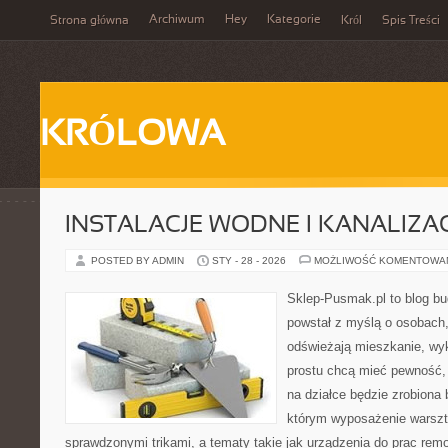
Archiwum
Hey
Kategorie
Strona główna
Król
Spis Treści
KRÓLOWA
INSTALACJE WODNE I KANALIZA
POSTED BY ADMIN
STY - 28 - 2026
MOŻLIWOŚĆ KOMENTOWA
Sklep-Pusmak.pl to blog b
powstał z myślą o osobach
odświeżają mieszkanie, wy
prostu chcą mieć pewność,
na działce będzie zrobiona 
którym wyposażenie warszta
sprawdzonymi trikami, a tematy takie jak urządzenia do prac rem