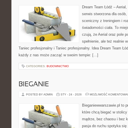
Dream Team Łódź – Aerial, 
serwis stworzona dla osób,
sceniczny z treningiem i ro
świadomości ciała. To miej
czują, że Aerial oraz pole po
spełnienie, ale też realnie
Taniec profesjonalny i Taniec profesjonalny. Idea Dream Team Łód
każdy z nas może zacząć w swoim tempie: […]
CATEGORIES:
BUDOWNICTWO
BIEGANIE
POSTED BY ADMIN
STY - 24 - 2026
MOŻLIWOŚĆ KOMENTOWA
Bieganiewwarszawie.pl to p
które chcą biegać w stolicy
mądrze, bez chaosu i bez ko
pasja do ruchu spotyka si