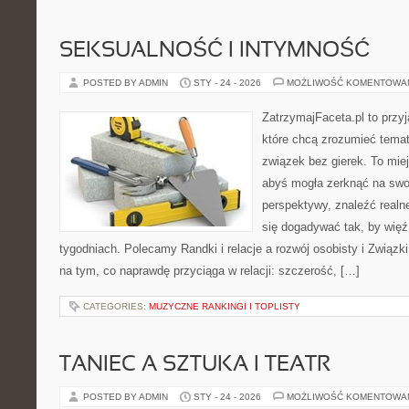
SEKSUALNOŚĆ I INTYMNOŚĆ
POSTED BY ADMIN
STY - 24 - 2026
MOŻLIWOŚĆ KOMENTOWA
ZatrzymajFaceta.pl to przyj
które chcą zrozumieć tema
związek bez gierek. To mie
abyś mogła zerknąć na swoj
perspektywy, znaleźć real
się dogadywać tak, by więź 
tygodniach. Polecamy Randki i relacje a rozwój osobisty i Związki
na tym, co naprawdę przyciąga w relacji: szczerość, […]
CATEGORIES:
MUZYCZNE RANKINGI I TOPLISTY
TANIEC A SZTUKA I TEATR
POSTED BY ADMIN
STY - 24 - 2026
MOŻLIWOŚĆ KOMENTOWA