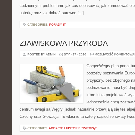
codziennymi problemami: jak coś dopasować, jak zamocować ele
usterkę oraz jak dobrać surowce […]
CATEGORIES:
PORADY IT
ZJAWISKOWA PRZYRODA
POSTED BY ADMIN
STY - 27 - 2026
MOŻLIWOŚĆ KOMENTOWA
GorąceWęgry.pl to portal tu
potrzeby poznawania Euro
przyjazny, bez zbędnego na
podróżowanie musi być drog
które lubią projektować wyj
jednocześnie chcą zostawi
centrum uwagi są Węgry, jednak naturalnie przewijają się też alpej
Czechy oraz Słowacja. To właśnie ta cztery sąsiednie światy two
CATEGORIES:
ADOPCJE I HISTORIE ZWIERZĄT