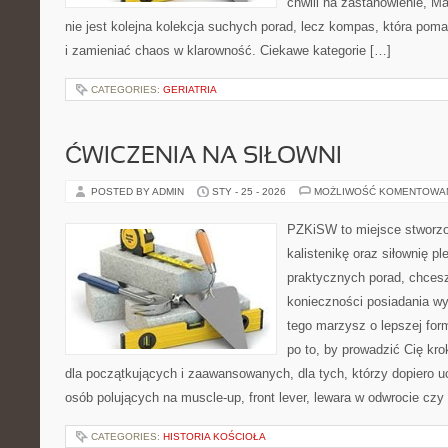
chwili na zastanowienie, Mar
nie jest kolejna kolekcja suchych porad, lecz kompas, która p
i zamieniać chaos w klarowność. Ciekawe kategorie […]
CATEGORIES:
GERIATRIA
ĆWICZENIA NA SIŁOWNI
POSTED BY ADMIN
STY - 25 - 2026
MOŻLIWOŚĆ KOMENTOWA
PZKiSW to miejsce stworzo
kalistenikę oraz siłownię p
praktycznych porad, chce
konieczności posiadania w
tego marzysz o lepszej form
po to, by prowadzić Cię kr
dla początkujących i zaawansowanych, dla tych, którzy dopiero uc
osób polujących na muscle-up, front lever, lewara w odwrocie czy
CATEGORIES:
HISTORIA KOŚCIOŁA