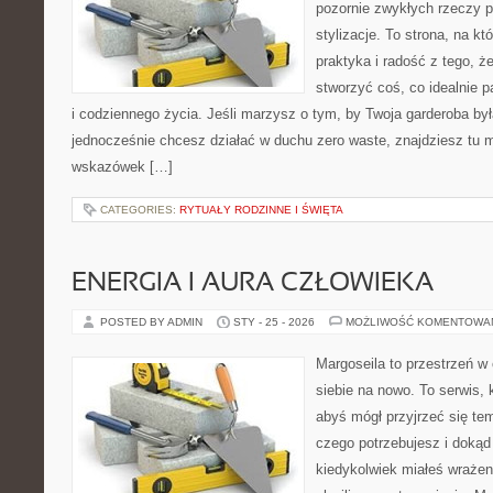
pozornie zwykłych rzeczy p
stylizacje. To strona, na któ
praktyka i radość z tego, 
stworzyć coś, co idealnie p
i codziennego życia. Jeśli marzysz o tym, by Twoja garderoba by
jednocześnie chcesz działać w duchu zero waste, znajdziesz tu m
wskazówek […]
CATEGORIES:
RYTUAŁY RODZINNE I ŚWIĘTA
ENERGIA I AURA CZŁOWIEKA
POSTED BY ADMIN
STY - 25 - 2026
MOŻLIWOŚĆ KOMENTOWA
Margoseila to przestrzeń w
siebie na nowo. To serwis, 
abyś mógł przyjrzeć się tem
czego potrzebujesz i dokąd
kiedykolwiek miałeś wrażeni