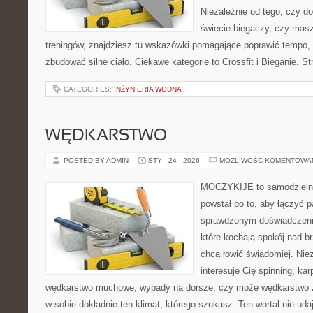
Niezależnie od tego, czy d
świecie biegaczy, czy masz
treningów, znajdziesz tu wskazówki pomagające poprawić tempo, 
zbudować silne ciało. Ciekawe kategorie to Crossfit i Bieganie. S
CATEGORIES:
INŻYNIERIA WODNA
WĘDKARSTWO
POSTED BY ADMIN
STY - 24 - 2026
MOŻLIWOŚĆ KOMENTOWA
MOCZYKIJE to samodzielny 
powstał po to, aby łączyć 
sprawdzonym doświadczenie
które kochają spokój nad b
chcą łowić świadomiej. Niez
interesuje Cię spinning, kar
wędkarstwo muchowe, wypady na dorsze, czy może wędkarstw
w sobie dokładnie ten klimat, którego szukasz. Ten wortal nie uda