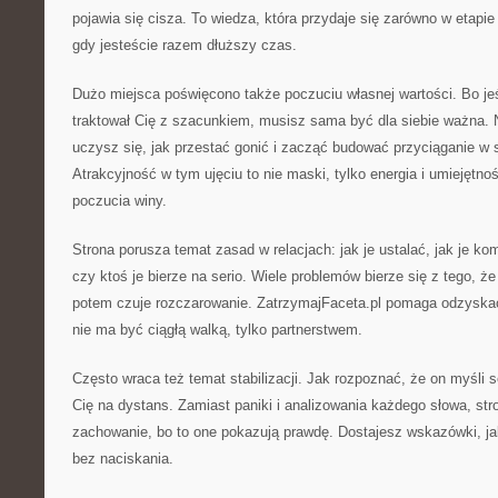
pojawia się cisza. To wiedza, która przydaje się zarówno w etapie
gdy jesteście razem dłuższy czas.
Dużo miejsca poświęcono także poczuciu własnej wartości. Bo jeś
traktował Cię z szacunkiem, musisz sama być dla siebie ważna. 
uczysz się, jak przestać gonić i zacząć budować przyciąganie w 
Atrakcyjność w tym ujęciu to nie maski, tylko energia i umiejętno
poczucia winy.
Strona porusza temat zasad w relacjach: jak je ustalać, jak je k
czy ktoś je bierze na serio. Wiele problemów bierze się z tego, że
potem czuje rozczarowanie. ZatrzymajFaceta.pl pomaga odzyskać
nie ma być ciągłą walką, tylko partnerstwem.
Często wraca też temat stabilizacji. Jak rozpoznać, że on myśli s
Cię na dystans. Zamiast paniki i analizowania każdego słowa, s
zachowanie, bo to one pokazują prawdę. Dostajesz wskazówki, j
bez naciskania.