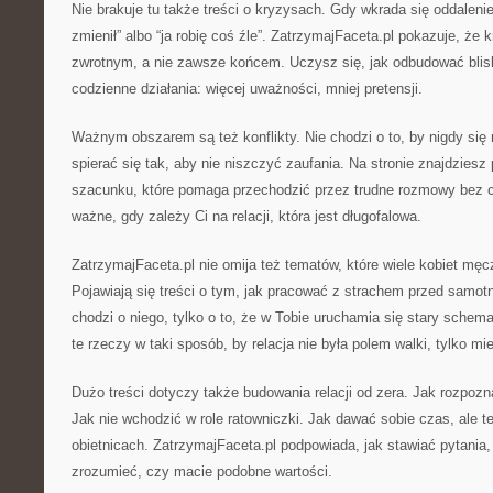
Nie brakuje tu także treści o kryzysach. Gdy wkrada się oddalenie
zmienił” albo “ja robię coś źle”. ZatrzymajFaceta.pl pokazuje, ż
zwrotnym, a nie zawsze końcem. Uczysz się, jak odbudować blis
codzienne działania: więcej uważności, mniej pretensji.
Ważnym obszarem są też konflikty. Nie chodzi o to, by nigdy się 
spierać się tak, aby nie niszczyć zaufania. Na stronie znajdziesz
szacunku, które pomaga przechodzić przez trudne rozmowy bez c
ważne, gdy zależy Ci na relacji, która jest długofalowa.
ZatrzymajFaceta.pl nie omija też tematów, które wiele kobiet męc
Pojawiają się treści o tym, jak pracować z strachem przed samo
chodzi o niego, tylko o to, że w Tobie uruchamia się stary schem
te rzeczy w taki sposób, by relacja nie była polem walki, tylko m
Dużo treści dotyczy także budowania relacji od zera. Jak rozpozn
Jak nie wchodzić w role ratowniczki. Jak dawać sobie czas, ale t
obietnicach. ZatrzymajFaceta.pl podpowiada, jak stawiać pytania
zrozumieć, czy macie podobne wartości.