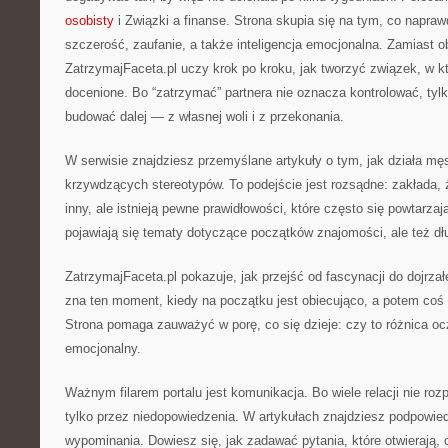
osobisty
i Związki a finanse. Strona skupia się na tym, co naprawd
szczerość, zaufanie, a także inteligencja emocjonalna. Zamiast ob
ZatrzymajFaceta.pl uczy krok po kroku, jak tworzyć związek, w kt
docenione. Bo “zatrzymać” partnera nie oznacza kontrolować, tyl
budować dalej — z własnej woli i z przekonania.
W serwisie znajdziesz przemyślane artykuły o tym, jak działa mę
krzywdzących stereotypów. To podejście jest rozsądne: zakłada,
inny, ale istnieją pewne prawidłowości, które często się powtarzaj
pojawiają się tematy dotyczące początków znajomości, ale też d
ZatrzymajFaceta.pl pokazuje, jak przejść od fascynacji do dojrzał
zna ten moment, kiedy na początku jest obiecująco, a potem co
Strona pomaga zauważyć w porę, co się dzieje: czy to różnica o
emocjonalny.
Ważnym filarem portalu jest komunikacja. Bo wiele relacji nie roz
tylko przez niedopowiedzenia. W artykułach znajdziesz podpowied
wypominania. Dowiesz się, jak zadawać pytania, które otwierają, 