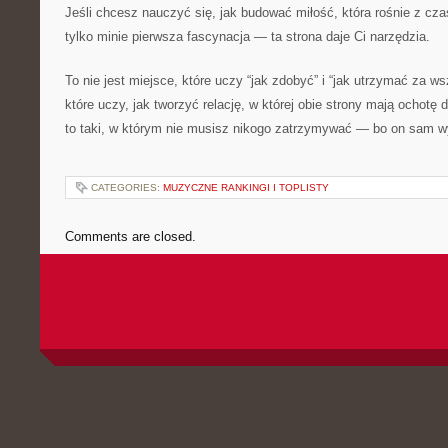
Jeśli chcesz nauczyć się, jak budować miłość, która rośnie z cz
tylko minie pierwsza fascynacja — ta strona daje Ci narzędzia.
To nie jest miejsce, które uczy “jak zdobyć” i “jak utrzymać za w
które uczy, jak tworzyć relację, w której obie strony mają ochotę
to taki, w którym nie musisz nikogo zatrzymywać — bo on sam wy
CATEGORIES:
MUZYCZNE RANKINGI I TOPLISTY
Comments are closed.