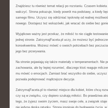
Znajdziesz tu również temat relacji po rozstaniu. Czasem kobieta
walczyć. Strona pokazuje, kiedy powrót ma podstawy, a kiedy będ
samego filmu. Uczysz się odróżniać tęsknotę od realnej możliwo
nowego. Dostajesz też wskazówki, jak wracać do siebie bez goni
Wyjątkowo ważny jest przekaz, że miłość to nie ciągłe testowanie
jednej stronie. ZatrzymajFaceta.pl uczy, że możesz być jednocześ
konsekwentna. Możesz mówić o swoich potrzebach bez poczucia 
jego bez przerywania.
Na stronie pojawiają się także materiały o temperamentach. Nie po
zachowania, ale by lepiej rozumieć, dlaczego ktoś reaguje milcz
mu mówić o emocjach. Zamiast brać wszystko do siebie, uczysz s
pozwala podejmować mądrzejsze decyzje.
ZatrzymajFaceta.pl to również miejsce dla kobiet, które chcą rozwi
czy są w związku, czy dopiero szukają miłości. Bo prawdziwa atr
tego, że żyjesz swoim życiem, masz swoje cele, a związek staje
nie jedyną deską ratunku. Strona inspiruje do budowania życia, w 