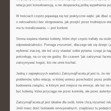
relacja jest konsekwencją, a nie desperacką próbą wypełnienia pus
W treściach często pojawiają się też praktyczne wątki: jak dbać 
o seksualności bez skrępowania, jak przejść przez trudniejsze e
ma tu moralizowania — jest konkret.
Strona wspiera również kobiety, które zbyt często trafiały na oso
odpowiedzialności. Pomaga zrozumieć, dlaczego tak się dzieje i j
wybierać inaczej, ale też uczy stawiać sobie pytania: czego ja n
potrzebuję, na co się nie godzę. Bo czasem “jak zatrzymać faceta
zatrzymywać kogoś, kto nie umie kochać.
Jedną z największych wartości ZatrzymajFaceta.pl jest to, że nie 
problemów, tylko relację, w której umiesz przechodzić przez pro
budowania związku, w którym jest miejsce na emocje, ale też na s
być kobietą, która przyciąga nie przez kontrolę, ale przez autent
ZatrzymajFaceta.pl jest idealne dla osób, które chcą rozumieć rel
Jeśli masz dość huśtawek emocjonalnych, znajdziesz tu podejści