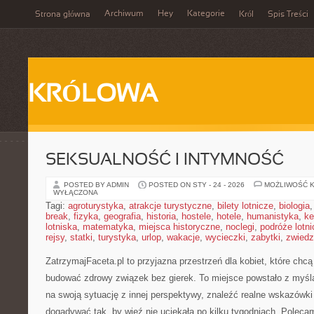
Archiwum
Hey
Kategorie
Strona główna
Król
Spis Treści
KRÓLOWA
SEKSUALNOŚĆ I INTYMNOŚĆ
POSTED BY ADMIN
POSTED ON STY - 24 - 2026
MOŻLIWOŚĆ 
WYŁĄCZONA
Tagi:
agroturystyka
,
atrakcje turystyczne
,
bilety lotnicze
,
biologia
break
,
fizyka
,
geografia
,
historia
,
hostele
,
hotele
,
humanistyka
,
ke
lotniska
,
matematyka
,
miejsca historyczne
,
noclegi
,
podróże lotn
rejsy
,
statki
,
turystyka
,
urlop
,
wakacje
,
wycieczki
,
zabytki
,
zwiedz
ZatrzymajFaceta.pl to przyjazna przestrzeń dla kobiet, które chc
budować zdrowy związek bez gierek. To miejsce powstało z myśl
na swoją sytuację z innej perspektywy, znaleźć realne wskazówki
dogadywać tak, by więź nie uciekała po kilku tygodniach. Polec