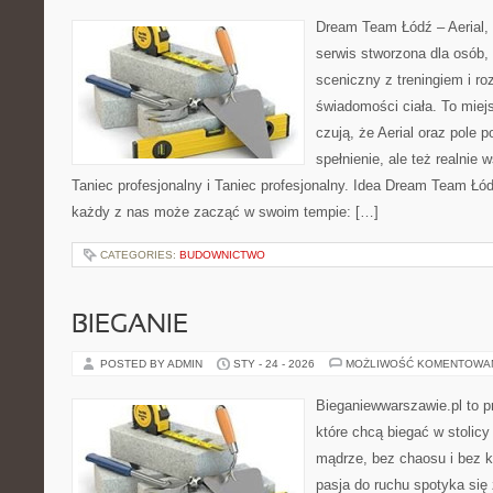
Dream Team Łódź – Aerial, 
serwis stworzona dla osób,
sceniczny z treningiem i ro
świadomości ciała. To miej
czują, że Aerial oraz pole po
spełnienie, ale też realnie
Taniec profesjonalny i Taniec profesjonalny. Idea Dream Team Łód
każdy z nas może zacząć w swoim tempie: […]
CATEGORIES:
BUDOWNICTWO
BIEGANIE
POSTED BY ADMIN
STY - 24 - 2026
MOŻLIWOŚĆ KOMENTOWA
Bieganiewwarszawie.pl to p
które chcą biegać w stolicy
mądrze, bez chaosu i bez ko
pasja do ruchu spotyka si