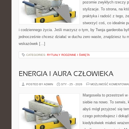
pozornie zwykłych rzeczy p
stylizacje. To strona, na któ
praktyka i radość z tego, 
stworzyć coś, co idealnie p
i codziennego życia. Jeśli marzysz o tym, by Twoja garderoba by
jednocześnie chcesz działać w duchu zero waste, znajdziesz tu m
wskazówek […]
CATEGORIES:
RYTUAŁY RODZINNE I ŚWIĘTA
ENERGIA I AURA CZŁOWIEKA
POSTED BY ADMIN
STY - 25 - 2026
MOŻLIWOŚĆ KOMENTOWA
Margoseila to przestrzeń w
siebie na nowo. To serwis, 
abyś mógł przyjrzeć się tem
czego potrzebujesz i dokąd
kiedykolwiek miałeś wrażeni