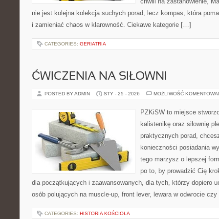
chwili na zastanowienie, Mar
nie jest kolejna kolekcja suchych porad, lecz kompas, która p
i zamieniać chaos w klarowność. Ciekawe kategorie […]
CATEGORIES:
GERIATRIA
ĆWICZENIA NA SIŁOWNI
POSTED BY ADMIN
STY - 25 - 2026
MOŻLIWOŚĆ KOMENTOWA
PZKiSW to miejsce stworzo
kalistenikę oraz siłownię p
praktycznych porad, chce
konieczności posiadania w
tego marzysz o lepszej form
po to, by prowadzić Cię kr
dla początkujących i zaawansowanych, dla tych, którzy dopiero uc
osób polujących na muscle-up, front lever, lewara w odwrocie czy
CATEGORIES:
HISTORIA KOŚCIOŁA