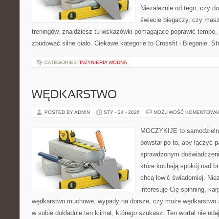
Niezależnie od tego, czy d
świecie biegaczy, czy masz
treningów, znajdziesz tu wskazówki pomagające poprawić tempo, 
zbudować silne ciało. Ciekawe kategorie to Crossfit i Bieganie. S
CATEGORIES:
INŻYNIERIA WODNA
WĘDKARSTWO
POSTED BY ADMIN
STY - 24 - 2026
MOŻLIWOŚĆ KOMENTOWA
MOCZYKIJE to samodzielny 
powstał po to, aby łączyć 
sprawdzonym doświadczenie
które kochają spokój nad b
chcą łowić świadomiej. Niez
interesuje Cię spinning, kar
wędkarstwo muchowe, wypady na dorsze, czy może wędkarstw
w sobie dokładnie ten klimat, którego szukasz. Ten wortal nie uda