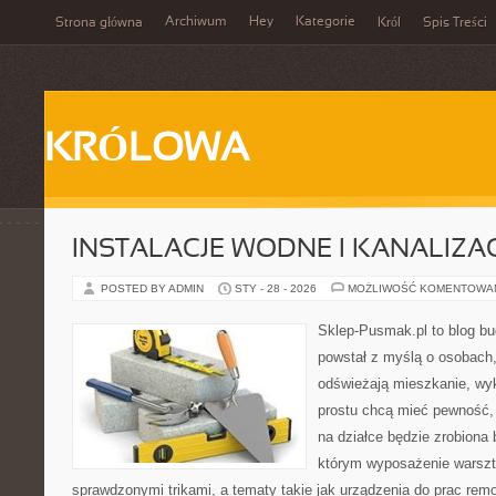
Archiwum
Hey
Kategorie
Strona główna
Król
Spis Treści
KRÓLOWA
INSTALACJE WODNE I KANALIZA
POSTED BY ADMIN
STY - 28 - 2026
MOŻLIWOŚĆ KOMENTOWA
Sklep-Pusmak.pl to blog b
powstał z myślą o osobach
odświeżają mieszkanie, wy
prostu chcą mieć pewność,
na działce będzie zrobiona 
którym wyposażenie warszta
sprawdzonymi trikami, a tematy takie jak urządzenia do prac rem