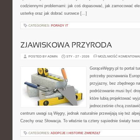
codziennymi problemami: jak coś dopasować, jak zamocować ele
usterkę oraz jak dobrać surowce […]
CATEGORIES:
PORADY IT
ZJAWISKOWA PRZYRODA
POSTED BY ADMIN
STY - 27 - 2026
MOŻLIWOŚĆ KOMENTOWA
GorąceWęgry.pl to portal tu
potrzeby poznawania Euro
przyjazny, bez zbędnego na
podróżowanie musi być drog
które lubią projektować wyj
jednocześnie chcą zostawi
centrum uwagi są Węgry, jednak naturalnie przewijają się też alpej
Czechy oraz Słowacja. To właśnie ta cztery sąsiednie światy two
CATEGORIES:
ADOPCJE I HISTORIE ZWIERZĄT