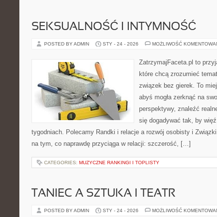
SEKSUALNOŚĆ I INTYMNOŚĆ
POSTED BY ADMIN
STY - 24 - 2026
MOŻLIWOŚĆ KOMENTOWA
ZatrzymajFaceta.pl to przyj
które chcą zrozumieć tema
związek bez gierek. To mie
abyś mogła zerknąć na swoj
perspektywy, znaleźć real
się dogadywać tak, by więź 
tygodniach. Polecamy Randki i relacje a rozwój osobisty i Związki
na tym, co naprawdę przyciąga w relacji: szczerość, […]
CATEGORIES:
MUZYCZNE RANKINGI I TOPLISTY
TANIEC A SZTUKA I TEATR
POSTED BY ADMIN
STY - 24 - 2026
MOŻLIWOŚĆ KOMENTOWA