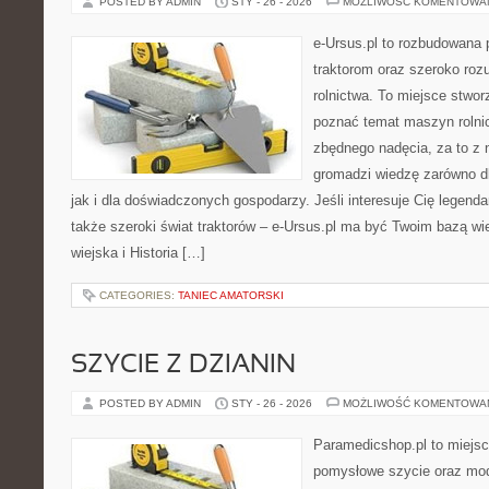
POSTED BY ADMIN
STY - 26 - 2026
MOŻLIWOŚĆ KOMENTOWA
e-Ursus.pl to rozbudowana 
traktorom oraz szeroko roz
rolnictwa. To miejsce stwor
poznać temat maszyn rolni
zbędnego nadęcia, za to z 
gromadzi wiedzę zarówno dl
jak i dla doświadczonych gospodarzy. Jeśli interesuje Cię legenda
także szeroki świat traktorów – e-Ursus.pl ma być Twoim bazą 
wiejska i Historia […]
CATEGORIES:
TANIEC AMATORSKI
SZYCIE Z DZIANIN
POSTED BY ADMIN
STY - 26 - 2026
MOŻLIWOŚĆ KOMENTOWA
Paramedicshop.pl to miejsc
pomysłowe szycie oraz mod