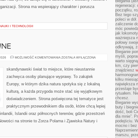
biegania (asf
regeneracji:
rganizacji. Strona ma wspierający charakter i porusza
początku, ro
Bez tego szy
poleci w dół
zaliczenie d
NAUKI I TECHNOLOGII
móc powiedzi
jak lokomoty
ważniejsza n
połowy swoje
WNE
odkrywają, że
Bieganie po
myśli, popr
PODRÓŻE
 2026
MOŻLIWOŚĆ KOMENTOWANIA
ZOSTAŁA WYŁĄCZONA
warto sięgną
AKTYWNE
km, czy pie
skandynawski świat to miejsce, które nieustannie
znajdziesz
w
harmonogram
zachwyca osoby planujące wyprawy. To zakątek
kilku miesią
Europy, w którym dzika natura spotyka się z lokalną
największa 
przestaje by
kulturą, a każda przygoda może stać się wyjątkowym
rytuałem. Ni
chcesz.
doświadczeniem. Strona poświęcona tej tematyce jest
Bieganie wy
praktycznym przewodnikiem dla osób, które chcą lepiej
buty i biegn
dość, boli C
inlandii, Islandii oraz północnych terenów, gdzie przestrzeń
dla mnie”. P
owości na stronie to Zorza Polarna i Zjawiska Natury i
podejściu. 
mocno i bez 
Naprzemienn
marszu, prz