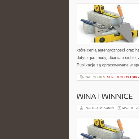
które cenią autentyczności oraz h
dotyczące mody, dbania o siebie, z
Publikacje są opracowywane w spo
CATEGORIES:
SUPERFOODS I SKŁ
WINA I WINNICE
POSTED BY ADMIN
MAJ - 9 - 2