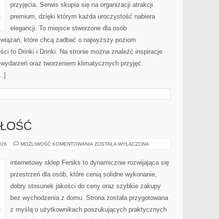
przyjęcia. Serwis skupia się na organizacji atrakcji
premium, dzięki którym każda uroczystość nabiera
elegancji. To miejsce stworzone dla osób
związań, które chcą zadbać o najwyższy poziom
i to Drinki i Drinki. Na stronie można znaleźć inspiracje
ą wydarzeń oraz tworzeniem klimatycznych przyjęć.
…]
ZŁOŚĆ
TRENDY
026
MOŻLIWOŚĆ KOMENTOWANIA
ZOSTAŁA WYŁĄCZONA
I
PRZYSZŁOŚĆ
internetowy sklep Feniks to dynamicznie rozwijająca się
przestrzeń dla osób, które cenią solidne wykonanie,
dobry stosunek jakości do ceny oraz szybkie zakupy
bez wychodzenia z domu. Strona została przygotowana
z myślą o użytkownikach poszukujących praktycznych