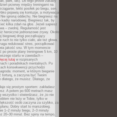
alt, park, las). Do tego proste zasady
 dzień przerwy między treningami na
zciąganie, lekki posiłek po biegu, sen.
bko pojawią się kontuzje, a motywacja
. Nie ignoruj oddechu. Nie biegniesz na
o kadry narodowej. Biegniesz tak, by
eć kilka zdań na głos. Jeżeli sapiesz
wa – zwolnij. Regularność jest
iż heroiczne jednorazowe zrywy. Około
j biegowej drogi początkujący
 ruch to nie tylko ciało, ale też głowa.
maga redukować stres, porządkować
awia jakość snu. W tym momencie
ć po proste plany treningowe 5 km, 10
rwszego startu w zawodach –
ięcej tutaj
w rozpisanych
ach i poradnikach mentalnych. Po
cach konsekwencji przychodzi
nagroda: moment, w którym bieganie
ć torturą, a zaczyna być Twoim
e dlatego, że musisz. Dlatego, że
daje się prostym sportem: zakładasz
iesz. A potem po 600 metrach masz
ię wszystko i stwierdzasz, że „to nie
roblem nie leży w Tobie, tylko w
Większość osób zaczyna za szybko, za
planu. Dobry start to marszobieg.
ie 1–2 minuty biegu, 2–3 minuty
ez 20–30 minut. Bez spiny na tempo,