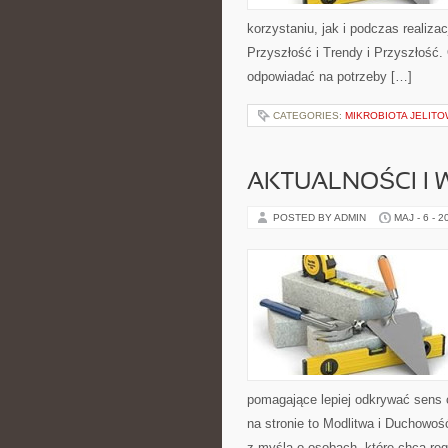
korzystaniu, jak i podczas realiza
Przyszłość i Trendy i Przyszłość.
odpowiadać na potrzeby […]
CATEGORIES:
MIKROBIOTA JELITO
AKTUALNOŚCI I
POSTED BY ADMIN
MAJ - 6 - 2
pomagające lepiej odkrywać sens
na stronie to Modlitwa i Duchowoś
z myślą o osobach, które chcą re