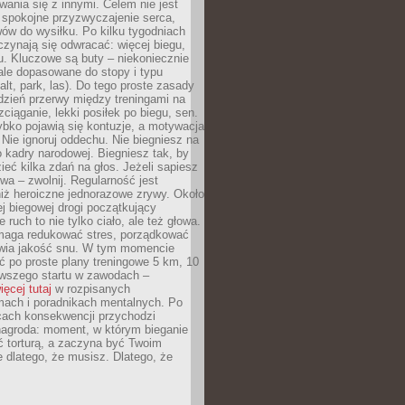
ania się z innymi. Celem nie jest
o spokojne przyzwyczajenie serca,
wów do wysiłku. Po kilku tygodniach
czynają się odwracać: więcej biegu,
. Kluczowe są buty – niekoniecznie
ale dopasowane do stopy i typu
alt, park, las). Do tego proste zasady
 dzień przerwy między treningami na
zciąganie, lekki posiłek po biegu, sen.
bko pojawią się kontuzje, a motywacja
. Nie ignoruj oddechu. Nie biegniesz na
o kadry narodowej. Biegniesz tak, by
eć kilka zdań na głos. Jeżeli sapiesz
wa – zwolnij. Regularność jest
iż heroiczne jednorazowe zrywy. Około
j biegowej drogi początkujący
 ruch to nie tylko ciało, ale też głowa.
maga redukować stres, porządkować
awia jakość snu. W tym momencie
ć po proste plany treningowe 5 km, 10
rwszego startu w zawodach –
ięcej tutaj
w rozpisanych
ach i poradnikach mentalnych. Po
cach konsekwencji przychodzi
nagroda: moment, w którym bieganie
ć torturą, a zaczyna być Twoim
e dlatego, że musisz. Dlatego, że