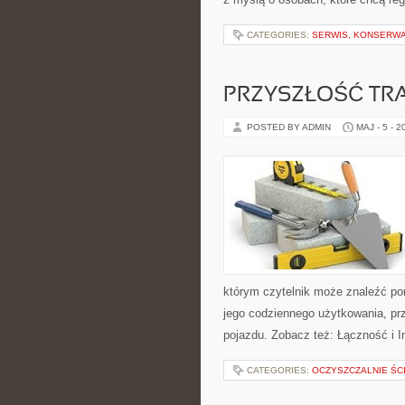
CATEGORIES:
SERWIS, KONSERWA
PRZYSZŁOŚĆ TR
POSTED BY ADMIN
MAJ - 5 - 2
którym czytelnik może znaleźć po
jego codziennego użytkowania, pr
pojazdu. Zobacz też: Łączność i I
CATEGORIES:
OCZYSZCZALNIE ŚC