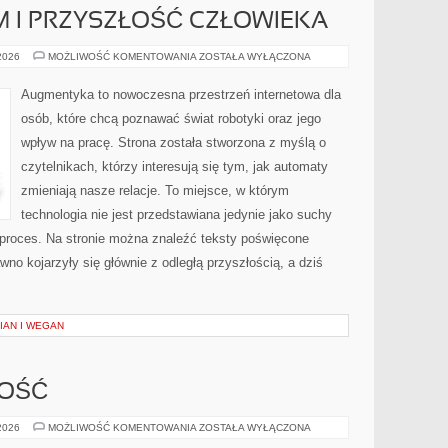
 I PRZYSZŁOŚĆ CZŁOWIEKA
TRANSHUMANIZM
 2026
MOŻLIWOŚĆ KOMENTOWANIA
ZOSTAŁA WYŁĄCZONA
I
PRZYSZŁOŚĆ
CZŁOWIEKA
Augmentyka to nowoczesna przestrzeń internetowa dla
osób, które chcą poznawać świat robotyki oraz jego
wpływ na pracę. Strona została stworzona z myślą o
czytelnikach, którzy interesują się tym, jak automaty
zmieniają nasze relacje. To miejsce, w którym
technologia nie jest przedstawiana jedynie jako suchy
 proces. Na stronie można znaleźć teksty poświęcone
no kojarzyły się głównie z odległą przyszłością, a dziś
IAN I WEGAN
NOŚĆ
SPORT
 2026
MOŻLIWOŚĆ KOMENTOWANIA
ZOSTAŁA WYŁĄCZONA
I