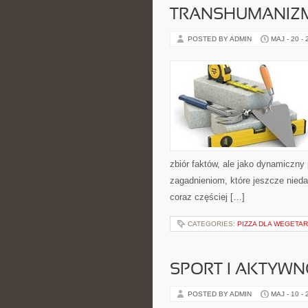
TRANSHUMANIZM
POSTED BY ADMIN
MAJ - 20 -
zbiór faktów, ale jako dynamiczny
zagadnieniom, które jeszcze niedaw
coraz częściej […]
CATEGORIES:
PIZZA DLA WEGETAR
SPORT I AKTYW
POSTED BY ADMIN
MAJ - 10 -