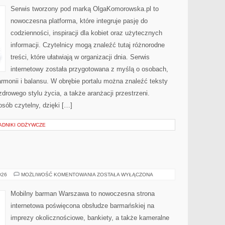
AKTYWNOŚĆ
Serwis tworzony pod marką OlgaKomorowska.pl to
nowoczesna platforma, które integruje pasję do
codzienności, inspiracji dla kobiet oraz użytecznych
informacji. Czytelnicy mogą znaleźć tutaj różnorodne
treści, które ułatwiają w organizacji dnia. Serwis
internetowy została przygotowana z myślą o osobach,
armonii i balansu. W obrębie portalu można znaleźć teksty
drowego stylu życia, a także aranżacji przestrzeni.
sób czytelny, dzięki […]
ADNIKI ODŻYWCZE
WINA
026
MOŻLIWOŚĆ KOMENTOWANIA
ZOSTAŁA WYŁĄCZONA
I
WINNICE
Mobilny barman Warszawa to nowoczesna strona
internetowa poświęcona obsłudze barmańskiej na
imprezy okolicznościowe, bankiety, a także kameralne