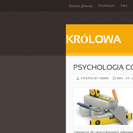
Archiwum
Hey
Strona główna
KRÓLOWA
PSYCHOLOGIA C
POSTED BY ADMIN
MAJ - 23 -
zaprasza do poszukiwania odpowied