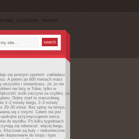
SCRIBE
FACEBOOK
TWITTER
daje się prostym sportem: zakładasz
iesz. A potem po 600 metrach masz
ię wszystko i stwierdzasz, że „to nie
roblem nie leży w Tobie, tylko w
Większość osób zaczyna za szybko, za
planu. Dobry start to marszobieg.
ie 1–2 minuty biegu, 2–3 minuty
ez 20–30 minut. Bez spiny na tempo,
ania się z innymi. Celem nie jest
o spokojne przyzwyczajenie serca,
wów do wysiłku. Po kilku tygodniach
czynają się odwracać: więcej biegu,
. Kluczowe są buty – niekoniecznie
ale dopasowane do stopy i typu