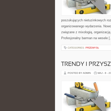
poszukujących nietuzinkowych ro
organizowanego wydarzenia. Nowośc
związane z mixologią, organizacj
Profesjonalny barman na wesele [
CATEGORIES:
PRZEMYSŁ
TRENDY I PRZYS
POSTED BY ADMIN
MAJ - 8 - 2