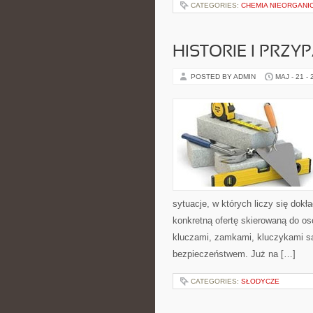
CATEGORIES:
CHEMIA NIEORGANI
HISTORIE I PRZY
POSTED BY ADMIN
MAJ - 21 -
sytuacje, w których liczy się dok
konkretną ofertę skierowaną do o
kluczami, zamkami, kluczykami 
bezpieczeństwem. Już na […]
CATEGORIES:
SŁODYCZE