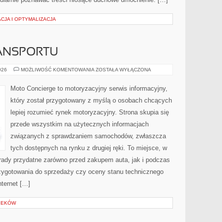
CJA I OPTYMALIZACJA
ANSPORTU
PRZYSZŁOŚĆ
026
MOŻLIWOŚĆ KOMENTOWANIA
ZOSTAŁA WYŁĄCZONA
TRANSPORTU
Moto Concierge to motoryzacyjny serwis informacyjny,
który został przygotowany z myślą o osobach chcących
lepiej rozumieć rynek motoryzacyjny. Strona skupia się
przede wszystkim na użytecznych informacjach
związanych z sprawdzaniem samochodów, zwłaszcza
tych dostępnych na rynku z drugiej ręki. To miejsce, w
rady przydatne zarówno przed zakupem auta, jak i podczas
zygotowania do sprzedaży czy oceny stanu technicznego
nternet […]
IEKÓW