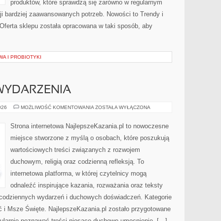
produktów, które sprawdzą się zarówno w regularnym
cji bardziej zaawansowanych potrzeb. Nowości to Trendy i
 Oferta sklepu została opracowana w taki sposób, aby
WA I PROBIOTYKI
 WYDARZENIA
AKTUALNOŚCI
026
MOŻLIWOŚĆ KOMENTOWANIA
ZOSTAŁA WYŁĄCZONA
I
WYDARZENIA
Strona internetowa NajlepszeKazania.pl to nowoczesne
miejsce stworzone z myślą o osobach, które poszukują
wartościowych treści związanych z rozwojem
duchowym, religią oraz codzienną refleksją. To
internetowa platforma, w której czytelnicy mogą
odnaleźć inspirujące kazania, rozważania oraz teksty
 codziennych wydarzeń i duchowych doświadczeń. Kategorie
ć i Msze Święte. NajlepszeKazania.pl zostało przygotowane
gularnie poznawać treści niosące duchowe umocnienie. […]