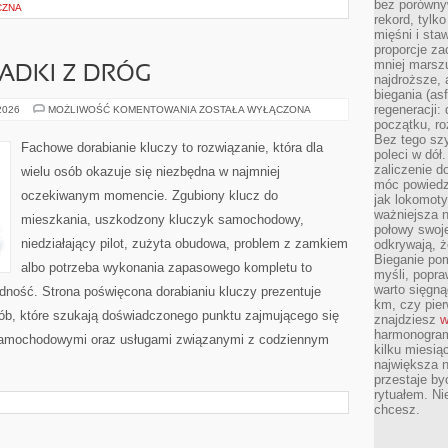
bez porównyw
CZNA
rekord, tylk
mięśni i sta
proporcje za
mniej marszu
PADKI Z DRÓG
najdroższe, 
biegania (asf
regeneracji:
HISTORIE
 2026
MOŻLIWOŚĆ KOMENTOWANIA
ZOSTAŁA WYŁĄCZONA
I
początku, ro
PRZYPADKI
Bez tego szy
Z
Fachowe dorabianie kluczy to rozwiązanie, która dla
DRÓG
poleci w dół
zaliczenie d
wielu osób okazuje się niezbędna w najmniej
móc powiedzi
oczekiwanym momencie. Zgubiony klucz do
jak lokomoty
ważniejsza n
mieszkania, uszkodzony kluczyk samochodowy,
połowy swoje
niedziałający pilot, zużyta obudowa, problem z zamkiem
odkrywają, że
Bieganie po
albo potrzeba wykonania zapasowego kompletu to
myśli, popr
warto sięgną
ładność. Strona poświęcona dorabianiu kluczy prezentuje
km, czy pie
sób, które szukają doświadczonego punktu zajmującego się
znajdziesz
w
harmonogram
samochodowymi oraz usługami związanymi z codziennym
kilku miesią
największa 
przestaje by
rytuałem. Ni
chcesz.