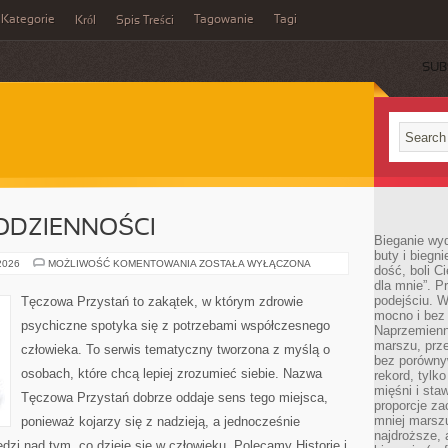
Kategorie
Tagowanie
Tagi
Król
Spis Treści
SUB
ODZIENNOŚCI
Bieganie wy
buty i biegn
PSYCHOLOGIA
 2026
MOŻLIWOŚĆ KOMENTOWANIA
ZOSTAŁA WYŁĄCZONA
dość, boli C
CODZIENNOŚCI
dla mnie”. P
podejściu. 
Tęczowa Przystań to zakątek, w którym zdrowie
mocno i bez 
psychiczne spotyka się z potrzebami współczesnego
Naprzemienn
marszu, prz
człowieka. To serwis tematyczny tworzona z myślą o
bez porównyw
osobach, które chcą lepiej zrozumieć siebie. Nazwa
rekord, tylk
mięśni i sta
Tęczowa Przystań dobrze oddaje sens tego miejsca,
proporcje za
mniej marszu
ponieważ kojarzy się z nadzieją, a jednocześnie
najdroższe, 
zi nad tym, co dzieje się w człowieku. Polecamy Historie i