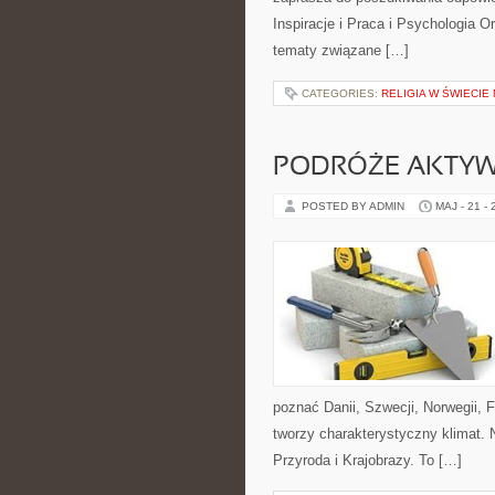
Inspiracje i Praca i Psychologia O
tematy związane […]
CATEGORIES:
RELIGIA W ŚWIECIE 
PODRÓŻE AKTY
POSTED BY ADMIN
MAJ - 21 -
poznać Danii, Szwecji, Norwegii, F
tworzy charakterystyczny klimat. N
Przyroda i Krajobrazy. To […]