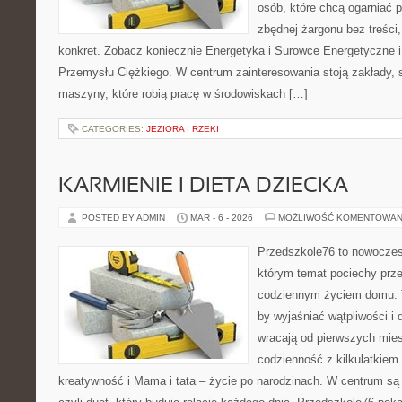
osób, które chcą ogarniać
zbędnej żargonu bez treści,
konkret. Zobacz koniecznie Energetyka i Surowce Energetyczne 
Przemysłu Ciężkiego. W centrum zainteresowania stoją zakłady,
maszyny, które robią pracę w środowiskach […]
CATEGORIES:
JEZIORA I RZEKI
KARMIENIE I DIETA DZIECKA
POSTED BY ADMIN
MAR - 6 - 2026
MOŻLIWOŚĆ KOMENTOWAN
Przedszkole76 to nowoczesn
którym temat pociechy przen
codziennym życiem domu. T
by wyjaśniać wątpliwości i
wracają od pierwszych mie
codzienność z kilkulatkiem
kreatywność i Mama i tata – życie po narodzinach. W centrum s