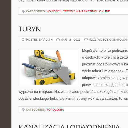
czyli duet, który buduje relację każdego dnia. Przedszkole76 poka
CATEGORIES:
NOWOŚCI I TRENDY W MARKETINGU ONLINE
TURYN
POSTED BY ADMIN
MAR - 2 - 2026
MOŻLIWOŚĆ KOMENTOWAN
MojeSalento.pl to podróżni
o osobach, które chcą zrozu
pryzmat pocztówkowych kadr
życie miast i miasteczek. 
urlopowe zamieniają się w 
pierwszej inspiracji, przez
wyprawę na miejscu. Nazwa serwisu podkreśla szczególną miłość 
obcasie włoskiego buta, ale klimat strony wykracza szerzej: to w
CATEGORIES:
TOPOLOGIA