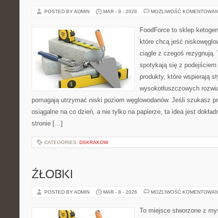
POSTED BY ADMIN
MAR - 9 - 2026
MOŻLIWOŚĆ KOMENTOWAN
FoodForce to sklep ketogen
które chcą jeść niskowęgl
ciągle z czegoś rezygnują.
spotykają się z podejściem
produkty, które wspierają st
wysokotłuszczowych rozwią
pomagają utrzymać niski poziom węglowodanów. Jeśli szukasz prz
osiągalne na co dzień, a nie tylko na papierze, ta idea jest dokła
stronie […]
CATEGORIES:
DSKRAKOW
ŹŁOBKI
POSTED BY ADMIN
MAR - 8 - 2026
MOŻLIWOŚĆ KOMENTOWAN
To miejsce stworzone z myś