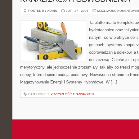
KANALIZACJA I ODWODNIENIA
POSTED BY ADMIN
LUT - 27 - 2026
MOŻLIWOŚĆ KOMENTOWA
Ta platforma to komplekso
hydrotechnice oraz inżynieri
na tym, co w praktyce oblic
gminach: systemy zaopatrz
odprowadzania ścieków, a t
deszczową. Całość jest op
merytoryczny, ale jednocześnie zrozumiały, tak aby po treści mogl
osoby, które dopiero budują podstawy. Nowości na stronie to Ene
Magazynowanie Energii i Systemy Hybrydowe. W […]
CATEGORIES:
PRZYSZŁOŚĆ TRANSPORTU