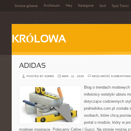
Archiwum
Hey
Kategorie
Strona główna
Król
Spis Treści
KRÓLOWA
ADIDAS
POSTED BY ADMIN
MAR - 11 - 2026
MOŻLIWOŚĆ KOMENTOWA
Blog o trendach modowych 
miłośnicy estetyki ubioru 
dotyczące codziennych styli
pralniafoka.com.pl została
osobach, które chcą pozna
portal o modzie, który w p
modowe inspiracje. Polecamy Celine i Gucci. Na stronie można z