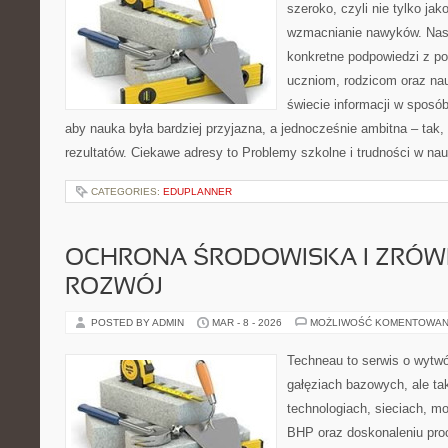
szeroko, czyli nie tylko jak
wzmacnianie nawyków. Nasz
konkretne podpowiedzi z p
uczniom, rodzicom oraz na
świecie informacji w sposó
aby nauka była bardziej przyjazna, a jednocześnie ambitna – tak,
rezultatów. Ciekawe adresy to Problemy szkolne i trudności w nau
CATEGORIES:
EDUPLANNER
OCHRONA ŚRODOWISKA I ZRÓ
ROZWÓJ
POSTED BY ADMIN
MAR - 8 - 2026
MOŻLIWOŚĆ KOMENTOWAN
Techneau to serwis o wytw
gałęziach bazowych, ale ta
technologiach, sieciach, moc
BHP oraz doskonaleniu proc